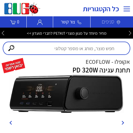
כל הקטגוריות
סניפים
צור קשר
0
מחיר מיוחד על מגוון מוצרי PETKIT לחברי מועדון >>
אקופלו - ECOFLOW
תחנת עגינה PD 320W