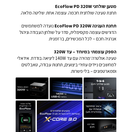
מטען שולחני EcoFlow PD 320W
תחנת טעינה שולחנית חכמה. עוצמה אחת. שליטה מלאה.
תחנת העגינה EcoFlow PD 320W
נועדה למשתמשים
הדורשים עוצמה מקסימלית, סדר על שולחן העבודה וניהול
אנרגיה חכם – לכל המכשירים, בו־זמנית.
הספק עוצמתי במיוחד – עד 320W
טעינה אולטרה־מהירה עם עד ‎140W‎ ליציאה בודדת. אידאלי
למחשבים ניידים עתירי ביצועים, תחנות עבודה, טאבלטים
וסמארטפונים – בלי פשרות.