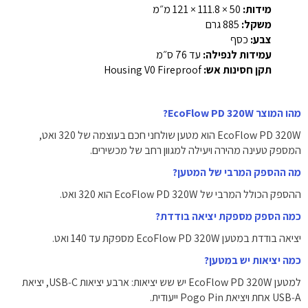
מידות:
‎121 × 111.8 × 50 מ״מ‎
משקל:
‎885 גרם‎
צבע:
‏כסף
עמידות לנפילה:
‏עד ‎76 ס״מ‎
תקן חסינות אש:
‏Housing V0 Fireproof‎
מהו המוצר EcoFlow PD 320W?
EcoFlow PD 320W הוא מטען שולחני חכם בעוצמה של 320 ואט,
המספק טעינה מהירה ויעילה למגוון רחב של מכשירים.
מה ההספק המרבי של המטען?
ההספק הכולל המרבי של EcoFlow PD 320W הוא 320 ואט.
כמה הספק מספקת יציאה בודדת?
יציאה בודדת במטען EcoFlow PD 320W מספקת עד 140 ואט.
כמה יציאות יש במטען?
למטען EcoFlow PD 320W יש שש יציאות: ארבע יציאות USB‑C, יציאת
USB‑A אחת ויציאת Pogo Pin ייעודית.