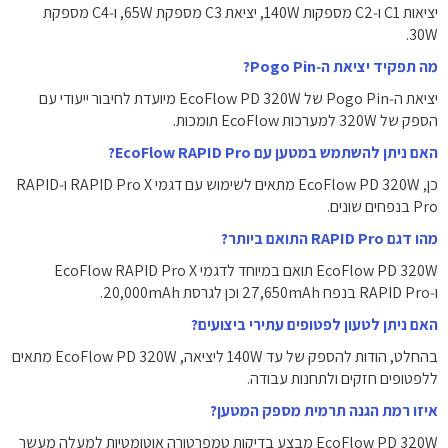
יציאות C1 ו‑C2 מספקות ‎140W‎, יציאת C3 מספקת ‎65W‎, ו‑C4 מספקת
‎30W‎.
מה תפקיד יציאת ה‑Pogo Pin?
יציאת ה‑Pogo Pin של EcoFlow PD 320W מיועדת לחיבור ייעודי עם
הספק של ‎320W‎ למערכות EcoFlow תומכות.
האם ניתן להשתמש במטען עם EcoFlow RAPID Pro?
כן, EcoFlow PD 320W מתאים לשימוש עם דגמי RAPID Pro X ו‑RAPID
Pro בנפחים שונים.
מהו דגם RAPID Pro התואם ביותר?
EcoFlow PD 320W תואם במיוחד לדגמי EcoFlow RAPID Pro X
ו‑RAPID Pro בנפח ‎27,650mAh‎ וכן לגרסת ‎20,000mAh‎.
האם ניתן לטעון לפטופים עתירי ביצועים?
בהחלט, הודות להספק של עד ‎140W‎ ליציאה, EcoFlow PD 320W מתאים
ללפטופים חזקים ולתחנות עבודה.
איזו רמת הגנה תרמית מספק המטען?
EcoFlow PD 320W מבצע בדיקות טמפרטורה אוטומטיות למעלה מעשר