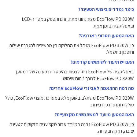
כיצד נמדדים ביצועי הטעינה?
EcoFlow PD 320W מציג נתוני מתח, זרם והספק במסך ה‑LCD
ובאפליקציה בזמן אמת.
האם המטען חסכוני באנרגיה?
כן, EcoFlow PD 320W מנהל את החלוקה בין מכשירים להגברת יעילות
וחיסכון בחשמל.
האם יש תיעוד לשימושים קודמים?
באפליקציה של EcoFlow ניתן לצפות בהיסטוריית טעינה של המטען
EcoFlow PD 320W לצורך ניתוח שימוש.
מה רמת ההתאמה לאביזרי EcoFlow אחרים?
EcoFlow PD 320W משתלב באופן מלא במערכת מוצרי EcoFlow, כולל
סוללות ותחנות כוח ניידות.
האם המטען מיועד למשתמשים מקצועיים?
כן, EcoFlow PD 320W נבנה במיוחד עבור מקצוענים הזקוקים לטעינה
יציבה, חזקה ובטוחה.