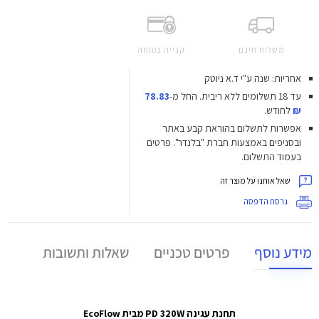
משלוח חינם
קנייה בטוחה
אחריות: שנה ע"י ד.א ניוטק
עד 18 תשלומים ללא ריבית.
החל מ-
78.83
₪
לחודש.
אפשרות לתשלום בהוראת קבע באתר
ובסניפים באמצעות חברת "בלנדר". פרטים
בעמוד התשלום.
שאל אותנו על מוצר זה
גרסת הדפסה
מידע נוסף
פרטים טכניים
שאלות ותשובות
תחנת עגינה PD 320W מבית EcoFlow