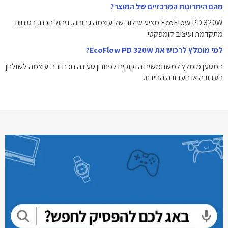
מהם היתרונות המרכזיים של המוצר?
EcoFlow PD 320W מציע שילוב של עוצמה גבוהה, ניהול חכם, בטיחות
מתקדמת ועיצוב קומפקטי.
למי מומלץ לרכוש את EcoFlow PD 320W?
המטען מומלץ למשתמשים הזקוקים לפתרון טעינה חכם ורב־עוצמה לשולחן
העבודה או העבודה הניידת.