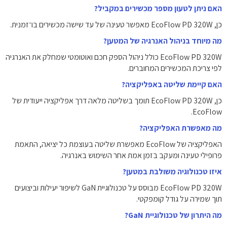
האם ניתן לטעון מספר מכשירים במקביל?
כן, EcoFlow PD 320W מאפשר טעינה של עד שישה מכשירים בו־זמנית.
מה מיוחד בניהול האנרגיה של המטען?
EcoFlow PD 320W כולל ניהול הספק חכם ואוטומטי שמחלק את האנרגיה
לפי צריכת המכשירים המחוברים.
האם קיימת שליטה באפליקציה?
כן, EcoFlow PD 320W תומך בשליטה מלאה דרך אפליקציה ייעודית של
EcoFlow.
מה מאפשרת האפליקציה?
האפליקציה של EcoFlow מאפשרת שליטה בעוצמת כל יציאה, התאמת
פרופילי טעינה ומעקב בזמן אמת אחר השימוש באנרגיה.
איזו טכנולוגיה משולבת במטען?
EcoFlow PD 320W מבוסס על טכנולוגיית GaN לשיפור יעילות וביצועים
תוך שמירה על גודל קומפקטי.
מה היתרון של טכנולוגיית GaN?