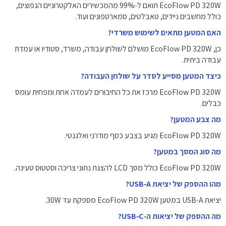
EcoFlow PD 320W תואם ל‑99% מהמכשירים האלקטרוניים הנפוצים,
כולל מחשבים ניידים, טאבלטים, סמארטפונים ועוד.
האם המטען מתאים לשימוש משרדי?
כן, EcoFlow PD 320W מושלם לשולחן עבודה, משרד, סטודיו או עמדת
עבודה ביתית.
כיצד המטען מסייע לסדר על שולחן העבודה?
EcoFlow PD 320W מרכז את כל החיבורים לעמדה אחת ומפחית עומס
כבלים.
מה צבע המטען?
EcoFlow PD 320W מגיע בצבע כסף מודרני ואלגנטי.
מה סוג המסך במטען?
EcoFlow PD 320W כולל מסך LCD להצגת נתוני צריכה וסטטוס טעינה.
מהו ההספק של יציאת USB‑A?
יציאת USB‑A במטען EcoFlow PD 320W מספקת עד ‎30W‎.
מה ההספק של יציאות ה‑USB‑C?