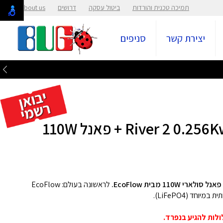
תמיכה טכנית והורדות
ביטול עסקה
דרושים
About us
יצירת קשר
סניפים
לראשונה בעולם: EcoFlow
חד (LiFePO4).
ולות להגיע בנפרד.