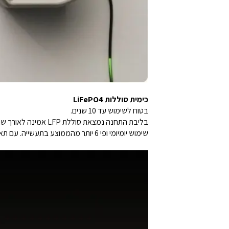
כימית סוללות LiFePO4
בטוח לשימוש עד 10 שנים.
שימוש יומיומי ופי 6 יותר מהממוצע בתעשייה. עם תאי LFP, סדרת River 2 בטוחה, עמידה ויעילה ביותר, גם בטמפרטורות חמות.