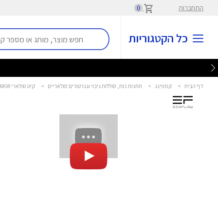
התחברות
0
כל הקטגוריות
דף הבית
>
קמפינג
>
תחנות כוח, סוללות גיבוי וגנרטורים סולאריים
>
קיט סולארי River 2 0.256Kwh | 0.3-0.6KW + פאנל 110W אקופלו - ECOFLOW