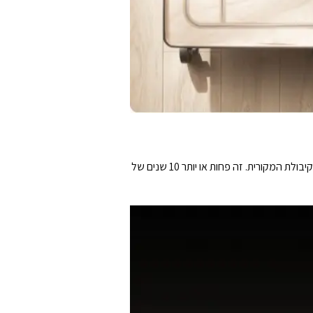
בליבת התחנה נמצאת סוללת LFP אמינה לאורך שנים רבות המסוגלת לספק יותר מ-3000 מחזורים טעינה עד לאיבוד של 20% מהקיבולת המקורית. זה פחות או יותר 10 שנים של