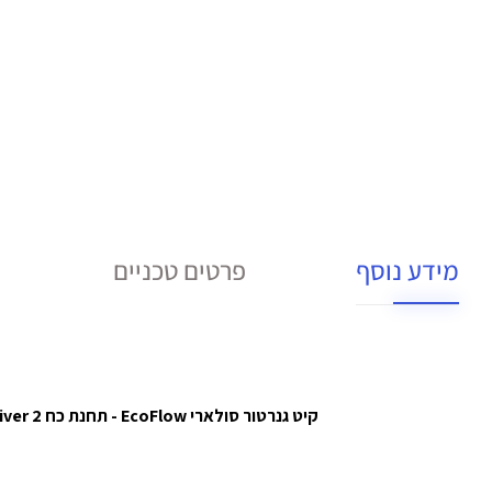
מידע נוסף
פרטים טכניים
קיט גנרטור סולארי EcoFlow - תחנת כח River 2 עם פאנל סולארי מתקפל 110W, וסוללת LiFePO4 בקיבולת 0.256Kwh, הספק 0.3-06KW וטעינה מהירה