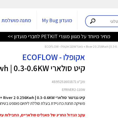
מועדון My Bug
מתנה מושלמת
מחיר מיוחד על מגוון מוצרי PETKIT לחברי מועדון >>
אקופלו - ECOFLOW
קיט סולארי River 2 0.256Kwh | 0.3-0.6KW + פאנל 110W
מק"ט 4895251601871
EFRIVER2-110W
קיט גנרטור סולארי River 2 0.256Kwh | 0.3-0.6KW + פאנל סולארי 110W מבית EcoFlow.
משיקה תחנת כח ניידת בעלת סוללת ליתיום פוספט בטיחותית במיו
עקב הגדול החריג של פאנלים סולאריים, החבילות על