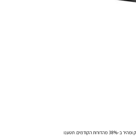
River 2 עולה על תקן מהירות הטעינה בתעשייה, עם טעינה מלאה תוך 60 דקות בלבד. זה מהיר פי 5 מתחנות כוח ניידות אחרות בשוק ומהיר ב-38% מהדורות הקודמים. תטענו