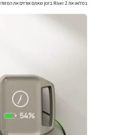
במלואו את River 2 בזמן שאתם אורזים את המזוודות, כך שתמיד תהיו מוכנים לטיול של הרגע האחרון.