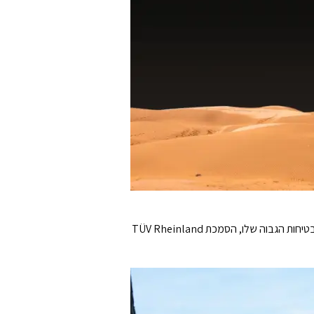
סדרת River 2 היא רמה מעל השאר כתחנת הכוח הניידת הראשונה בעולם שזוכה בהסמכת TÜV Rheinland לבטיחות. עם תקן הבטיחות הגבוה שלו, הסמכת TÜV Rheinland