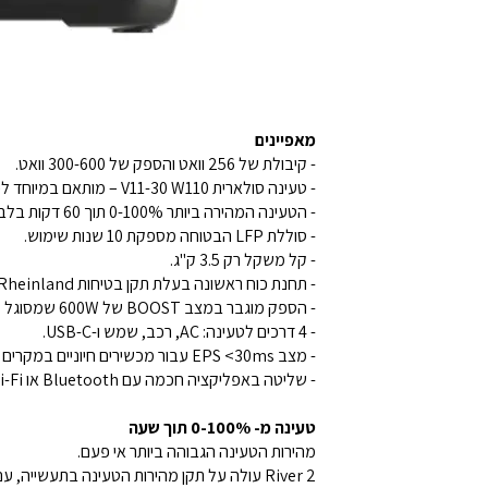
מאפיינים
- קיבולת של 256 וואט והספק של 300-600 וואט.
- טעינה סולארית V11-30 W110 – מותאם במיוחד לפאנלים סולאריים ניידים לשטח.
- הטעינה המהירה ביותר 0-100% תוך 60 דקות בלבד.
- סוללת LFP הבטוחה מספקת 10 שנות שימוש.
- קל משקל רק 3.5 ק"ג.
- תחנת כוח ראשונה בעלת תקן בטיחות TÜV Rheinland.
- הספק מוגבר במצב BOOST של 600W שמסוגל להפעיל 99% מהמוצרים האלקטרוניים.
- 4 דרכים לטעינה: AC, רכב, שמש ו-USB-C.
- מצב EPS <30ms עבור מכשירים חיוניים במקרים של הפסקות חשמל.
- שליטה באפליקציה חכמה עם Bluetooth או Wi-Fi.
טעינה מ- 0-100% תוך שעה
מהירות הטעינה הגבוהה ביותר אי פעם.