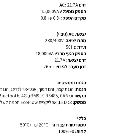
זרם AC:
21.7A
הספק נומינלי:
15,000VA
מקדם הספק:
-0.8 עד 0.8
יציאת AC (גיבוי)
מתח יציאה:
230/400V
תדר:
50Hz
הספק רגעי מרבי:
18,000VA
זרם יציאה:
21.7A
זמן מעבר לגיבוי:
26ms
הגנות וממשקים
הגנות:
הגנת קצר, זרם הפוך, אנטי-אייילנדינג, הגנ
תקשורת:
RS485, CAN (ל-BMS), Wi-Fi, Bluetooth, 4G
ממשק:
צג LED, אפליקציית EcoFlow חכמה לשליטה ובקרה בזמן אמת
כללי
טמפרטורת עבודה:
−20°C עד +50°C
לחות:
0–100%