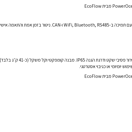
ניהול המערכת מתבצע דרך אפליקציית EcoFlow, עם תמיכה ב-, RS485
המערכת מיועדת להתקנה חיצונית או פ
וש יומיומי או כגיבוי אסטרטגי.