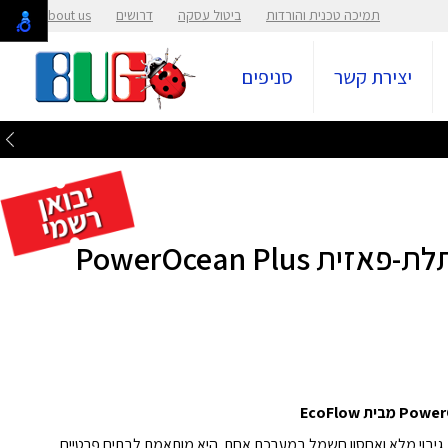
תמיכה טכנית והורדות
ביטול עסקה
דרושים
About us
יצירת קשר
סניפים
מערכת סולארית היברידית תלת-פאזית PowerOcean Plus
ת טעינה סולארית, גיבוי מלא ואחסון חשמל במערכת אחת. היא מותאמת לבתים פרטיים,