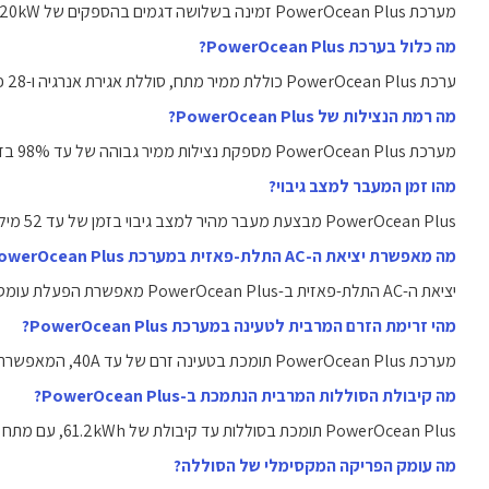
מערכת PowerOcean Plus זמינה בשלושה דגמים בהספקים של 15kW, 20kW ו-29.9kW בהתאם לצרכי המשתמש.
מה כלול בערכת PowerOcean Plus?
ערכת PowerOcean Plus כוללת ממיר מתח, סוללת אגירת אנרגיה ו-28 פאנלים סולאריים כחלק ממערכת מלאה.
מה רמת הנצילות של PowerOcean Plus?
מערכת PowerOcean Plus מספקת נצילות ממיר גבוהה של עד 98% בזכות טכנולוגיית MPPT מתקדמת.
מהו זמן המעבר למצב גיבוי?
PowerOcean Plus מבצעת מעבר מהיר למצב גיבוי בזמן של עד 52 מילישניות בלבד, לשמירה על אספקת חשמל רציפה.
מה מאפשרת יציאת ה-AC התלת-פאזית במערכת PowerOcean Plus?
יציאת ה-AC התלת-פאזית ב-PowerOcean Plus מאפשרת הפעלת עומסים גבוהים בבתי עסק או בתים בעת הפסקת חשמל.
מהי זרימת הזרם המרבית לטעינה במערכת PowerOcean Plus?
מערכת PowerOcean Plus תומכת בטעינה זרם של עד 40A, המאפשרת טעינה מהירה של הסוללות.
מה קיבולת הסוללות המרבית הנתמכת ב-PowerOcean Plus?
PowerOcean Plus תומכת בסוללות עד קיבולת של ‎61.2kWh‎, עם מתח נומינלי של ‎800V‎.
מה עומק הפריקה המקסימלי של הסוללה?