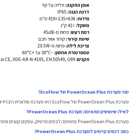
אופן התקנה:
תלייה על קיר
דרגת הגנה:
IP65
מידות:
636×235×419 מ"מ
משקל:
≈41 ק"ג
רמת רעש:
פחות מ-45dB
שיטת קירור:
קירור אוויר חכם
צריכת לילה:
פחות מ-20.5W
טמפרטורת אחסון:
−30°C עד +60°C
תקנים:
CE, VDE-AR-N-4105, EN 50549, G99 ועוד
מהי מערכת PowerOcean Plus של EcoFlow?
מערכת PowerOcean Plus של EcoFlow היא מערכת סולארית היברידית תלת-פאזית המשולבת עם ממיר מתח, סוללות אגירה ויכולת גיבוי מלאה, המאפשרת ניהול אנרגיה יעיל בבתים פרטיים ובעסקים קטנים.
לאילו שימושים מתאימה מערכת PowerOcean Plus?
מערכת PowerOcean Plus מתאימה לבתים פרטיים, עסקים קטנים ופתרונות תעשייתיים קלים, הודות ליכולת ההספק הגמישה שלה ולמבנה הקומפקטי.
כמה דגמים קיימים למערכת PowerOcean Plus?