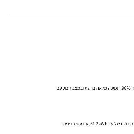
שלושת הדגמים כוללים ממיר MPPT מתקדם עם עד שלוש כניסות PV בהספק כולל של עד 40kW. המערכת מספקת נצילות של עד 98%, תמיכה מלאה ברשת ובמצב גיבוי, עם
טעינת סוללות בזרם של עד 40A ויכולת פריקה גבוהה מאפשרות שימוש רציף גם בצרכנים כבדים. המערכת תואמת לסוללות 800V בקיבולת של עד 61.2kWh, עם עומק פריקה