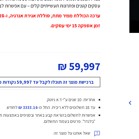
עסקים קטנים ופתרונות תעשייתיים קלים – עם אפשרות לבחירה בין של
ערכה הכוללת ממיר מתח, סוללת אגירת אנרגיה, ו-28 פאנלים סולאריים
זמן אספקה 15 ימי עסקים.
59,997 ₪
ברכישת מוצר זה תוכלו לקבל עד 59,997 נקודות מועדון!
אחריות: 10 שנים ע"י ד.א ניוטק
עד 18 תשלומים ללא ריבית.
החל מ-
3333.16 ₪
לחודש.
אפשרות לתשלום בהוראת קבע באתר ובסניפים באמצעות ח
"בלנדר". פרטים בעמוד התשלום.
שאל אותנו על מוצר זה