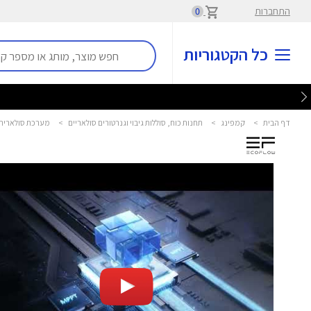
התחברות
0
כל הקטגוריות
דף הבית
>
קמפינג
>
תחנות כוח, סוללות גיבוי וגנרטורים סולאריים
>
מערכת סולארית היברידית תלת-פאז