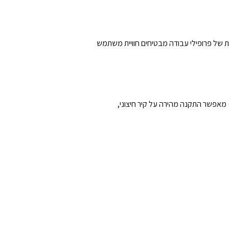
WiFi, Bluetooth ו-CAN. ניטור בזמן אמת והתאמה אישית של פרופילי עבודה מבטיחים חוויית משתמש
נימית, עם קירור פסיבי שקט ודרגת הגנה IP65. מבנה קומפקטי וקל משקל (כ-41 ק״ג בלבד) מאפשר התקנה מהירה על קיר חיצוני,