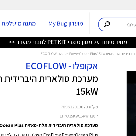
מועדון My Bug
מתנה מושלמת
מחיר מיוחד על מגוון מוצרי PETKIT לחברי מועדון >>
ית PowerOcean Plus 15kW אקופלו - ECOFLOW
אקופלו - ECOFLOW
15kW
מק"ט 769632019070
EFPO15KW15KWH28P
מערכת סולארית היברידית תלת-פאזית PowerOcean Plus מבית EcoFlow
EcoFlow PowerOcean Plus משלב