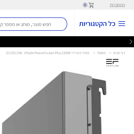
התחברות
0
כל הקטגוריות
דף הבית
>
חשמל
>
ממיר היברידי PowerOcean Plus 15KW אקופלו - ECOFLOW