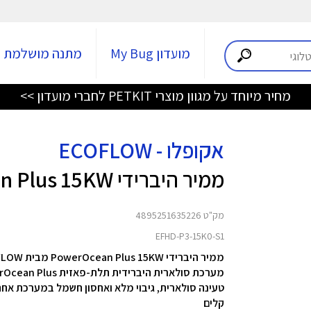
מועדון My Bug
מתנה מושלמת
מחיר מיוחד על מגוון מוצרי PETKIT לחברי מועדון >>
אקופלו - ECOFLOW
ממיר היברידי PowerOcean Plus 15KW
מק"ט 4895251635226
EFHD-P3-15K0-S1
ממיר היברידי PowerOcean Plus 15KW מבית ECOFLOW
מערכת סולארית היברידית תלת-פאזית EcoFlow PowerOcean Plus הכוללת מסך שליטה INSIGHT. המערכת
טעינה סולארית, גיבוי מלא ואחסון חשמל במערכת אחת
קלים