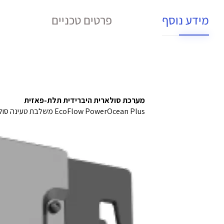
מידע נוסף
פרטים טכניים
מערכת סולארית היברידית תלת-פאזית
EcoFlow PowerOcean Plus משלבת טעינה סולארית, גיבוי מלא ואחסון חשמל במערכת אחת. היא מותאמת לבתים פרטיים, עסקים קטנים ופתרונות תעשייתיים קלים