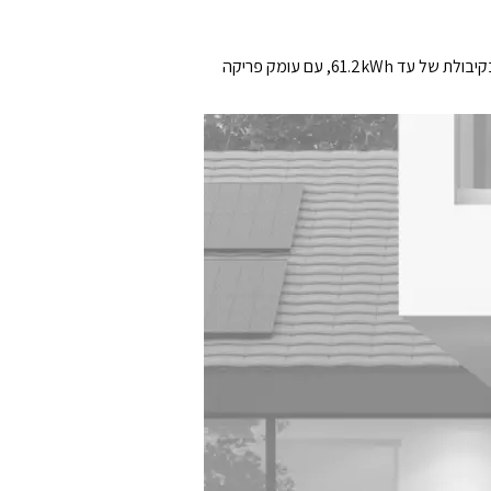
טעינת סוללות בזרם של עד 40A ויכולת פריקה גבוהה מאפשרות שימוש רציף גם בצרכנים כבדים. המערכת תואמת לסוללות 800V בקיבולת של עד 61.2kWh, עם עומק פריקה