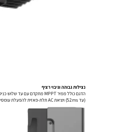
נצילות גבוהה וגיבוי רציף
(עד 52ms) ויציאת AC תלת-פאזית להפעלת עומסים גבוהים בזמן הפסקת חשמל.