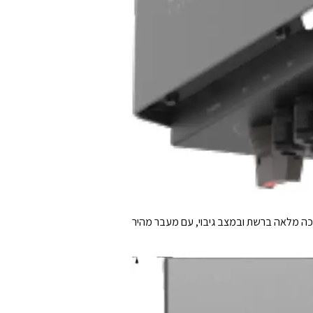
MPPT מתקדם עם עד שלוש כניסות PV בהספק כולל של עד 40kW. המערכת מספקת נצילות של עד 98%, תמיכה מלאה ברשת ובמצב גיבוי, עם מעבר מהיר