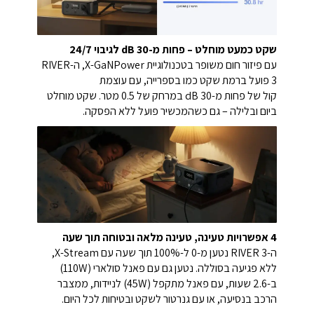
שקט כמעט מוחלט – פחות מ-30 dB לגיבוי 24/7
עם פיזור חום משופר בטכנולוגיית X-GaNPower, ה-RIVER
3 פועל ברמת שקט כמו בספרייה, עם עוצמת
קול של פחות מ-30 dB במרחק של 0.5 מטר. שקט מוחלט
ביום ובלילה – גם כשהמכשיר פועל ללא הפסקה.
4 אפשרויות טעינה, טעינה מלאה ובטוחה תוך שעה
ה-RIVER 3 נטען מ-0 ל-100% תוך שעה עם X-Stream,
ללא פגיעה בסוללה. נטען גם עם פאנל סולארי (110W)
ב-2.6 שעות, עם פאנל מתקפל (45W) לניידות, ממצבר
הרכב בנסיעה, או עם גנרטור לשקט ובטיחות לכל היום.