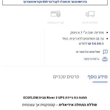
ברכישת מוצר זה תוכלו לקבל עד 989 נקודות מועדון!
משלוח חינם
קנייה בטוחה
אחריות: שנה ע"י ד.א ניוטק
עד 18 תשלומים ללא ריבית.
החל
מ-
54.94 ₪
לחודש.
שאל אותנו על מוצר זה
גרסת הדפסה
מידע נוסף
פרטים טכניים
תחנת כח ניידת River 3 UPS מבית ECOFLOW
סוללת התחלה אידיאלית
– קומפקטית אך עוצמתית