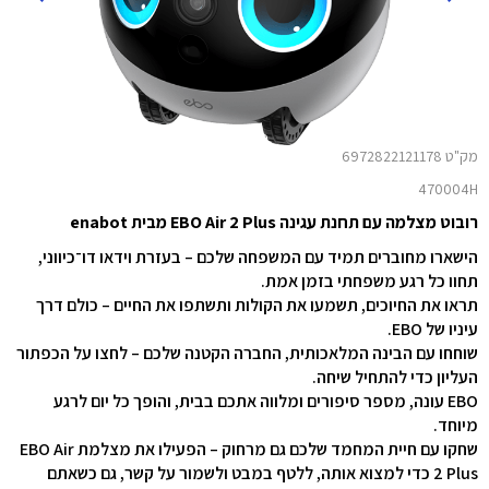
מק"ט 6972822121178
470004H
רובוט מצלמה עם תחנת עגינה EBO Air 2 Plus מבית enabot
הישארו מחוברים תמיד עם המשפחה שלכם – בעזרת וידאו דו־כיווני,
תחוו כל רגע משפחתי בזמן אמת.
תראו את החיוכים, תשמעו את הקולות ותשתפו את החיים – כולם דרך
עיניו של EBO.
שוחחו עם הבינה המלאכותית, החברה הקטנה שלכם – לחצו על הכפתור
העליון כדי להתחיל שיחה.
EBO עונה, מספר סיפורים ומלווה אתכם בבית, והופך כל יום לרגע
מיוחד.
שחקו עם חיית המחמד שלכם גם מרחוק – הפעילו את מצלמת EBO Air
2 Plus כדי למצוא אותה, ללטף במבט ולשמור על קשר, גם כשאתם