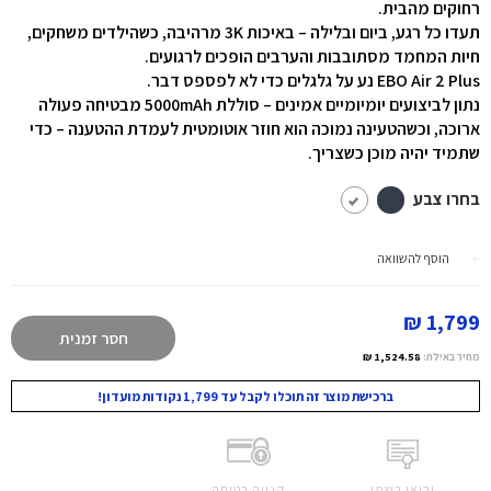
רחוקים מהבית.
תעדו כל רגע, ביום ובלילה – באיכות 3K מרהיבה, כשהילדים משחקים,
חיות המחמד מסתובבות והערבים הופכים לרגועים.
EBO Air 2 Plus נע על גלגלים כדי לא לפספס דבר.
נתון לביצועים יומיומיים אמינים – סוללת 5000mAh מבטיחה פעולה
ארוכה, וכשהטעינה נמוכה הוא חוזר אוטומטית לעמדת ההטענה – כדי
שתמיד יהיה מוכן כשצריך.
בחרו צבע
הוסף להשוואה
1,799 ₪
חסר זמנית
מחיר באילת:
1,524.58 ₪
ברכישת מוצר זה תוכלו לקבל עד 1,799 נקודות מועדון!
יבואן רשמי
קנייה בטוחה