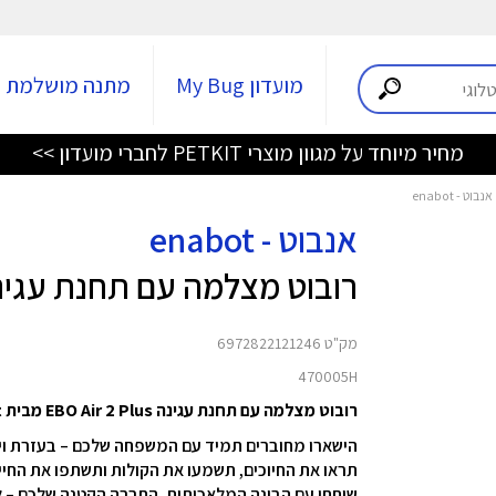
מועדון My Bug
מתנה מושלמת
מחיר מיוחד על מגוון מוצרי PETKIT לחברי מועדון >>
אנבוט - enabot
רובוט מצלמה עם תחנת עגינה EBO Air 2 Plus - אפור
מק"ט 6972822121246
470005H
רובוט מצלמה עם תחנת עגינה EBO Air 2 Plus מבית enabot
הישארו מחוברים תמיד עם המשפחה שלכם – בעזרת וידא
תראו את החיוכים, תשמעו את הקולות ותשתפו את החיים – כ
שוחחו עם הבינה המלאכותית, החברה הקטנה שלכם – לח