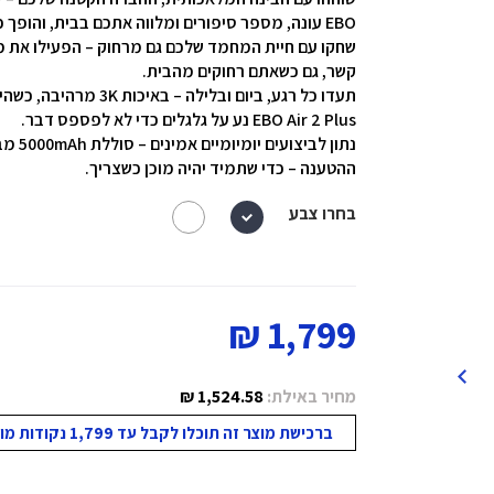
EBO עונה, מספר סיפורים ומלווה אתכם בבית, והופך כל יום לרגע מיוחד.
קשר, גם כשאתם רחוקים מהבית.
תעדו כל רגע, ביום ובלילה – באיכות 3K מרהיבה, כשהילדים משחקים, חיות המחמד מסתובבות והערבים הופכים לרגועים.
EBO Air 2 Plus נע על גלגלים כדי לא לפספס דבר.
נתון 
ההטענה – כדי שתמיד יהיה מוכן כשצריך.
בחרו צבע
1,799 ₪
מחיר באילת:
1,524.58 ₪
ברכישת מוצר זה תוכלו לקבל עד 1,799 נקודות מועדון!