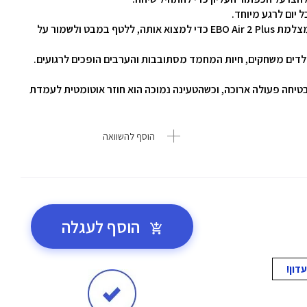
שחקו עם חיית המחמד שלכם גם מרחוק – הפעילו את מצלמת EBO Air 2 Plus כדי למצוא אותה, ללטף במבט ולשמור על
לביצועים יומיומיים אמינים – סוללת 5000mAh מבטיחה פעולה ארוכה, וכשהטעינה נמוכה הוא חוזר אוטומטית לעמדת
הוסף להשוואה
הוסף לעגלה