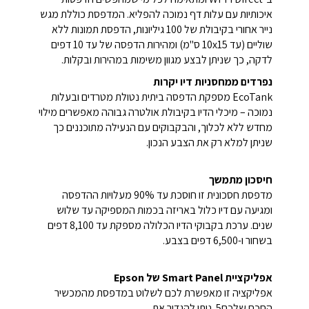
איכותיות עם עלות דף נמוכה להפליא. המדפסת כוללת מגש
נייר אחורי בקיבולת של 100 גיליונות, הדפסת תמונות ללא
שוליים (עד 10x15 ס"מ) ומהירות הדפסה של עד 10 דפים
לדקה, כך שניתן לבצע מגוון משימות במהירות ובקלות.
נפרדים ממחסניות דיו יקרות
EcoTank מספקת הדפסה ביתית נטולת מטרדים ובעלות
נמוכה – מיכלי הדיו בקיבולת אולטרה גבוהה מאפשרים מילוי
מחדש ללא לכלוך, והבקבוקים עם הנעילה מתוכננים כך
שניתן למלא רק את הצבע הנכון.
חיסכון מתמשך
מדפסת חסכונית זו חוסכת עד 90% מעלויות ההדפסה
ומגיעה עם דיו כלול באריזה בכמות המספיקה עד שלוש
שנים. ערכת בקבוקי הדיו הכלולה מספקת עד 8,100 דפים
בשחור ו-6,500 דפים בצבע.
אפליקציית Smart Panel של Epson
אפליקציה זו מאפשרת לכם לשלוט במדפסת מהמכשיר
החכם שלכם5. ניתן להגדיר את