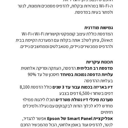
ה-Wi-Fi במהירות ובקלות, להדפיס מסמכים ותמונות, לנטר
ולפתור בעיות במדפסת.
גמישות מודרנית
המדפסת כוללת עיצוב קומפקטי וקישוריות Wi-Fi ו-Wi-Fi
Direct, וניתן לשלב אותה בקלות עם המערכת הקיימת בבית
ולהדפיס ממכשירים ניידים, מטאבלטים וממחשבים ניידים.
תכונות עיקריות
מדפסת רב תכליתית
הדפסה, העתקה וסריקה אלחוטית
עלויות הדפסה נמוכות במיוחד
חיסכון של עד 90%
בעלויות ההדפסה
דיו באריזה בכמות עבור עד 3 שנים
כולל הדפסת 8,100
דפים בשחור ו-6,500 דפים בצבע
מערכת מיכלי דיו נטולת מטרדים
תוכלו ליהנות ממילוי
מחדש ללא לכלוך הודות לבקבוקים עם נעילה ולמיכלים
חזיתיים
אפליקציית Smart Panel של Epson
אפשר להגדיר,
לנטר, להדפיס ועוד באופן אלחוטי, הכול מהמכשיר החכם