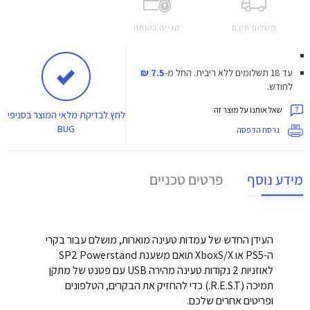
משלוח חינם
קנייה בטוחה
עד 18 תשלומים ללא ריבית.
החל מ-
7.5 ₪
לחודש.
שאל אותנו על מוצר זה
לחץ
לבדיקת מלאי המוצר בסניפי
BUG
גרסת הדפסה
מידע נוסף
פרטים טכניים
העידן החדש של עמדות טעינה מוארות, מושלם עבור בקרי
ה-PS5 או XboxS/X תואם משענת SP2 Powerstand
לאוזניות 2 נקודות טעינה מהירה USB עם פטנט של מתקן
תמיכה (R.E.S.T.) כדי להחזיק את הבקרים, הטלפונים
ופריטים אחרים שלכם.