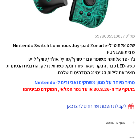
מק"ט 6978095910037
שלט אלחוטי ל-Nintendo Switch Luminous Joy-pad Zonaite
מבית FUNLAB
ג'וי-פד אלחוטי משופר עבור סוויץ'/סוויץ' אולד/סוויץ' לייט
כשה-LED כבוי, הבקר נשאר שחור ונקי. כשהוא נדלק, התבנית הנסתרת
תאיר את לילות הגיימינג המדהימים שלכם.
מחיר מיוחד על מגוון משחקים ואביזרים ל-Nintendo
בתוקף עד ה-30.8.26 או עד גמר המלאי, המוקדם מביניהם!
לקבלת הטבות ושדרוגים לחצו כאן
הוסף להשוואה