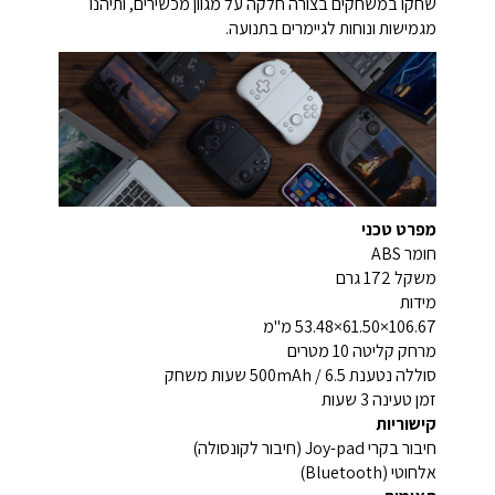
שחקו במשחקים בצורה חלקה על מגוון מכשירים, ותיהנו
מגמישות ונוחות לגיימרים בתנועה.
מפרט טכני
חומר ABS
משקל 172 גרם
מידות
106.67×61.50×53.48 מ"מ
מרחק קליטה 10 מטרים
סוללה נטענת 500mAh / 6.5 שעות משחק
זמן טעינה 3 שעות
קישוריות
חיבור בקרי Joy-pad (חיבור לקונסולה)
אלחוטי (Bluetooth)