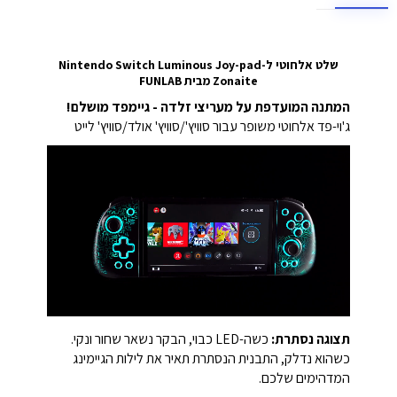
שלט אלחוטי ל-Nintendo Switch Luminous Joy-pad
Zonaite מבית FUNLAB
המתנה המועדפת על מעריצי זלדה - גיימפד מושלם!
ג'וי-פד אלחוטי משופר עבור סוויץ'/סוויץ' אולד/סוויץ' לייט
תצוגה נסתרת:
כשה-LED כבוי, הבקר נשאר שחור ונקי.
כשהוא נדלק, התבנית הנסתרת תאיר את לילות הגיימינג
המדהימים שלכם.