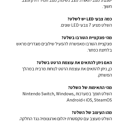
ישנם 3 מצבי תאורה: מצב נשימה, מצב תמיד דולק ומצב
חשוך.
כמה צבעי LED יש לשלט?
השלט מציע 7 צבעי LED שונים.
מהי פונקציית הטורבו בשלט?
פונקציית הטורבו מאפשרת להפעיל שילובים מוגדרים מראש
בלחיצת כפתור.
האם ניתן להתאים את עוצמת הרטט בשלט?
כן, ניתן להתאים את עוצמת הרטט לנוחות מרבית במהלך
המשחק.
מהי התאימות של השלט?
השלט תומך במערכות Nintendo Switch, Windows,
iOS, SteamOS ו-Android.
מהו העיצוב של השלט?
השלט מעוצב עם טקסטורת יהלום וארגונומיה נגד החלקה.