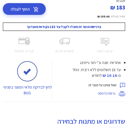
229 ₪
183 ₪
הוסף לעגלה
מחיר באילת:
155.08 ₪
ברכישת מוצר זה תוכלו לקבל עד 183 נקודות מועדון!
יבואן רשמי
משלוח חינם
קנייה בטוחה
אחריות: שנה ע"י תור גיימינג
עד 18 תשלומים ללא ריבית.
החל
מ-
10.16 ₪
לחודש.
שאל אותנו על מוצר זה
לחץ
לבדיקת מלאי המוצר בסניפי
BUG
גרסת הדפסה
שדרוגים או מתנות לבחירה