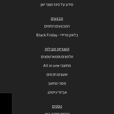
מידע על פינוי מוצר ישן
מבצעים
המבצעים החמים
בלאק פריידי - Black Friday
קטגוריות מובילות
טלפונים וסמארטפונים
מחשבי All in one
שעונים חכמים
מסכי מחשב
אביזרי גיימינג
נוספים
כרטיס מתנה באג