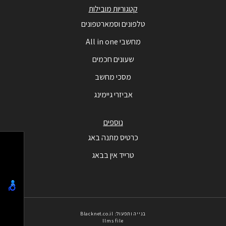
קטגוריות מובילות
טלפונים וסמארטפונים
מחשבי All in one
שעונים חכמים
מסכי מחשב
אביזרי גיימינג
נוספים
כרטיס מתנה באג
טרייד אין בבאג
בנייה ותפעול: Blacknet.co.il
llms file