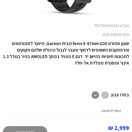
מק"ט 753759341343
010-03025-01H
שעון ספורט חכם fenix E 47mm מבית Garmin, מיועד לספורטאים
והרפתקנים השואפים לדחוף מעבר לגבול היכולת שלהם וזקוקים
לתכונות חיוניות בהישג יד. דגם E מצויד במסך AMOLED בהיר בגודל 1.3
אינץ' ומסגרת מפלדת אל-חלד.
בחרו צבע
הוסף להשוואה
2,999 ₪