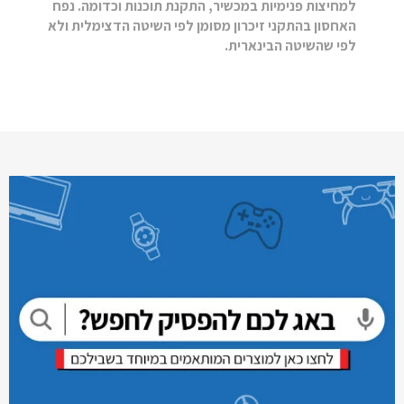
למחיצות פנימיות במכשיר, התקנת תוכנות וכדומה. נפח
האחסון בהתקני זיכרון מסומן לפי השיטה הדצימלית ולא
לפי שהשיטה הבינארית.