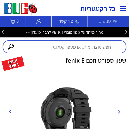
כל הקטגוריות
סניפים
צור קשר
0
מחיר מיוחד על מגוון מוצרי PETKIT לחברי מועדון >>
שעון ספורט חכם fenix E