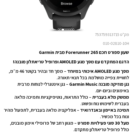
מק"ט 753759313715
010-02810-10H
שעון ספורט חכם Forerunner 265 מבית Garmin
הדגם המתקדם עם מסך מגע AMOLED ופרופיל טריאתלון מובנה!
מסך מגע AMOLED איכותי במיוחד
– מסך חד ובהיר בקוטר 46 מ״מ,
לחוויית צפייה מושלמת בכל תנאי תאורה.
נגן מוזיקה מובנה Garmin Music
– נגן אינטגרלי לנוחות מרבית
באימונים וביום‑יום.
ממשק מלא בעברית
– כולל התראות, נוטיפיקציות ותמיכה מלאה
בעברית לשימוש נוח ופשוט.
תמיכה באייפון ובאנדרואיד
– אפליקציה מלאה בעברית, לתפעול מהיר
ונוח בכל מכשיר.
מעל 30 סוגי פעילויות ספורט
– מגוון רחב של פרופילי אימון מובנים,
כולל פרופיל טריאתלון מתקדם.