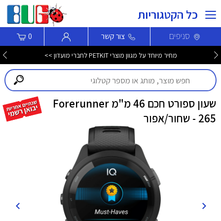
כל הקטגוריות
סניפים
צור קשר
0
מחיר מיוחד על מגוון מוצרי PETKIT לחברי מועדון >>
שעון ספורט חכם 46 מ"מ Forerunner
265 - שחור/אפור