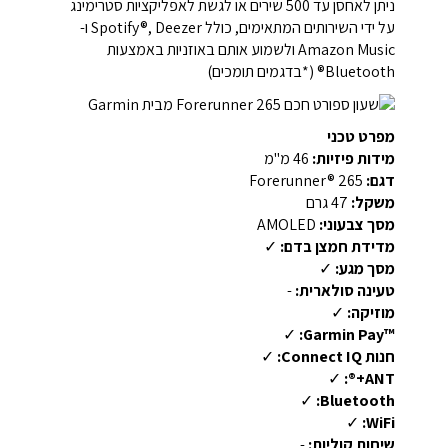
ניתן לאחסן עד 500 שירים או לגשת לאפליקציות סטרימינג
על ידי השירותים המתאימים, כולל Spotify®, Deezer ו-
Amazon Music ולשמוע אותם באוזניות באמצעות
Bluetooth® (*בדגמים תומכים)
מפרט טכני
מידות פיזיות:
46 מ"מ
דגם:
Forerunner® 265
משקל:
47 גרם
מסך צבעוני:
AMOLED
מדידת חמצן בדם:
✓
מסך מגע:
✓
טעינה סולארית:
-
מוזיקה:
✓
✓
™Garmin Pay:
חנות Connect IQ:
✓
✓
ANT+®:
✓
Bluetooth:
✓
WiFi:
שיחות קוליות:
-