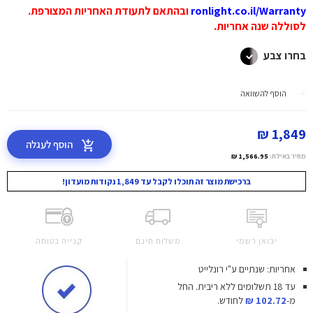
ronlight.co.il/Warranty
ובהתאם לתעודת האחריות המצורפת.
לסוללה שנה אחריות.
בחרו צבע
הוסף להשוואה
1,849 ₪
הוסף לעגלה
מחיר באילת:
1,566.95 ₪
ברכישת מוצר זה תוכלו לקבל עד 1,849 נקודות מועדון!
יבואן רשמי
משלוח חינם
קנייה בטוחה
אחריות: שנתיים ע"י רונלייט
עד 18 תשלומים ללא ריבית.
החל
מ-
102.72 ₪
לחודש.