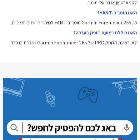
לסמארטפון אנדרואיד תומך.
האם תומך ב‑ANT+?
כן, Garmin Forerunner 265 תומך ב‑ANT+ לחיבור חיישנים חיצוניים.
האם כוללת רצועת דופק בערכה?
לא, רצועת הדופק PRO של Garmin Forerunner 265 נמכרת בנפרד.