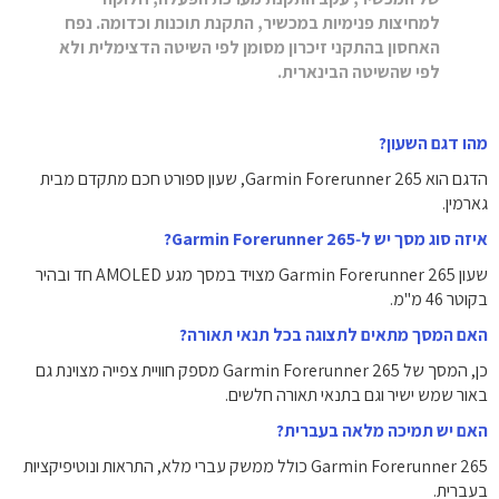
למחיצות פנימיות במכשיר, התקנת תוכנות וכדומה. נפח
האחסון בהתקני זיכרון מסומן לפי השיטה הדצימלית ולא
לפי שהשיטה הבינארית.
מהו דגם השעון?
הדגם הוא Garmin Forerunner 265, שעון ספורט חכם מתקדם מבית
גארמין.
איזה סוג מסך יש ל‑Garmin Forerunner 265?
שעון Garmin Forerunner 265 מצויד במסך מגע AMOLED חד ובהיר
בקוטר 46 מ"מ.
האם המסך מתאים לתצוגה בכל תנאי תאורה?
כן, המסך של Garmin Forerunner 265 מספק חוויית צפייה מצוינת גם
באור שמש ישיר וגם בתנאי תאורה חלשים.
האם יש תמיכה מלאה בעברית?
Garmin Forerunner 265 כולל ממשק עברי מלא, התראות ונוטיפיקציות
בעברית.