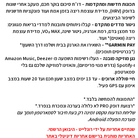
תכונות חדשות ומתקדמות
– דו״ח סיכום בוקר חכם, מעקב אחרי שונות
בדופק (HRV), מדידת עוצמת ריצה בזמן אמת ועוד פונקציות חדשניות
לשיפור הביצועים.
ניטור מדדים מתקדם
– קבלו ניתוחים ותובנות למדדי בריאות מגוונים:
מד חמצן בדם, רמת אנרגיה, ניטור שינה, VO₂ MAX, מדידת עוצמת
ריצה (וואטים)* ועוד.
GARMIN PAY™
– השאירו את הארנק בבית ושלמו דרך השעון!*
(*בכרטיסים תומכים).
נגן מוזיקה מובנה
– העלו רשימות השמעה מ‑Amazon Music, Deezer
ו‑Spotify (נדרש מנוי פרימיום), והאזינו למוזיקה שלכם גם בלי
סמארטפון.
חיי סוללה ארוכים
– עד 13 ימים במצב שעון חכם ועד 20 שעות במצב
אימון עם GPS פעיל.
*התמונות להמחשה בלבד.*
*רצועת דופק PRO לא כלולה בערכה ונמכרת בנפרד.*
שליחת הודעות טקסט זמינה רק בעת חיבור לסמארטפון תומך עם
מערכת הפעלה Android.
שנתיים אחריות על ידי רונלייט - היבואן הרשמי.
האחריות מותנית ברישום אחריות דיגיטלי באתר