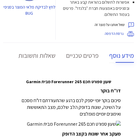
אפשרות לתשלום בהוראת קבע באתר
לחץ
לבדיקת מלאי המוצר בסניפי
ובסניפים באמצעות חברת "בלנדר". פרטים
BUG
בעמוד התשלום.
שאל אותנו על מוצר זה
גרסת הדפסה
מידע נוסף
פרטים טכניים
שאלות ותשובות
שעון ספורט חכם Forerunner 265 מבית Garmin
דו”ח בוקר
סיכום בוקר יומי יספק לכם ברגע שהתעוררתם דו”ח מסכם
על השינה, שונות בדופק הלב שלכם, מצב התאוששות
ואימונים יומיים מומלצים
מעקב אחר שונות בקצב הדופק