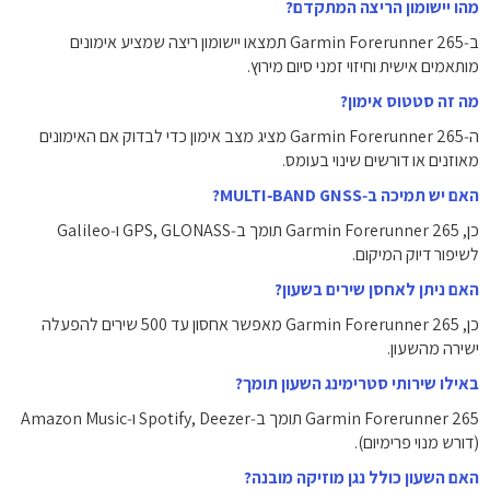
מהו יישומון הריצה המתקדם?
ב‑Garmin Forerunner 265 תמצאו יישומון ריצה שמציע אימונים
מותאמים אישית וחיזוי זמני סיום מירוץ.
מה זה סטטוס אימון?
ה‑Garmin Forerunner 265 מציג מצב אימון כדי לבדוק אם האימונים
מאוזנים או דורשים שינוי בעומס.
האם יש תמיכה ב‑MULTI‑BAND GNSS?
כן, Garmin Forerunner 265 תומך ב‑GPS, GLONASS ו‑Galileo
לשיפור דיוק המיקום.
האם ניתן לאחסן שירים בשעון?
כן, Garmin Forerunner 265 מאפשר אחסון עד 500 שירים להפעלה
ישירה מהשעון.
באילו שירותי סטרימינג השעון תומך?
Garmin Forerunner 265 תומך ב‑Spotify, Deezer ו‑Amazon Music
(דורש מנוי פרימיום).
האם השעון כולל נגן מוזיקה מובנה?