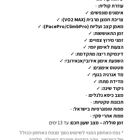
עוזרת קולית:
-
אימונים מונפשים:
✓
צריכת חמצן מרבית (VO2 MAX):
✓
מאמן קצב ועליות (PacePro/ClimbPro):
✓
זמן התאוששות:
✓
זמני מירוץ צפויים:
✓
הצעות לאימון יומי:
✓
דינמיקת ריצה מתקדמת:
✓
השפעת אימון אירובי/אנאירובי:
✓
סטטוס אימונים:
✓
מד אנרגיה בגוף:
✓
מדידת מתח:
✓
ניקוד שינה:
✓
מצב כיסא גלגלים:
-
תכונות טקטיות:
-
מפות טופוגרפיות בישראל:
-
מפות אתרי סקי:
-
זמן סוללה – מצב שעון חכם:
עד 13 ימים
* נפח האחסון הפנוי לשימוש נמוך מנפח האחסון הכולל
של המכשיר, עקב התקנת מערכת הפעלה, חלוקה