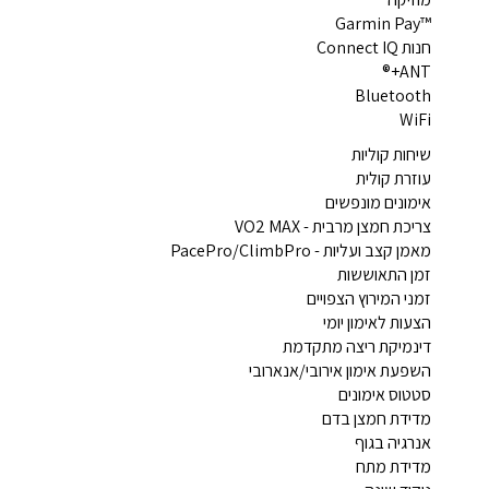
™Garmin Pay
חנות Connect IQ
ANT+®
Bluetooth
WiFi
שיחות קוליות
עוזרת קולית
אימונים מונפשים
צריכת חמצן מרבית - VO2 MAX
מאמן קצב ועליות - PacePro/ClimbPro
זמן התאוששות
זמני המירוץ הצפויים
הצעות לאימון יומי
דינמיקת ריצה מתקדמת
השפעת אימון אירובי/אנארובי
סטטוס אימונים
מדידת חמצן בדם
אנרגיה בגוף
מדידת מתח