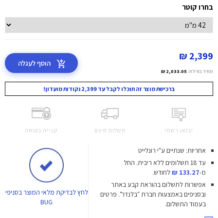
בחרו קוטר
2,399 ₪
הוסף לעגלה
מחיר באילת:
2,033.05 ₪
ברכישת מוצר זה תוכלו לקבל עד 2,399 נקודות מועדון!
יבואן רשמי
משלוח חינם
קנייה בטוחה
אחריות: שנתיים ע"י רונלייט
עד 18 תשלומים ללא ריבית.
החל
מ-
133.27 ₪
לחודש.
אפשרות לתשלום בהוראת קבע באתר
לחץ
לבדיקת מלאי המוצר בסניפי
ובסניפים באמצעות חברת "בלנדר". פרטים
BUG
בעמוד התשלום.