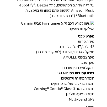
על ידי השירותים המתאימים, כולל Spotify®, Deezer ו-
Amazon Music ולשמוע אותם באוזניות באמצעות
Bluetooth® (*בדגמים תומכים)
מפרט טכני
מידות פיזיות
42 מ"מ /47 מ"מ לבחירה
משקל 42 גרם / 50 גרם (לפי קוטר שנבחר)
מסך צבעוני AMOLED
מסך מגע
רמקול ומיקרופון מובנים
דירוג עמידות במים
5ATM
חומר המסגרת אלומיניום
חומר הגוף סיבי פולימר מחוזקים
חומר העדשה Corning® Gorilla® Glass 3
חומר הרצועה סיליקון
Multi-Band GPS
מוזיקה