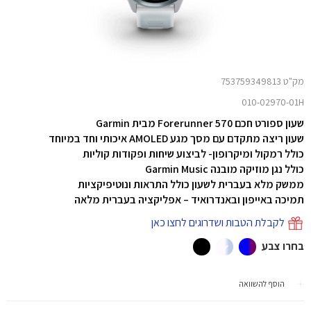
מק"ט 753759349813
010-02970-01H
שעון ספורט חכם Forerunner 570 מבית Garmin
שעון ריצה מתקדם עם מסך מגע AMOLED איכותי וחד במיוחד
כולל רמקול ומיקרופון- לביצוע שיחות ופקודות קוליות
כולל נגן מוזיקה מובנה Garmin Music
ממשק מלא בעברית לשעון כולל התראות ונוטיפיקציות
תמיכה באייפון ובאנדרואיד – אפליקציה בעברית מלאה
לקבלת הטבות ושדרוגים לחצו כאן
בחרו צבע
הוסף להשוואה