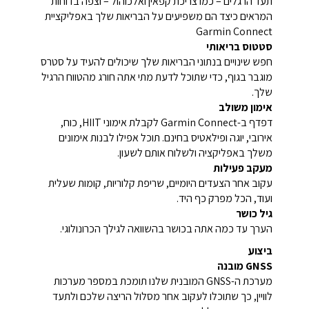
תעד הרגלים – כמו צריכת קפאין ואלכוהול – וצפה בדוחות
המראים כיצד הם משפיעים על הבריאות שלך באפליקציית
Garmin Connect
סטטוס בריאותי
חפש שינויים בנתוני הבריאות שלך שיכולים להעיד על סטרס
מוגבר בגוף, כדי שתוכל לדעת מתי אתה חורג מהטווח הרגיל
שלך.
אימון משולב
דפדף ב-Garmin Connect לקבלת אימוני HIIT, כוח,
אירובי, יוגה ופילאטיס בחינם. תוכל אפילו לבנות אימונים
משלך באפליקציה ולשלוח אותם לשעון.
מעקב פעילות
עקוב אחר הצעדים היומיים, שריפת קלוריות, קומות שעלית
ועוד, הכל מפרק כף היד.
גיל כושר
הערך עד כמה אתה בכושר בהשוואה לגילך הכרונולוגי.
ביצוע
GNSS מובנה
מערכת ה-GNSS המובנית שלנו תומכת במספר מערכות
לוויין, כך שתוכלו לעקוב אחר מסלול הריצה שלכם ולתעד