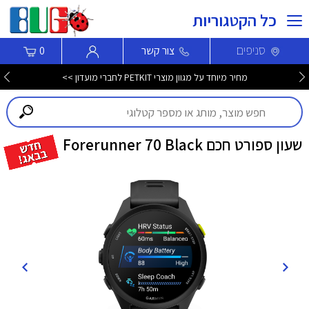
כל הקטגוריות
סניפים
צור קשר
0
מחיר מיוחד על מגוון מוצרי PETKIT לחברי מועדון >>
שעון ספורט חכם Forerunner 70 Black