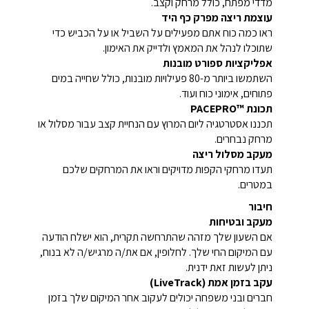
מדדי מפתח, כולל מרחק וקצב.
עוצמת ריצה מפרק כף היד
ראו כמה כוח אתם מפעילים על השביל או על הכביש כדי
שתוכלו לנהל את המאמץ ולדייק את האימון.
אפליקציות ספורט מובנות
השתמשו ביותר מ-80 פעילויות מובנות, כולל שחייה במים
פתוחים, אימוני כוח ועוד.
תכונת ™PACEPRO
תכננו אסטרטגיה ליום המרוץ עם הנחיית קצב עבור מסלול או
מרחק נבחרים.
מעקב מסלול ריצה
תעדו מרחקי הקפות מדויקים וראו את המרחקים שלכם
במטרים.
חיבור
מעקב ובטיחות
אם השעון שלך מזהה שהתרחשה תקרית, הוא ישלח הודעה
עם המיקום החי שלך. לחלופין, אם את/ה מרגיש/ה לא בנוח,
ניתן לעשות זאת ידנית.
עקב בזמן אמת (LiveTrack)
חברים ובני משפחה יכולים לעקוב אחר המיקום שלך בזמן