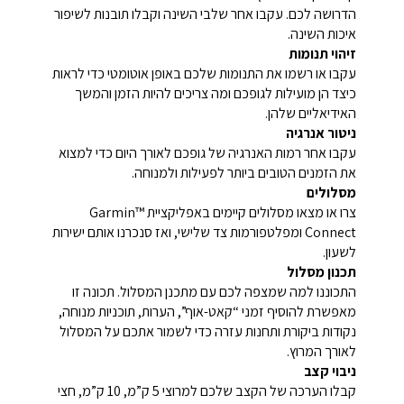
הדרושה לכם. עקבו אחר שלבי השינה וקבלו תובנות לשיפור
איכות השינה.
זיהוי תנומות
עקבו או רשמו את התנומות שלכם באופן אוטומטי כדי לראות
כיצד הן מועילות לגופכם ומה צריכים להיות הזמן והמשך
האידיאליים שלהן.
ניטור אנרגיה
עקבו אחר רמות האנרגיה של גופכם לאורך היום כדי למצוא
את הזמנים הטובים ביותר לפעילות ולמנוחה.
מסלולים
צרו או מצאו מסלולים קיימים באפליקציית ™Garmin
Connect ומפלטפורמות צד שלישי, ואז סנכרנו אותם ישירות
לשעון.
תכנון מסלול
התכוננו למה שמצפה לכם עם מתכנן המסלול. תכונה זו
מאפשרת להוסיף זמני “קאט-אוף”, הערות, תוכניות מנוחה,
נקודות ביקורת ותחנות עזרה כדי לשמור אתכם על המסלול
לאורך המרוץ.
ניבוי קצב
קבלו הערכה של הקצב שלכם למרוצי 5 ק”מ, 10 ק”מ, חצי