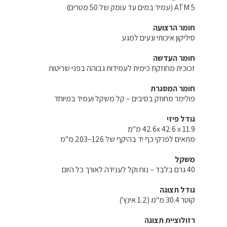
5 ATM (עמיד במים עד עומק של 50 מטרים)
חומר הרצועה
סיליקון איכותי ונעים למגע
חומר העדשה
זכוכית מחוזקת כימית לעמידות גבוהה בפני שריטות
חומר המסגרת
פולימר מחוזק בסיבים – קל משקל ועמיד במיוחד
גודל פיזי
42.6x 42.6 x 11.9 מ"מ
מתאים לפרקי כף יד בהיקף של 126–203 מ"מ
משקל
40 גרם בלבד – נוח וקל לענידה לאורך כל היום
גודל תצוגה
קוטר 30.4 מ"מ (1.2 אינץ')
רזולוציית תצוגה