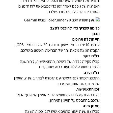
ונתונים על השפעת הפעילות והסטרס. ועקבו אחר רמות
האנרגיה של גופכם לאורך זמן כדי למצוא את לוח הזמנים
הטוב ביותר לפעילות ולמנוחה שלכם.
כל מה שצריך כדי להיכנס לקצב
תכנון
חיי סוללה ארוכים
עם עד 10 ימים במצב שעון חכם ועד 20 שעות במצב GPS,
תקבלו תמונה מלאה יותר של הבריאות והאימונים שלכם.
דו”ח בוקר
קבלו סקירה כללית של השינה, ההתאוששות, לוח השנה
היומי, סטטוס ה-HRV ועוד ברגע שתתעוררו.
דו”ח ערב
התכוננו למחר לפני השינה עם תזכורת לצורך בשינה, האימון
של מחר, מזג האוויר ואירועים.
זמן התאוששות
דעו כמה זמן עליכם להתאושש לפני האימון המאומץ הבא
שלכם בהתבסס על האימון האחרון.
מאמן שינה
קבלו ציון שינה וייעוץ מותאם אישית לגבי כמות השינה