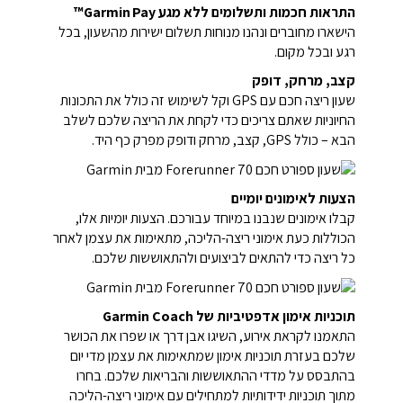
התראות חכמות ותשלומים ללא מגע Garmin Pay™
הישארו מחוברים ונהנו מנוחות תשלום ישירות מהשעון, בכל
רגע ובכל מקום.
קצב, מרחק, דופק
שעון ריצה חכם עם GPS וקל לשימוש זה כולל את התכונות
החיוניות שאתם צריכים כדי לקחת את הריצה שלכם לשלב
הבא – כולל GPS, קצב, מרחק ודופק מפרק כף היד.
הצעות לאימונים יומיים
קבלו אימונים שנבנו במיוחד עבורכם. הצעות יומיות אלו,
הכוללות כעת אימוני ריצה-הליכה, מתאימות את עצמן לאחר
כל ריצה כדי להתאים לביצועים ולהתאוששות שלכם.
תוכניות אימון אדפטיביות של Garmin Coach
התאמנו לקראת אירוע, השיגו אבן דרך או שפרו את הכושר
שלכם בעזרת תוכניות אימון שמתאימות את עצמן מדי יום
בהתבסס על מדדי ההתאוששות והבריאות שלכם. בחרו
מתוך תוכניות ידידותיות למתחילים עם אימוני ריצה-הליכה