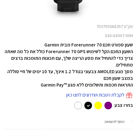
מק"ט 753759368357
010-04307-00H
שעון ספורט חכם Forerunner 70 מבית Garmin
השעון החכם הקל לשימוש Forerunner 70 GPS כולל את כל מה שאתה
צריך כדי להתחיל את מסע הריצה שלך, עם תכונות התומכות ברצים
מתחילים.
מסך מגע AMOLED צבעוני בגודל 1.2 אינץ’, עד 10 ימים של חיי סוללה
במצב שעון חכם
התראות חכמות ותשלומים ללא מגע ™Garmin Pay
לקבלת הטבות ושדרוגים לחצו כאן
בחרו צבע
הוסף להשוואה