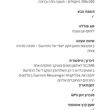
390x390 פיקסלים – תמונה חדה וברורה
תצוגת צבע
✓
סוג סוללה
ליתיום-יון נטענת
שיטת טעינה
באמצעות מטען תקע ייעודי של Garmin – טעינה מהירה
ונוחה
זיכרון / היסטוריה
512MB לאחסון נתונים ומעקב מתקדם אחר
ביצועים נדרש כי הן השולח והן המקבל של ההודעות
יתקינו את אפליקציית Garmin Messenger בטלפונים
החכמים המחוברים שלהם.
זמן/תאריך
✓
סנכרון זמן GPS
✓
שעון קיץ אוטומטי
✓