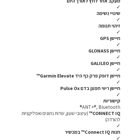
מעקב אחר לחץ לאורך היום
✓
שינויי נשימה
✓
זיהוי תנומה
✓
חיישן GPS
✓
חיישן GLONASS
✓
חיישן GALILEO
✓
חיישן דופק פרק כף היד Garmin Elevate™
✓
חיישן ריווי חמצן בדם Pulse Ox
✓
קישוריות
ANT+®, Bluetooth®
CONNECT IQ™
(עיצובי שעון, שדות נתונים ואפליקציות
להורדה)
✓
חנות Connect IQ™ במכשיר
✓