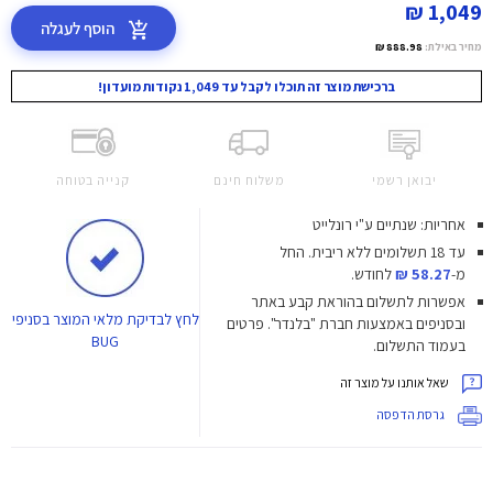
1,049 ₪
הוסף לעגלה
מחיר באילת:
888.98 ₪
ברכישת מוצר זה תוכלו לקבל עד 1,049 נקודות מועדון!
יבואן רשמי
משלוח חינם
קנייה בטוחה
אחריות: שנתיים ע"י רונלייט
עד 18 תשלומים ללא ריבית.
החל
מ-
58.27 ₪
לחודש.
אפשרות לתשלום בהוראת קבע באתר
לחץ
לבדיקת מלאי המוצר בסניפי
ובסניפים באמצעות חברת "בלנדר". פרטים
BUG
בעמוד התשלום.
שאל אותנו על מוצר זה
גרסת הדפסה