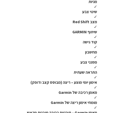
מניות
✓
שינוי צבע
✓
מצב Red Shift
✓
שיתוף GARMIN
✓
קוד גישה
✓
מחשבון
✓
מסנני צבע
✓
התראה שעתית
✓
אימון יומי מוצע – ריצה (מבוסס קצב ודופק)
✓
מאמן רכיבה של Garmin
✓
מומחי אימון ריצה של Garmin
✓
מאמן Garmin – תוכניות רכיבה מובנות מראש