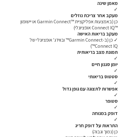
מאמן שינה
✓
מעקב אחר צריכת נוזלים
כן (באמצעות אפליקציית ™Garmin Connect או יישומון
™Connect IQ אופציונלי)
מעקב בריאות האישה
✓ כן (ב-Garmin Connect™ ובווידג' אופציונלי של
Connect IQ™)
תמונת מצב בריאותית
✓
יומן סגנון חיים
✓
סטטוס בריאותי
✓
אפשרות לתצוגה עם גופן גדול
✓
סטופר
✓
דופק במנוחה
✓
התראות על דופק חריג
כן (נמוך וגבוה)