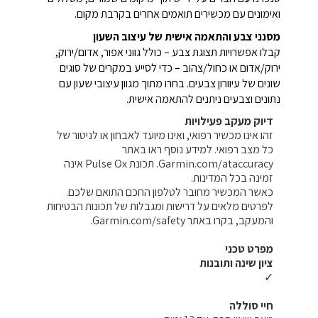
ואימונים עם מכשירים תואמים אחרים בקרבת מקום.
מסנני צבע והתאמה אישית של עיצוב השעון
קבלו אפשרויות תצוגת צבע – כולל גווני אפור, אדום/ירוק,
ירוק/אדום או כחול/צהוב – כדי לסייע במקרים של סוגים
שונים של עיוורון צבעים. בחרו מתוך מגוון עיצובי שעון עם
נתונים וצבעים ניתנים להתאמה אישית.
דיוק מעקב פעילויות
זהו אינו מכשיר רפואי, ואינו מיועד לאבחון או לניטור של
כל מצב רפואי. למידע נוסף ראו באתר
Garmin.com/ataccuracy. תכונת Pulse Ox אינה
זמינה בכל המדינות.
כאשר המכשיר מחובר לטלפון החכם התואם שלכם.
לפרטים מלאים על דרישות ומגבלות של תכונות הבטיחות
והמעקב, בקרו באתר Garmin.com/safety.
מפרט טכני
ציון שינה ותובנות
✓
חיי סוללה