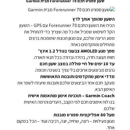
שעון ספורט חכם Forerunner 70 מבית Garmin
השעון שהופך אותך לרץ
הכירו את השעון החכם Forerunner 70 עם GPS – השעון
הקל לשימוש שמכיל את כל מה שצריך כדי להתחיל את
מסע הריצה שלכם, עם מגוון תכונות שתומכות ברצים
מתחילים ומתקדמים כאחד.
מסך מגע AMOLED צבעוני בגודל 1.2 אינץ'
חווית תצוגה חדה, בהירה וברורה בכל תנאי תאורה.
עד 10 ימים של חיי סוללה במצב שעון חכם
נהנים מביצועים ארוכים בלי צורך בטעינה תכופה.
מדדי אימון מתקדמים ותובנות התאוששות
מעקב חכם אחר הביצועים שלכם ותובנות שיעזרו לשפר את
האימון הבא.
Garmin Coach – תוכניות אימון מותאמות אישית
בנו לוח אימונים חכם לפי הקצב, היעדים והרמה האישית
שלכם.
מעל 80 אפליקציות ספורט מובנות
מגוון פעילויות – ריצה, שחייה, יוגה, רכיבה ועוד – הכל במקום
אחד.