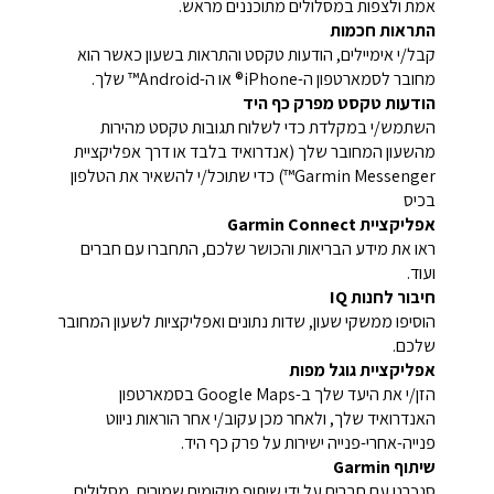
אמת ולצפות במסלולים מתוכננים מראש.
התראות חכמות
קבל/י אימיילים, הודעות טקסט והתראות בשעון כאשר הוא
מחובר לסמארטפון ה-iPhone® או ה-Android™ שלך.
הודעות טקסט מפרק כף היד
השתמש/י במקלדת כדי לשלוח תגובות טקסט מהירות
מהשעון המחובר שלך (אנדרואיד בלבד או דרך אפליקציית
Garmin Messenger™) כדי שתוכל/י להשאיר את הטלפון
בכיס
אפליקציית Garmin Connect
ראו את מידע הבריאות והכושר שלכם, התחברו עם חברים
ועוד.
חיבור לחנות IQ
הוסיפו ממשקי שעון, שדות נתונים ואפליקציות לשעון המחובר
שלכם.
אפליקציית גוגל מפות
הזן/י את היעד שלך ב-Google Maps בסמארטפון
האנדרואיד שלך, ולאחר מכן עקוב/י אחר הוראות ניווט
פנייה-אחרי-פנייה ישירות על פרק כף היד.
שיתוף Garmin
סנכרנו עם חברים על ידי שיתוף מיקומים שמורים, מסלולים