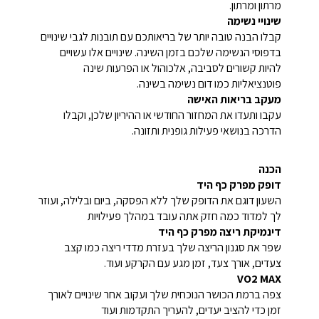
מרתון ומרתון.
שינויי נשימה
קבלו הבנה טובה יותר של בריאותכם עם תובנות לגבי שינויים
בדפוסי הנשימה שלכם בזמן השינה. שינויים אלו עשויים
להיות קשורים לסביבה, אלכוהול או הפרעות שינה
פוטנציאליות כמו דום נשימה בשינה.
מעקב בריאות האישה
עקבו ותעדו את המחזור החודשי או ההיריון שלכן, וקבלו
הדרכה בנושאי פעילות גופנית ותזונה.
הכנה
דופק מפרק כף היד
השעון דוגם את הדופק שלך ללא הפסקה, ביום ובלילה, ועוזר
לך למדוד כמה חזק אתה עובד במהלך פעילויות
דינמיקת ריצה מפרק כף היד
שפר את סגנון הריצה שלך בעזרת מדדי ריצה כמו קצב
צעדים, אורך צעד, זמן מגע עם הקרקע ועוד.
VO2 MAX
צפה ברמת הכושר הנוכחית שלך ועקוב אחר שינויים לאורך
זמן כדי להציב יעדים, להעריך התקדמות ועוד