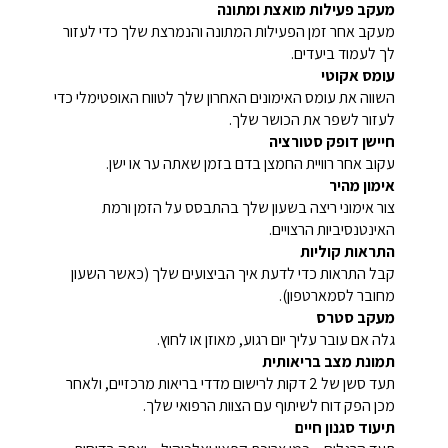
מעקב פעילות מואצת ומתונה
מעקב אחר זמן הפעילות המתונה והנמרצת שלך כדי לעזור
לך לעמוד ביעדים.
עומס אקוטי
השווה את עומס האימונים האחרון שלך לטווח האופטימלי כדי
לעזור לשפר את הכושר שלך.
חיישן דופק סטורציה
עקוב אחר רוויית החמצן בדם בזמן שאתה ער או ישן.
אימון מהיר
צור אימוני ריצה בשעון שלך בהתבסס על הזמן ורמת
האינטנסיביות הרצויים.
התראות קוליות
קבל התראות כדי לדעת איך הביצועים שלך (כאשר השעון
מחובר לסמארטפון).
מעקב סטרס
גלה אם עובר עליך יום רגוע, מאוזן או לחוץ.
תמונת מצב בריאותית
תעד סשן של 2 דקות לרישום מדדי בריאות מרכזיים, ולאחר
מכן הפק דוח לשיתוף עם הצוות הרפואי שלך.
תיעוד סגנון חיים