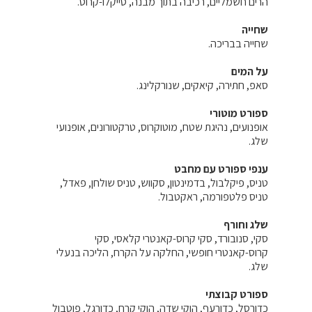
הרים חשמליים, רכיבה בתוך מבנה, סייקלו-קרוס.
שחייה
שחייה בבריכה.
על המים
סאפ, חתירה, קיאקים, שנורקלינג.
ספורט מוטורי
אופנועים, נהיגת שטח, מוטוקרוס, טרקטורונים, אופנועי
שלג.
ענפי ספורט עם מחבט
טניס, פיקלבול, בדמינטון, סקווש, טניס שולחן, פאדל,
טניס פלטפורמה, ראקטבול.
שלג וחורף
סקי, סנובורד, סקי קרוס-קאנטרי קלאסי, סקי
קרוס-קאנטרי חופשי, החלקה על הקרח, הליכה בנעלי
שלג.
ספורט קבוצתי
כדורסל, כדורעף, הוקי שדה, הוקי קרח, כדורגל, פוטבול