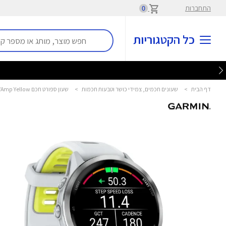
התחברות
0
כל הקטגוריות
דף הבית
>
שעונים חכמים, צמידי כושר וטבעות חכמות
>
שעון ספורט חכם Forerunner 970 47mm Whitestone/Amp Yellow