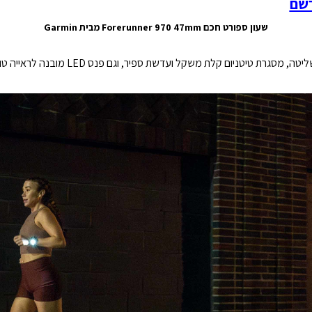
רשם
שעון ספורט חכם Forerunner 970 47mm מבית Garmin
מסך מגע AMOLED הבהיר ביותר שלנו עם לחצני שלי