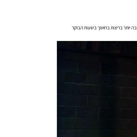
טה, מסגרת טיטניום קלת משקל ועדשת ספיר, וגם פנס LED מובנה לראייה טובה יותר בריצות בחושך בשעות הבוקר