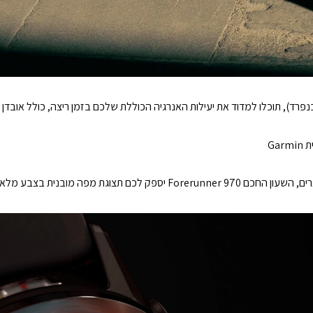
ת השעון שלכם לצג HRM 600 (נמכר בנפרד), תוכלו למדוד את יעילות האנרגיה הכוללת שלכם בזמן ריצה,
בין אם אתם רצים ברחובות העיר או בשבילי היער הצרים, השעון החכם Forerunner 970 