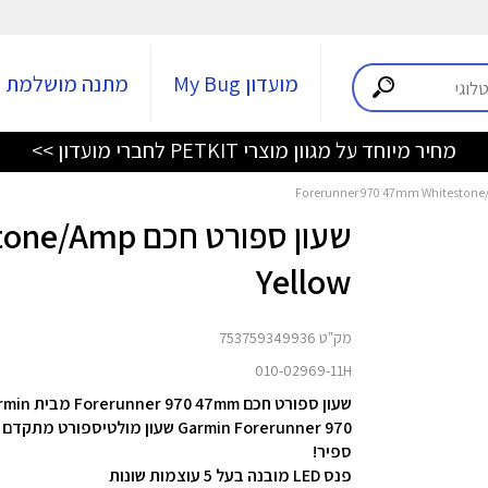
מועדון My Bug
מתנה מושלמת
מחיר מיוחד על מגוון מוצרי PETKIT לחברי מועדון >>
שעון ספורט ח
Yellow
מק"ט 753759349936
010-02969-11H
שעון ספורט חכם Forerunner 970 47mm מבית Garmin
ספיר!
פנס LED מובנה בעל 5 עוצמות שונות