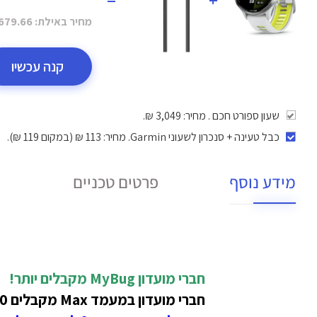
מחיר באילת:
679.66 ₪
קנה עכשיו
שעון ספורט חכם . מחיר: 3,049 ₪.
כבל טעינה + סנכרון לשעוני Garmin
. מחיר: 113 ₪ (במקום 119 ₪).
מידע נוסף
פרטים טכניים
חברי מועדון MyBug
מקבלים יותר!
חברי מועדון במעמד Max מקבלים 50 ₪ הנחה בתמורה ל-1400 נקודות על מוצר זה!