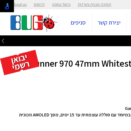
תמיכה טכנית והורדות
ביטול עסקה
דרושים
About us
יצירת קשר
סניפים
כם Forerunner 970 47mm Whitestone/Amp
Garmin Forerunner 970 שעון מולטיספורט מתקדם במיוחד עם סוללה עוצמתית עד 15 ימים, מסך AMOLED וזכוכית