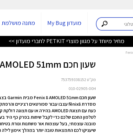
מועדון My Bug
מתנה מושלמת
מחיר מיוחד על מגוון מוצרי PETKIT לחברי מועדון >>
שעון חכם Fenix 8 AMOLED 51mm
מק"ט 753759338152
010-02905-00H
מובנה עוצמתי, בעל עוצמות אור משתנות ונורת בטיחו
שיעניקו לכם התמצאות טובה יותר במהלך אימון לילה ו