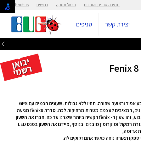
תמיכה טכנית והורדות
ביטול עסקה
דרושים
About us
יצירת קשר
סניפים
שעון חכם Fenix 8 AMOLED 51mm מבית Garmin בצבע אפור ורצועה שחורה. תחיו ללא גבולות. שעונים חכמים עם GPS
מסדרת fēnix8 עצבו עבור ספורטאים רציניים והרפתקנים, המציבים לעצמם מטרות מרחיקות לכת. סדרת fēnix8 מגיעה
כעת עם תצוגת AMOLED בהירה או עם תצוגה דולקת קבוע, זהו שעון ה- fēnix הקשיח ביותר שיצרנו עד כה. חברו את השעון
לטלפון החכם שלכם כדי לקבל שיחות בפרק כף היד בעזרת רמקול ומיקרופון מובנים. בנוסף, ציידנו את השעון בפנס LED
ת אדומה,
יספקו תאורה נוחה כאשר אתם זקוקים לה.