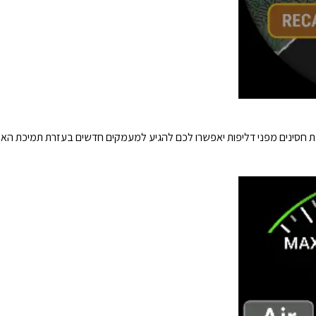
ומק של 40 מטר ולחצני מתכת חסינים מפני דליפות יאפשרו לכם להגיע למעמקים חדשים בעזרת תמ