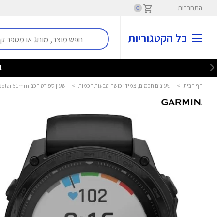
התחברות
0
כל הקטגוריות
דף הבית
>
שעונים חכמים, צמידי כושר וטבעות חכמות
>
שעון ספורט חכם tactix 8 Solar 51mm