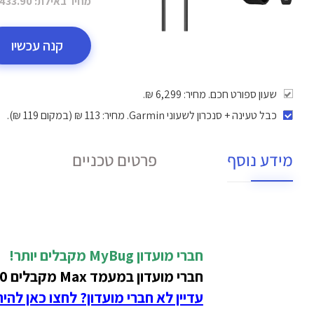
מחיר באילת:
433.90 ₪
קנה עכשיו
שעון ספורט חכם. מחיר: 6,299 ₪.
כבל טעינה + סנכרון לשעוני Garmin
. מחיר: 113 ₪ (במקום 119 ₪).
מידע נוסף
פרטים טכניים
חברי מועדון MyBug
מקבלים יותר!
חברי מועדון במעמד Max מקבלים 50 ₪ הנחה בתמורה ל-1400 נקודות על מוצר זה!
עדיין לא חברי מועדון? לחצו כאן להי