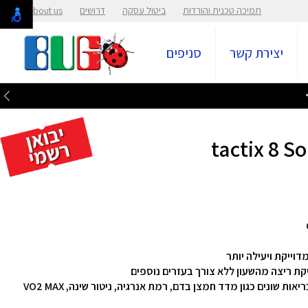
תמיכה טכנית והורדות
ביטול עסקה
דרושים
About us
יצירת קשר
סניפים
קת ריצה מהשעון ללא צורך בעזרים נוספים
ניטור מדדים מתקדם – קבלו תובנות וניתוחים למדדי בריאות שונים כגון מדד חמצן בדם, רמת אנרגיה, ניטור שינה, VO2 MAX