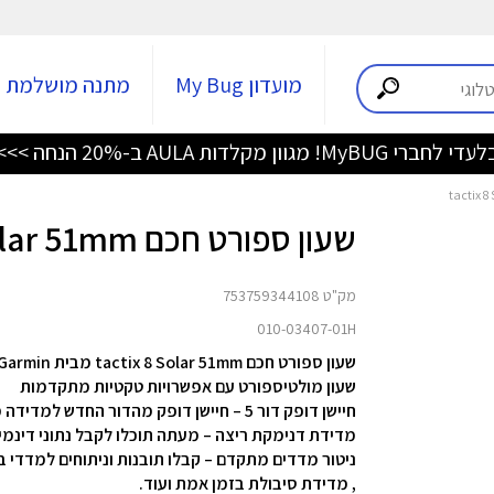
מועדון My Bug
מתנה מושלמת
מחיר מיוחד על מגוון מוצרי PETKIT לחברי מועדון >>
שעון ספורט חכם tactix 8 Solar 51mm
מק"ט 753759344108
010-03407-01H
שעון ספורט חכם tactix 8 Solar 51mm
מבית Garmin
שעון מולטיספורט עם אפשרויות טקטיות מתקדמות
חיישן דופק דור 5 – חיישן דופק מהדור החדש למדידה מדוייקת ויעילה יותר
מדידת דנימקת ריצה – מעתה תוכלו לקבל נתוני דינמי
, מדידת סיבולת בזמן אמת ועוד.