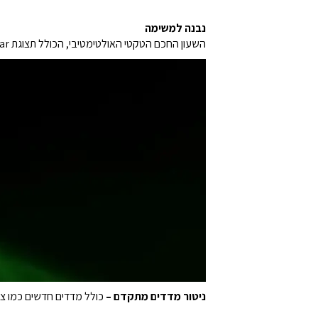
נבנה למשימה
השעון החכם הטקטי האולטימטיבי, הכולל תצוגת Solar מרהיבה, מסגרת טיטניום, עדשת ספיר, רמקול ומיקרופון פנימיים לתכונות קול ודירוג צלילה של 40 מטר.
ניטור מדדים מתקדם –
כולל מדדים חדשים כמו ציון