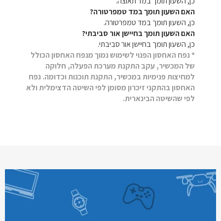
כן, השעון תומך במד תאוצה.
האם השעון תומך במד טמפרטורה?
כן, השעון תומך במד טמפרטורה.
האם השעון תומך בחיישן אור סביבתי?
כן, השעון תומך בחיישן אור סביבתי.
* נפח האחסון הפנוי לשימוש נמוך מנפח האחסון הכולל
של המכשיר, עקב התקנת מערכת הפעלה, חלוקה
למחיצות פנימיות במכשיר, התקנת תוכנות וכדומה. נפח
האחסון בהתקני זיכרון מסומן לפי השיטה הדצימלית ולא
לפי שהשיטה הבינארית.