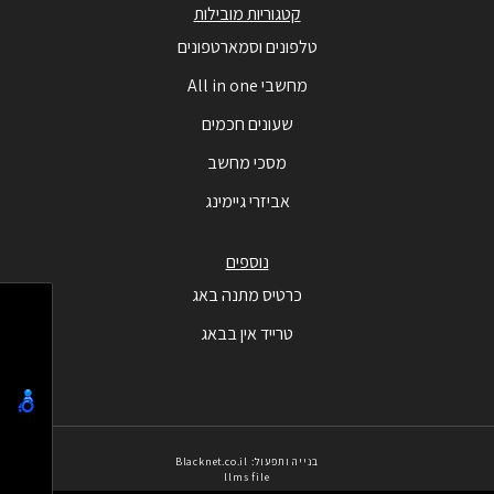
קטגוריות מובילות
טלפונים וסמארטפונים
מחשבי All in one
שעונים חכמים
מסכי מחשב
אביזרי גיימינג
נוספים
כרטיס מתנה באג
טרייד אין בבאג
בנייה ותפעול: Blacknet.co.il
llms file