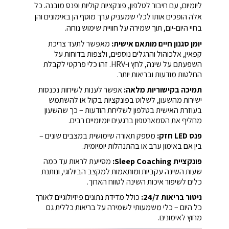
ליומיום, עם חיבור לטלפון, פונקציות קוליות ופנס מובנה. כל
אלה הופכים אותו לכלי שמעניק ערך מוסף הן באימונים והן
בחיי היום-יום, תוך שמירה על חוויית שימוש נוחה.
יומן סגנון חיים מותאם אישית:
מאפשר לתעד צריכת
קפאין, אלכוהול והרגלים נוספים, ולצפות בדוחות על
השפעתם על שינה, לחץ ו-HRV. זהו כלי פרקטי לקבלת
החלטות מודעות ובריאות יותר.
תמיכה בקישוריות מלאה:
אפשר לענות לשיחות נכנסות
ישירות מהשעון, לשלוט בפונקציות בקול או להשתמש
בעוזרת האישית בטלפון לשליחת הודעות – כך שהשעון
מחליף את הסמארטפון ברגעים יומיומיים רבים.
פנס LED חזק:
מספק תאורה שימושית במצבים שונים –
בין אם באימון ערב או בהתנהלות יומיומית.
פונקציית Sleep Coaching:
מסייעת לראות עד כמה
שעות השינה עקביות ומותאמות למקצב הביולוגי, ונותנת
כלים לשיפור איכות השינה לטווח הארוך.
ניטור בריאות 24/7:
כולל מדידת נתונים פיזיולוגיים לאורך
כל היום – כלי משמעותי לשמירה על בריאות כללית גם
מחוץ לאימונים.