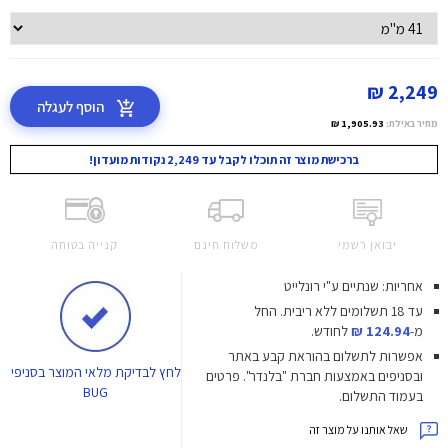
2,249 ₪
הוסף לעגלה
מחיר באילת:
1,905.93 ₪
ברכישת מוצר זה תוכלו לקבל עד 2,249 נקודות מועדון!
יבואן רשמי
משלוח חינם
קנייה בטוחה
אחריות: שנתיים ע"י רונלייט
עד 18 תשלומים ללא ריבית.
החל
מ-
124.94 ₪
לחודש.
אפשרות לתשלום בהוראת קבע באתר
לחץ
לבדיקת מלאי המוצר בסניפי
ובסניפים באמצעות חברת "בלנדר". פרטים
BUG
בעמוד התשלום.
שאל אותנו על מוצר זה