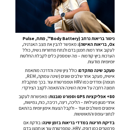
ניטור בריאות נרחב (Body Battery™, מתח, Pulse
Ox, בריאות האישה):
מאפשר להבין את מצב האנרגיה,
לעקוב אחר רמות חמצן בדם ולנתח מחזוריות נשית, כולל
הערכות ביוץ קודמות – מה שמספק כלים לקבלת החלטות
יומיומיות מודעות.
מעקב שינה מתקדם:
כולל ציון שינה והדרכה מותאמת
אישית, מעקב אחר שלבים שונים (שינה עמוקה, REM,
תנומה) ומדדים כמו HRV וטמפרטורת עור. בכך מתקבלת
תמונה רחבה על איכות השינה וההתאמה לקצב הצירקדי.
80+ אפליקציות GPS וספורט מובנות:
מאפשרות לעקוב
אחרי מגוון פעילויות – הליכה, ריצה, רכיבה, כוח, גמישות,
אימונים משולבים ועוד – ולקבל הצעות אימון יומיות בהתאם
לנתוני עומס והתאוששות.
בדיקת חריגות במדדי בריאות בזמן שינה:
בודקת אם
פרמטרים כמו דופק, HRV, טמפרטורת עור או חמצן בדם