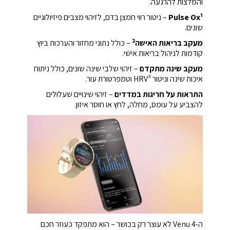
והמלצות להרגעה.
Pulse Ox¹
– ניטור רווי חמצן בדם, לזיהוי מצבים פיזיולוגיים
שונים.
מעקב בריאות האישה²
– כולל נתוני מחזור והערכות ביוץ
קודמות לניהול בריאות אישי.
מעקב שינה מתקדם
– זיהוי שלבי שינה שונים, כולל ניתוח
איכות שינה וניטור HRV³ וטמפרטורת עור.
התראות על חריגות במדדים
– זיהוי שינויים שעלולים
להצביע על עומס, מחלה, לחץ או חוסר איזון.
ה-Venu 4 לא עוצר רק בכושר – הוא מתפקד כעוזר חכם