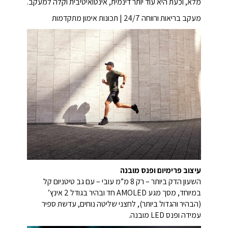
מלא, וכעת היא עוד יותר דינמית, אינטואיטיבית וקלה למעקב.
מעקב בריאות ורווחה 24/7 | תכונות אימון מתקדמות
עיצוב פרימיום ופנס מובנה
השעון הדק ביותר – רק 8 מ”מ עובי – עם גב טיטניום קל
במיוחד, מסך מגע AMOLED חד ובהיר בגודל 2 אינץ’
(הבהיר והגדול ביותר), לחצני שליטה נוחים, עדשת ספיר
עמידה ופנס LED מובנה.