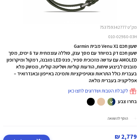
מק"ט 753759342777
010-02980-03H
שעון חכם Venu X1 מבית Garmin
שעון חכם דק במיוחד עם מסך ענק, סוללה עוצמתית עד 8 ימים, מסך
AMOLED עם עדשה מזכוכית ספיר, פנס LED מובנה, רמקול ומיקרופון
מובנים לביצוע שיחות, הודעות קוליות ושליטה קולית, ממשק מלא
בעברית כולל התראות ונוטיפיקציות ותמיכה באייפון ובאנדרואיד –
אפליקציה בעברית מלאה
לקבלת הטבות ושדרוגים לחצו כאן
בחרו צבע
הוסף להשוואה
2,779 ₪