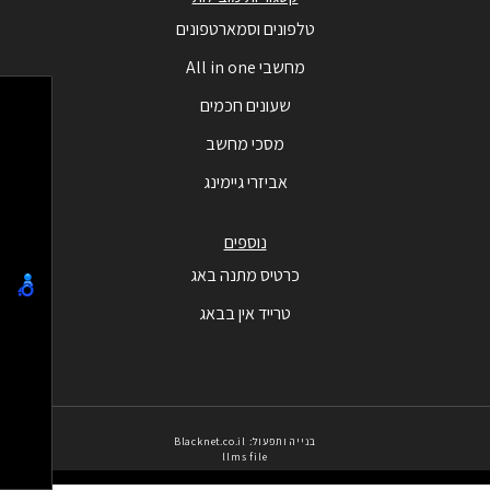
טלפונים וסמארטפונים
מחשבי All in one
שעונים חכמים
מסכי מחשב
אביזרי גיימינג
נוספים
כרטיס מתנה באג
טרייד אין בבאג
בנייה ותפעול: Blacknet.co.il
llms file