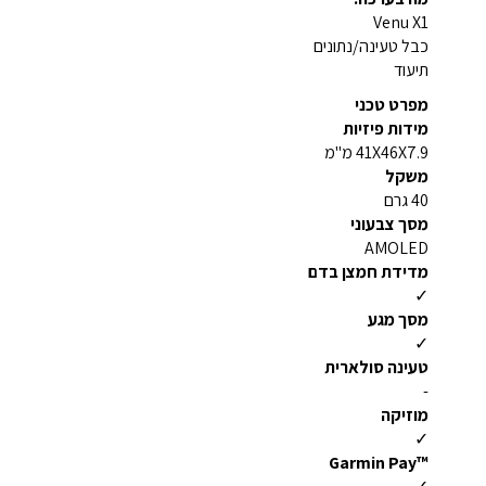
Venu X1
כבל טעינה/נתונים
תיעוד
מפרט טכני
מידות פיזיות
41X46X7.9 מ"מ
משקל
40 גרם
מסך צבעוני
AMOLED
מדידת חמצן בדם
✓
מסך מגע
✓
טעינה סולארית
-
מוזיקה
✓
™Garmin Pay