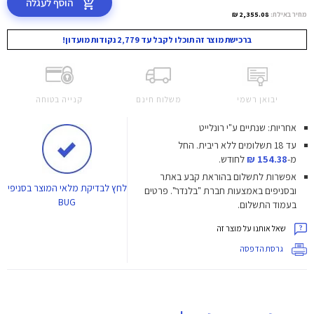
הוסף לעגלה
מחיר באילת:
2,355.08 ₪
ברכישת מוצר זה תוכלו לקבל עד 2,779 נקודות מועדון!
יבואן רשמי
משלוח חינם
קנייה בטוחה
אחריות: שנתיים ע"י רונלייט
עד 18 תשלומים ללא ריבית.
החל
מ-
154.38 ₪
לחודש.
אפשרות לתשלום בהוראת קבע באתר
לחץ
לבדיקת מלאי המוצר בסניפי
ובסניפים באמצעות חברת "בלנדר". פרטים
BUG
בעמוד התשלום.
שאל אותנו על מוצר זה
גרסת הדפסה