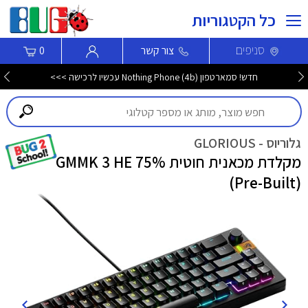
כל הקטגוריות
סניפים
צור קשר
0
חדש! סמארטפון Nothing Phone (4b) עכשיו לרכישה >>>
גלוריוס - GLORIOUS
מקלדת מכאנית חוטית GMMK 3 HE 75%
(Pre-Built)