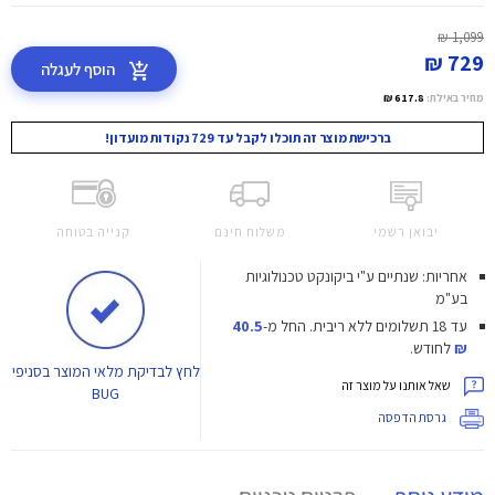
1,099 ₪
729 ₪
הוסף לעגלה
מחיר באילת:
617.8 ₪
ברכישת מוצר זה תוכלו לקבל עד 729 נקודות מועדון!
יבואן רשמי
משלוח חינם
קנייה בטוחה
אחריות: שנתיים ע"י ביקונקט טכנולוגיות
בע"מ
עד 18 תשלומים ללא ריבית.
החל מ-
40.5
₪
לחודש.
לחץ
לבדיקת מלאי המוצר בסניפי
שאל אותנו על מוצר זה
BUG
גרסת הדפסה