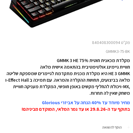
מק"ט 840408300094
GMMK3-75-BK
מקלדת מכאנית חוטית GMMK 3 HE 75%
חוויית גיימינג אולטימטיבית בהתאמה אישית מלאה
HE 3 GMMK היא מקלדת מכנית מתקדמת לגיימרים שמספקת שליטה
מלאה בביצועים, תחושת ההקלדה והמראה. עם תמיכה ב Effect Hall-ו
,MX-ויכולת להחליף מקשים באופן חופשי, המקלדת מעניקה חוויית
משחק שאין לה תחרות.
מחיר מיוחד עד 40% הנחה על אביזרי Glorious
בתוקף עד ה-29.8.26
או עד גמר המלאי, המוקדם מביניהם!
הוסף להשוואה