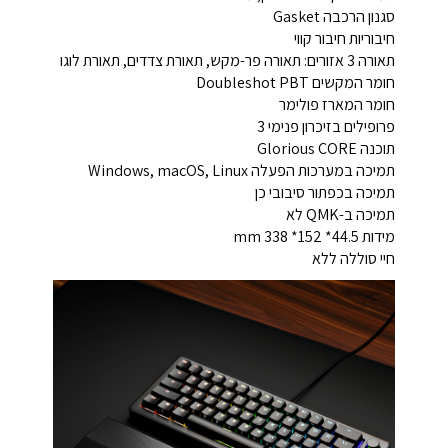
סגנון הרכבה Gasket
חיבוריות חיבור קווי
תאורה 3 אזורים: תאורה פר-מקש, תאורת צדדים, תאורת לוגו
חומר המקשים Doubleshot PBT
חומר המארז פולימר
פרופילים בזיכרון פנימי 3
תוכנה Glorious CORE
תמיכה במערכות הפעלה Windows, macOS, Linux
תמיכה בכפתור סיבובי כן
תמיכה ב-QMK לא
מידות mm 338 *152 *44.5
חיי סוללה ללא