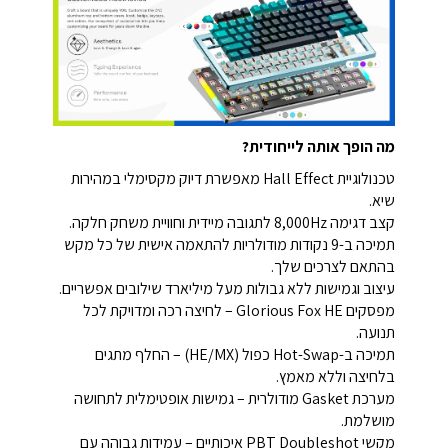
מה הופך אותה לייחודית?
טכנולוגיית Hall Effect מאפשרת דיוק מקסימלי במהירות
שיא.
קצב דגימה 8,000Hz לתגובה מיידית וחוויית משחק חלקה.
תמיכה ב-9 נקודות מודולריות להתאמה אישית של כל מקש
בהתאם לצרכים שלך.
עיצוב וגמישות ללא גבולות מעל מיליארד שילובים אפשריים.
מפסקים Glorious Fox HE – לחיצה רכה ומדויקת לכל
תנועה.
תמיכה ב-Hot-Swap כפול (HE/MX) – החלף מתגים
בלחיצה וללא מאמץ.
מערכת Gasket מודולרית – גמישות אופטימלית לתחושה
מושלמת.
מקשי PBT Doubleshot איכותיים – עמידות גבוהה עם