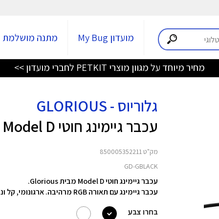
מועדון My Bug
מתנה מושלמת
מחיר מיוחד על מגוון מוצרי PETKIT לחברי מועדון >>
גלוריוס - GLORIOUS
עכבר גיימינג חוטי Model D
מק"ט 850005352211
GD-GBLACK
עכבר גיימינג חוטי Model D מבית Glorious.
עכבר גיימינג עם תאורה RGB מרהיבה. ארגונומי, קל ונוח ביותר.
בחרו צבע