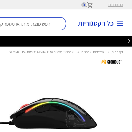
התחברות
0
כל הקטגוריות
דף הבית
>
מקלדות ועכברים
>
עכבר גיימינג חוטי Model D גלוריוס - GLORIOUS