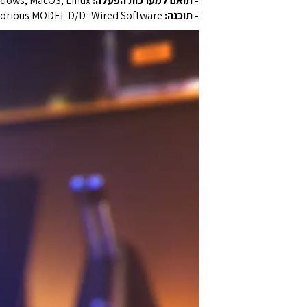
- תואם למערכות הפעלה:
Windows, MacOS, Linux (נדרש חיבור USB)
- תוכנה:
Glorious MODEL D/D- Wired Software