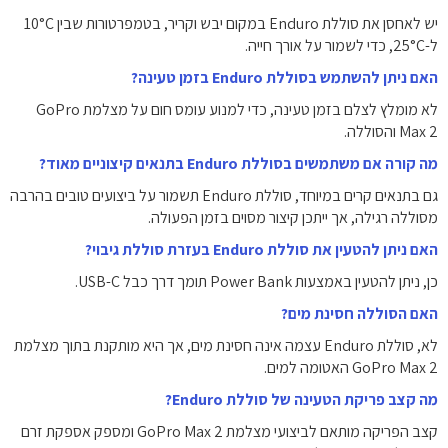
יש לאחסן את סוללת Enduro במקום יבש וקריר, בטמפרטורות שבין 10°C
ל-25°C, כדי לשמור על אורך חייה.
האם ניתן להשתמש בסוללת Enduro בזמן טעינה?
לא מומלץ לצלם בזמן טעינה, כדי למנוע עומס חום על מצלמת GoPro
Max 2 והסוללה.
מה קורה אם משתמשים בסוללת Enduro בתנאים קיצוניים מאוד?
גם בתנאים קרים במיוחד, סוללת Enduro תשמור על ביצועים טובים בהרבה
מסוללה רגילה, אך ייתכן קיצור מסוים בזמן הפעולה.
האם ניתן להטעין את סוללת Enduro בעזרת סוללת גיבוי?
כן, ניתן להטעין באמצעות Power Bank תומך דרך כבל USB-C.
האם הסוללה חסינת מים?
לא, סוללת Enduro עצמה אינה חסינת מים, אך היא מותקנת בתוך מצלמת
GoPro Max 2 האטומה למים.
מה קצב פריקת הטעינה של סוללת Enduro?
קצב הפריקה מותאם לביצועי מצלמת GoPro Max 2 ומספק אספקת זרם