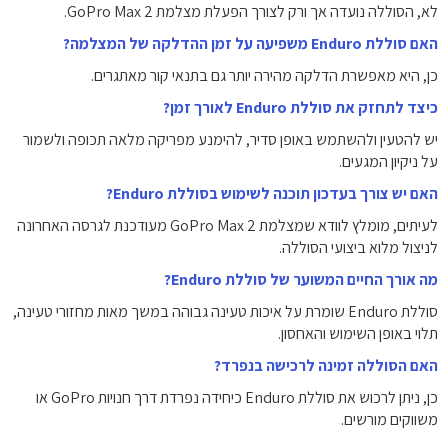
לא, הסוללה נועדה אך ורק לצורך הפעלת מצלמת GoPro Max 2.
האם סוללת Enduro משפיעה על זמן ההדלקה של המצלמה?
כן, היא מאפשרת הדלקה מהירה יותר גם בתנאי קור מאתגרים.
כיצד לתחזק את סוללת Enduro לאורך זמן?
יש להטעין ולהשתמש באופן סדיר, להימנע מפריקה מלאה תכופה ולשמור
על ניקיון המגעים.
האם יש צורך בעדכון תוכנה לשימוש בסוללת Enduro?
לעיתים, מומלץ לוודא שמצלמת GoPro Max 2 מעודכנת לגרסה האחרונה
לניצול מלוא ביצועי הסוללה.
מה אורך החיים המשוער של סוללת Enduro?
סוללת Enduro שומרת על איכות טעינה גבוהה במשך מאות מחזורי טעינה,
תלוי באופן השימוש והאחסון.
האם הסוללה זמינה לרכישה בנפרד?
כן, ניתן לרכוש את סוללת Enduro כיחידה נפרדת דרך חנויות GoPro או
משווקים מורשים.