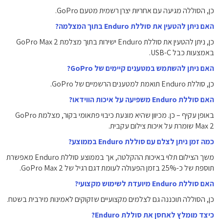
כן, הסוללה מגיעה עם אחריות יצרן רשמית מטעם GoPro.
האם ניתן להטעין את סוללת Enduro בתוך המצלמה?
כן, ניתן להטעין את סוללת Enduro ישירות בתוך מצלמת GoPro Max 2
באמצעות כבל USB-C.
האם ניתן להשתמש במטענים קיימים של GoPro?
כן, סוללת Enduro תואמת למטענים הרשמיים של GoPro.
האם סוללת Enduro משפיעה על איכות הווידאו?
באופן עקיף – כן. מכיוון שהיא מונעת כיבוי פתאומי בקור, מצלמת GoPro
Max 2 שומרת על איכות צילום עקבית.
כמה זמן ניתן לצלם עם סוללת Enduro בממוצע?
משך הצילום תלוי באיכות ההקלטה, אך בממוצע סוללת Enduro מאפשרת
תוספת של כ-25% בזמן הפעולה לעומת דגם רגיל של GoPro Max 2.
האם סוללת Enduro מיועדת לשימוש מקצועי?
כן, הסוללה תוכננה גם לצלמים מקצועיים שזקוקים לאמינות מירבית בשטח.
כיצד מומלץ לאחסן את סוללת Enduro?