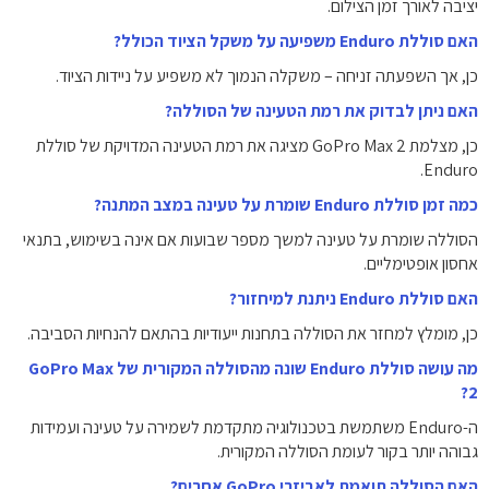
יציבה לאורך זמן הצילום.
האם סוללת Enduro משפיעה על משקל הציוד הכולל?
כן, אך השפעתה זניחה – משקלה הנמוך לא משפיע על ניידות הציוד.
האם ניתן לבדוק את רמת הטעינה של הסוללה?
כן, מצלמת GoPro Max 2 מציגה את רמת הטעינה המדויקת של סוללת
Enduro.
כמה זמן סוללת Enduro שומרת על טעינה במצב המתנה?
הסוללה שומרת על טעינה למשך מספר שבועות אם אינה בשימוש, בתנאי
אחסון אופטימליים.
האם סוללת Enduro ניתנת למיחזור?
כן, מומלץ למחזר את הסוללה בתחנות ייעודיות בהתאם להנחיות הסביבה.
מה עושה סוללת Enduro שונה מהסוללה המקורית של GoPro Max
2?
ה-Enduro משתמשת בטכנולוגיה מתקדמת לשמירה על טעינה ועמידות
גבוהה יותר בקור לעומת הסוללה המקורית.
האם הסוללה תואמת לאביזרי GoPro אחרים?