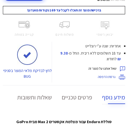
ברכישת מוצר זה תוכלו לקבל עד 169 נקודות מועדון!
יבואן רשמי
משלוח חינם
קנייה בטוחה
אחריות: שנה ע"י רונלייט
עד 18 תשלומים ללא ריבית.
החל מ-
9.38
₪
לחודש.
שאל אותנו על מוצר זה
לחץ
לבדיקת מלאי המוצר בסניפי
BUG
גרסת הדפסה
מידע נוסף
פרטים טכניים
שאלות ותשובות
סוללת Enduro עבור מצלמת אקסטרים Max 2 מבית GoPro