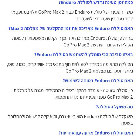
כמה זמן טעינה נדרש לסוללת Enduro?
משך הטעינה של סוללת Enduro עבור GoPro Max 2 תלוי במטען, אך
לרוב נעה בין שעה וחצי לשעתיים.
האם סוללת Enduro מאריכה את זמן ההקלטה של מצלמת Max 2?
בהחלט, סוללת Enduro מאריכה את זמן ההקלטה משמעותית לעומת
הסוללה הסטנדרטית של GoPro Max 2.
באיזו סביבה הכי מומלץ להשתמש בסוללת Enduro?
הסוללה מתאימה במיוחד לפעילויות חוץ בתנאי מזג אוויר קרים, כמו טיפוס,
גלישה וסקי עם מצלמת GoPro Max 2.
האם סוללת Enduro בטוחה לשימוש?
כן, סוללת Enduro עומדת בתקני בטיחות מחמירים ומגנה על מצלמת
GoPro Max 2 מפני טעינת יתר או התחממות.
מה משקל הסוללה?
משקלה של סוללת Enduro הוא כ-40 גרם, והיא קלה לנשיאה ולתחלופה
בשטח.
האם סוללת Enduro מגיעה עם אחריות?