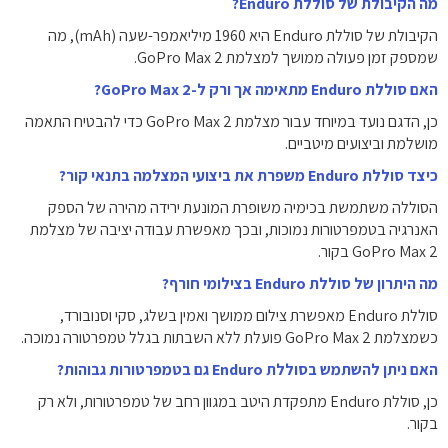
מה הקיבולת של סוללת Enduro?
הקיבולת של סוללת Enduro היא 1960 מיליאמפר-שעה (mAh), מה
שמספק זמן פעולה ממושך למצלמת GoPro Max 2.
האם סוללת Enduro מתאימה אך ורק ל-GoPro Max 2?
כן, הדגם נועד במיוחד עבור מצלמת GoPro Max 2 כדי להבטיח התאמה
מושלמת וביצועים מיטביים.
כיצד סוללת Enduro משפרת את ביצועי המצלמה בתנאי קור?
הסוללה משתמשת בכימיה משופרת המונעת ירידה מהירה של הספק
האנרגיה בטמפרטורות נמוכות, ובכך מאפשרת עבודה יציבה של מצלמת
GoPro Max 2 בקור.
מה היתרון של סוללת Enduro בצילומי חורף?
סוללת Enduro מאפשרת צילום ממושך ואמין בשלג, סקי וסנובורד,
כשמצלמת GoPro Max 2 פועלת ללא השבתות בגלל טמפרטורה נמוכה.
האם ניתן להשתמש בסוללת Enduro גם בטמפרטורות גבוהות?
כן, סוללת Enduro מתפקדת היטב במגוון רחב של טמפרטורות, ולא רק
בקור.