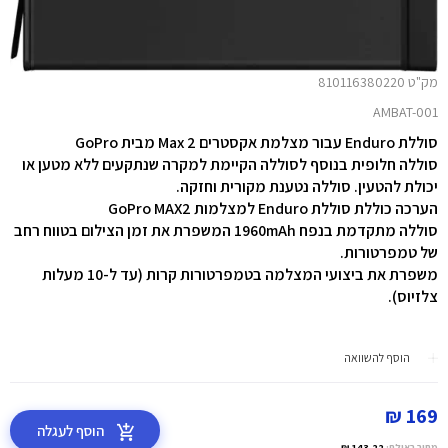
מק"ט 810116380220
AMBAT-001
סוללת Enduro עבור מצלמת אקסטרים Max 2 מבית GoPro
סוללה חלופית בנוסף לסוללה הקיימת למקרה שנתקעים ללא מטען או
יכולת להטעין. סוללה נטענת מקורית וחזקה.
הערכה כוללת סוללת Enduro למצלמות GoPro MAX2
סוללה מתקדמת בנפח 1960mAh המשפרת את זמן הצילום בטווח רחב
של טמפרטורות.
משפרת את ביצועי המצלמה בטמפרטורות קרות (עד ל-10 מעלות
צלזיוס).
הוסף להשוואה
169 ₪
הוסף לעגלה
מחיר באילת:
143.22 ₪