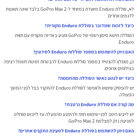
לא, סוללת Enduro מיועדת במיוחד ל-GoPro Max 2 בלבד ואינה תואמת
לדגמים אחרים.
כיצד לזהות שמדובר בסוללת Enduro מקורית?
הסוללה תישא סימון רשמי של GoPro ותגיע באריזה מקורית עם תווית
Enduro.
האם ניתן להשתמש במספר סוללות Enduro לסירוגין?
כן, מומלץ להצטייד במספר סוללות Enduro להבטחת זמינות חשמל רציפה
בצילומים ארוכים.
כיצד יש לנהוג כאשר הסוללה מתחממת?
יש להפסיק שימוש ולאפשר לסוללת Enduro להתקרר בצל לפני המשך
הפעולה.
מה קורה אם סוללת Enduro נרטבת?
יש לייבש היטב לפני שימוש חוזר ולהימנע מהפעלה עד לייבוש מוחלט
למניעת נזק למצלמת GoPro Max 2.
האם ניתן להשתמש בסוללת Enduro לטעינת התקנים אחרים?