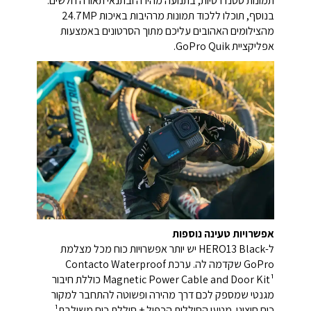
תמונות סטנדרטיות, בתנועה מהירה ובתנאי תאורה חלשים.
בנוסף, תוכלו ללכוד תמונות מרהיבות באיכות 24.7MP
מהצילומים האהובים עליכם מתוך הסרטונים באמצעות
אפליקציית GoPro Quik.
אפשרויות טעינה נוספות
ל-HERO13 Black יש יותר אפשרויות כוח מכל מצלמת
GoPro שקדמה לה. ערכת Contacto Waterproof
Magnetic Power Cable and Door Kit¹ כוללת חיבור
מגנטי שמספק לכם דרך מהירה ופשוטה להתחבר למקור
כוח חיצוני. מטען הסוללות הכפול + סוללת כוח משולבת¹