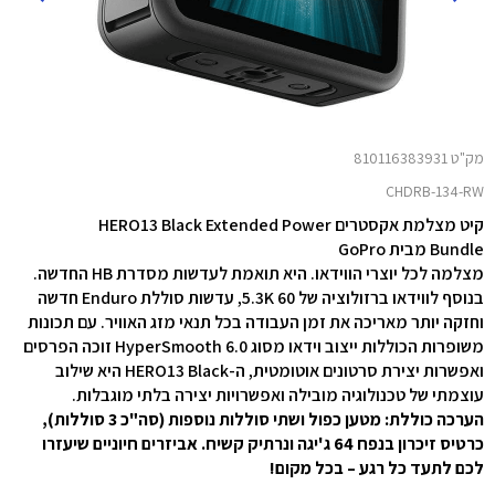
מק"ט 810116383931
CHDRB-134-RW
קיט מצלמת אקסטרים HERO13 Black Extended Power
Bundle מבית GoPro
מצלמה לכל יוצרי הווידאו. היא תואמת לעדשות מסדרת HB החדשה.
בנוסף לווידאו ברזולוציה של 5.3K 60, עדשות סוללת Enduro חדשה
וחזקה יותר מאריכה את זמן העבודה בכל תנאי מזג האוויר. עם תכונות
משופרות הכוללות ייצוב וידאו מסוג HyperSmooth 6.0 זוכה הפרסים
ואפשרות יצירת סרטונים אוטומטית, ה-HERO13 Black היא שילוב
עוצמתי של טכנולוגיה מובילה ואפשרויות יצירה בלתי מוגבלות.
הערכה כוללת: מטען כפול ושתי סוללות נוספות (סה"כ 3 סוללות),
כרטיס זיכרון בנפח 64 ג'יגה ונרתיק קשיח. אביזרים חיוניים שיעזרו
לכם לתעד כל רגע – בכל מקום!