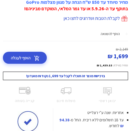
מחיר מיוחד עד 850 ש"ח הנחה על מגוון מצלמות GoPro
בתוקף עד ה-5.9.26 או עד גמר המלאי, המוקדם מביניהם!
לקבלת הטבות ושדרוגים לחצו כאן
הוסף להשוואה
2,149 ₪
1,699 ₪
הוסף לעגלה
מחיר באילת:
1,439.83 ₪
ברכישת מוצר זה תוכלו לקבל עד 1,699 נקודות מועדון!
יבואן רשמי
משלוח חינם
קנייה בטוחה
אחריות: שנה ע"י רונלייט
עד 18 תשלומים ללא ריבית.
החל מ-
94.38
₪
לחודש.