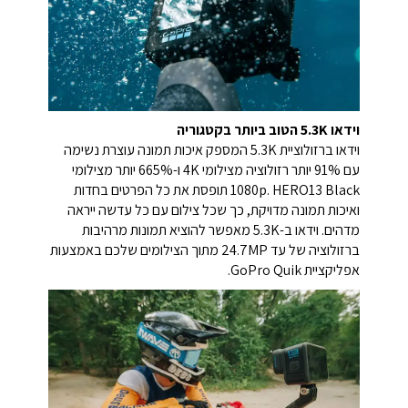
וידאו 5.3K הטוב ביותר בקטגוריה
וידאו ברזולוציית 5.3K המספק איכות תמונה עוצרת נשימה
עם 91% יותר רזולוציה מצילומי 4K ו-665% יותר מצילומי
1080p. HERO13 Black תופסת את כל הפרטים בחדות
ואיכות תמונה מדויקת, כך שכל צילום עם כל עדשה ייראה
מדהים. וידאו ב-5.3K מאפשר להוציא תמונות מרהיבות
ברזולוציה של עד 24.7MP מתוך הצילומים שלכם באמצעות
אפליקציית GoPro Quik.