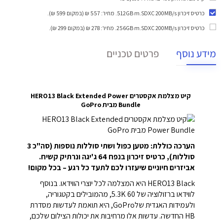
כרטיס זיכרון 512GB m.SDXC 200MB/s
. מחיר: 557 ₪ (במקום 599 ₪).
כרטיס זיכרון 256GB m.SDXC 200MB/s
. מחיר: 278 ₪ (במקום 299 ₪).
מידע נוסף
פרטים טכניים
קיט מצלמת אקסטרים HERO13 Black Extended Power
Bundle מבית GoPro
הערכה כוללת: מטען כפול ושתי סוללות נוספות (סה"כ 3
סוללות), כרטיס זיכרון בנפח 64 ג'יגה ונרתיק קשיח.
אביזרים חיוניים שיעזרו לכם לתעד כל רגע – בכל מקום!
HERO13 Black היא המצלמה לכל יוצרי הווידאו. בנוסף
לווידאו ברזולוציה של 5.3K 60, מהמובילים בקטגוריה,
ולעמידות האגדית שלGoPro, היא תואמת לעדשות מסדרת
HB החדשה. עדשות אלו מרחיבות את יכולות הצילום שלכם,