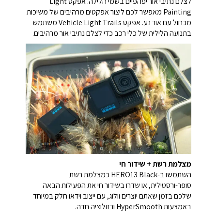
לצלם נתיבי אור יפהפיים בשמי הלילה. אפקט Light
Painting מאפשר לכם ליצור אפקטים מרהיבים של משיכות
מכחול עם אור נע. אפקט Vehicle Light Trails משתמש
בתנועה הלילית של כלי רכב כדי לצלם נתיבי אור מרהיבים.
מצלמת רשת + שידור חי
השתמשו ב-HERO13 Black כמצלמת רשת
סופר-ורסטילית, או שדרו בשידור חי את הפעילות הבאה
שלכם בזמן שאתם יוצרים וולוג, עם ייצוב וידאו חלק במיוחד
באמצעות HyperSmooth ורזולוציה חדה.