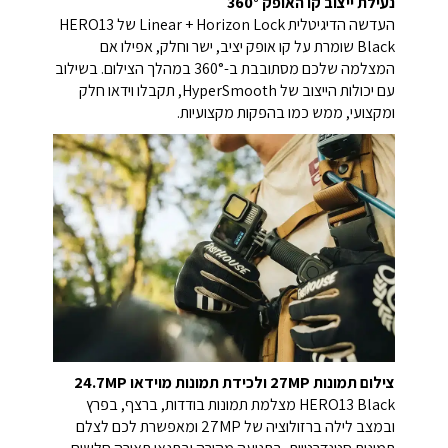
נעילת ייצוב קו האופק 360°
העדשה הדיגיטלית Linear + Horizon Lock של HERO13
Black שומרת על קו אופק יציב, ישר וחלק, אפילו אם
המצלמה שלכם מסתובבת ב-360° במהלך הצילום. בשילוב
עם יכולות הייצוב של HyperSmooth, תקבלו וידאו חלק
ומקצועי, ממש כמו בהפקות מקצועיות.
צילום תמונות 27MP ולכידת תמונות מוידאו 24.7MP
HERO13 Black מצלמת תמונות בודדות, ברצף, בפרץ
ובמצב לילה ברזולוציה של 27MP ומאפשרת לכם לצלם