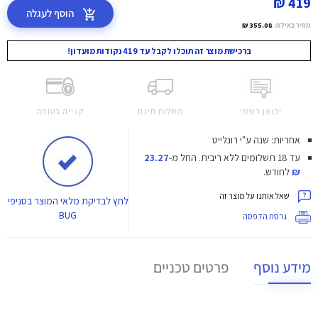
419 ₪
הוסף לעגלה
מחיר באילת:
355.08 ₪
ברכישת מוצר זה תוכלו לקבל עד 419 נקודות מועדון!
יבואן רשמי
משלוח חינם
קנייה בטוחה
אחריות: שנה ע"י רונלייט
עד 18 תשלומים ללא ריבית.
החל מ-
23.27
₪
לחודש.
שאל אותנו על מוצר זה
לחץ
לבדיקת מלאי המוצר בסניפי
BUG
גרסת הדפסה
מידע נוסף
פרטים טכניים