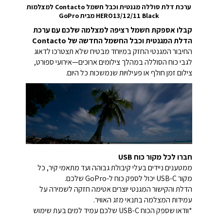
ערכת דלת סוללה מגנטית וכבל חשמל Contacto למצלמות
HERO13/12/11 Black מבית GoPro
קבלו אספקת חשמל רציפה למצלמה שלכם עם ערכת
הדלת המגנטית וכבל החשמל החדשה של Contacto
החיבור המגנטי החזק במיוחד מבטיח שלא תצטרכו לדאוג
לגבי כוח הסוללה במהלך צילומים ארוכים—אירועי ספורט,
צילום זמן חולף או פעילויות שנמשכות כל היום.
חברו לכל מקור כוח USB
ממטענים ניידים בעלי קיבולת גבוהה ועד מתאמי קיר, כל
מקור USB-C יכול לספק כוח ל-GoPro שלכם.
הדלת והקישור המגנטי יוצרים אטימה חזקה לשמירה על
עמידות המצלמה בתנאי מזג האוויר.
*וודאו שספק הכוח USB-C שלכם עמיד למים בעת שימוש