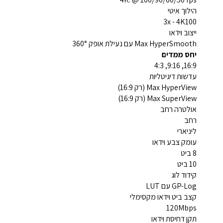
הילוך איטי
3x - 4K100
ייצוב וידאו
Max HyperSmooth עם נעילת אופק 360°
יחס ממדים
16:9, 9:16, 4:3
עדשות דיגיטליות
Max HyperView (רק 16:9)
Max SuperView (רק 16:9)
אולטרה רחב
רחב
ליניארי
עומק צבע וידאו
8 ביט
10 ביט
קידוד לוג
GP-Log עם LUT
קצב ביט וידאו מקסימלי
120Mbps
תקן דחיסת וידאו