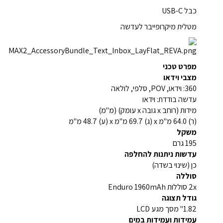
כבל USB-C
מטלית מיקרופייבר לעדשה
מפרט טכני
מצבי וידאו
360: וידאו, POV, סלפי, לולאה
עדשה בודדת: וידאו
מידות (רוחב x גובה x עומק) (מ"מ)
(ר) 64.0 מ"מ x (ג) 69.7 מ"מ x (ע) 48.7 מ"מ
משקל
195 גרם
עדשות ניתנות להחלפה
כן (שינוי בשדה)
סוללה
2x סוללות Enduro 1960mAh
גודל תצוגה
1.82" מסך מגע LCD
עמידות ועמידות במים