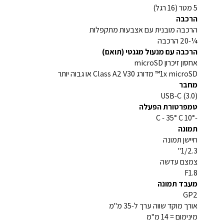
5 מטר (16 רגל)
הרכבה
הרכבה מובנית עם אצבעות מתקפלות
¼-20 הרכבה
הרכבה עם מנעול מגנטי (תואם)
אחסון זיכרון microSD
1x microSD™ מדורג Class A2 V30 או גבוה יותר
מחבר
USB-C (3.0)
טמפרטורת הפעלה
-10° C - 35° C
תמונה
חיישן תמונה
1/2.3"
צמצם עדשה
F1.8
מעבד תמונה
GP2
אורך מוקד שווה ערך ל-35 מ"מ
מינימום = 14 מ"מ