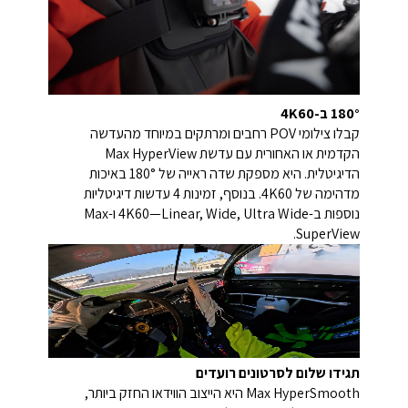
180° ב-4K60
קבלו צילומי POV רחבים ומרתקים במיוחד מהעדשה
הקדמית או האחורית עם עדשת Max HyperView
הדיגיטלית. היא מספקת שדה ראייה של 180° באיכות
מדהימה של 4K60. בנוסף, זמינות 4 עדשות דיגיטליות
נוספות ב-4K60—Linear, Wide, Ultra Wide ו-Max
SuperView.
תגידו שלום לסרטונים רועדים
Max HyperSmooth היא הייצוב הווידאו החזק ביותר,