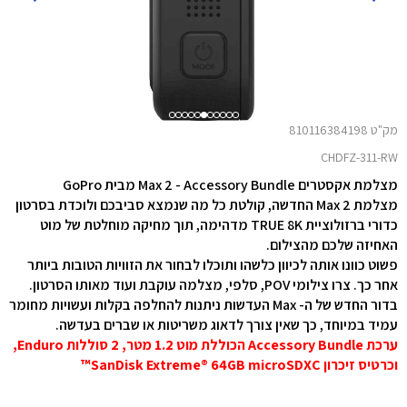
מק"ט 810116384198
CHDFZ-311-RW
מצלמת אקסטרים Max 2 - Accessory Bundle
מבית GoPro
מצלמת Max 2 החדשה, קולטת כל מה שנמצא סביבכם ולוכדת בסרטון
כדורי ברזולוציית TRUE 8K מדהימה, תוך מחיקה מוחלטת של מוט
האחיזה שלכם מהצילום.
פשוט כוונו אותה לכיוון כלשהו ותוכלו לבחור את הזוויות הטובות ביותר
אחר כך. צרו צילומי POV, סלפי, מצלמה עוקבת ועוד מאותו הסרטון.
בדור החדש של ה- Max העדשות ניתנות להחלפה בקלות ועשויות מחומר
עמיד במיוחד, כך שאין צורך לדאוג משריטות או שברים בעדשה.
ערכת Accessory Bundle הכוללת מוט 1.2 מטר, 2 סוללות Enduro,
וכרטיס זיכרון
SanDisk Extreme® 64GB microSDXC™