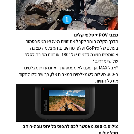
מצבי POV + סלפי קלים
הדרך הקלה ביותר לקבל את זוויות ה-POV המפורסמות
בעולם של GoPro וסלפי מרהיבים. המצלמה מציגה
אוטומטית תצוגה קדמית של 180°, או זווית הפוכה לסלפי
שלישי מרהיב.*
*אבל MAX אף פעם לא מפספסת—אתם עדיין מצלמים
ב-360 מעלות כשמצלמים במצבים אלו, כך שתוכלו לחקור
את כל הזוויות.
צילום ב-360 מאפשר לכם לתפוס כל יחס גובה-רוחב
מכל צילום.