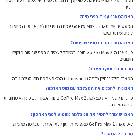
המארז של GoPro Max 2 עשוי קצף דחוס ומעטפת פוליאסטר בעובי 600
דנייר.
האם המארז עמיד בפני מים?
המעטפת של מארז GoPro Max 2 עמידה בפני נוזלים, אך אינה מיועדת
לשימוש תת-מימי.
האם המארז מגן גם מפני שריטות?
כן, מארז ה-GoPro Max 2 תוכנן במיוחד לעמידות בפני שריטות ונזקים
חיצוניים.
מה סוג הנרתיק במארז?
המארז כולל נרתיק צדפה (Clamshell) המאפשר פתיחה וסגירה נוחה.
האם ניתן להכניס את המצלמה עם מוט הארכה?
כן, ניתן לשמור את מצלמת GoPro Max 2 בתוך המארז גם כשהיא מחוברת
למוט הארכה.
האם יש צורך להסיר את המצלמה מהמוט לפני האחסון?
לא, מארז GoPro Max 2 מאפשר אחסון ללא הסרת המצלמה מהמוט.
מה גודל המארז?