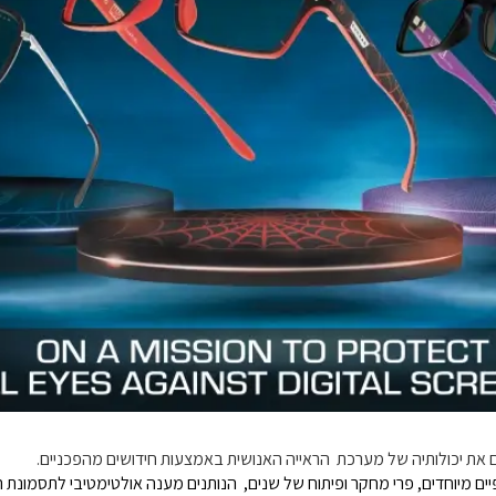
את יכולותיה של מערכת הראייה האנושית באמצעות חידושים מהפכניים.
 מיוחדים, פרי מחקר ופיתוח של שנים, הנותנים מענה אולטימטיבי לתסמונת