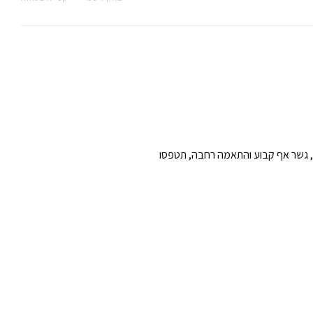
Enigma Spiderman M. מצוידים במסגרת ניילון איכותי, גשר אף קבוע והתאמה רחבה, תטפסו