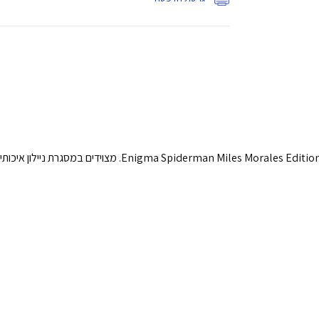
שחררו את גיבור העל הפנימי שלכם עם מהדורת ה-iles Morales Edition