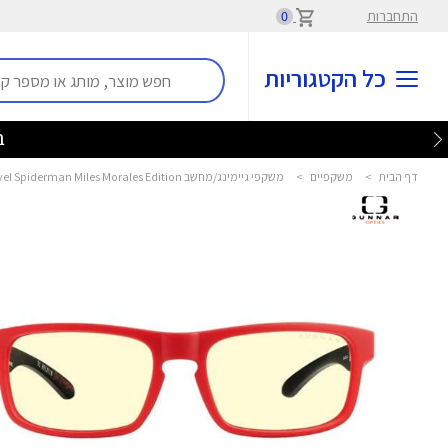
התחברות
0
כל הקטגוריות
בלע
דף הבית
>
משקפיים
>
משקפי גיימינג/מחשב Enigma Marvel Spiderman Miles Morales Edition גונאר - Gunnar