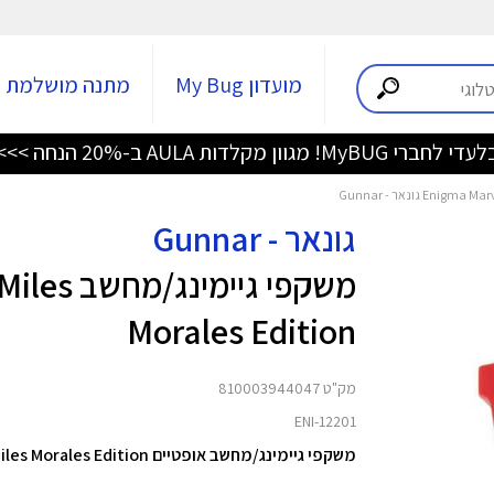
מועדון My Bug
מתנה מושלמת
די לחברי MyBUG! מגוון מקלדות AULA ב-20% הנחה >>>
גונאר - Gunnar
משקפי גי
Morales Edition
מק"ט 810003944047
ENI-12201
משקפי גיימינג/מחשב אופטיים Enigma Spiderman Miles Morales Edition מבית Gunnar.