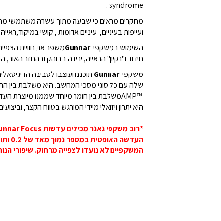
.
syndrome
מחקרים מראים כי שבעה מתוך עשרה משתמשי מחשב סו
ועייפות בעיניים, עיניים אדומות , קושי במיקוד,ראי
השימוש במשקפי
Gunnar
משפר את חוויית הצפייה
חידוד ו"נקיון" הראייה, ירידה בבוהק ובהחזר האור, הפחתת עייפות ה
משקפי
Gunnar
תוכננו ועוצבו לסביבה הדיגיטאלית
שלה עם כל סוגי מסכי המחשב. היא משלבת בין התכו
AMP™
משלבת בין חומר מיוחד שממנו מיוצרת העדש
היא יתרון ויזואלי מיידי המורגש בטווח הקצר, וביצ
*רוב משקפי גאנר מכילים עדשות Gunnar Focus.
העדשה האופטית במספר נמוך מאד של 0.2 ותוכננה במיוחד עבור אלה שיש להם ראייה רגילה ושצופים במסכים דיגיטליים.
המשקפיים לא נועדו לצפייה מרחוק. שיפורי הנוחות צפייה עם גוון העדשה