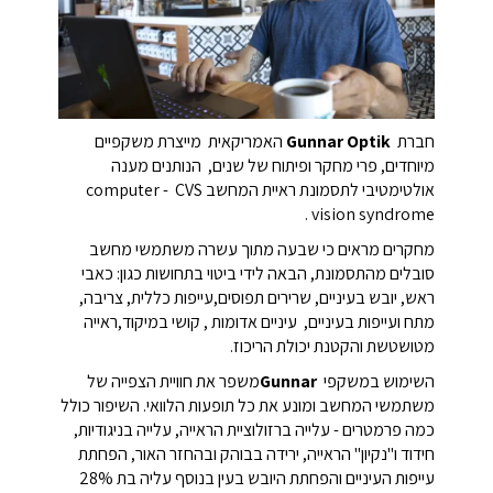
חברת
Gunnar Optik
האמריקאית מייצרת משקפיים
מיוחדים, פרי מחקר ופיתוח של שנים, הנותנים מענה
אולטימטיבי לתסמונת ראיית המחשב
CVS
-
computer
.
vision syndrome
מחקרים מראים כי שבעה מתוך עשרה משתמשי מחשב
סובלים מהתסמונת, הבאה לידי ביטוי בתחושות כגון: כאבי
ראש, יובש בעיניים, שרירים תפוסים,עייפות כללית, צריבה,
מתח ועייפות בעיניים, עיניים אדומות , קושי במיקוד,ראייה
מטושטשת והקטנת יכולת הריכוז
.
השימוש במשקפי
Gunnar
משפר את חוויית הצפייה של
משתמשי המחשב ומונע את כל תופעות הלוואי. השיפור כולל
כמה פרמטרים - עלייה ברזולוציית הראייה, עלייה בניגודיות,
חידוד ו"נקיון" הראייה, ירידה בבוהק ובהחזר האור, הפחתת
עייפות העיניים והפחתת היובש בעין בנוסף עליה בת 28%