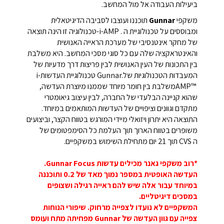
ביעילות העבודה אל מול המחשב
.
משקפי
Gunnar
תוכננו ועוצבו לסביבה הדיגיטאלית
ומבוססים על טכנולוגיית ה
-i-AMP .
טכנולוגיה זו הינה תוצאה
של מחקר אינטנסיבי של מערכת הראייה האנושית
והאינטראקציה שלה עם כל סוגי מסכי המחשב. היא משלבת
בין התכונות של העין האנושית לבין פריצות דרך מדעיות של
המעבדות הטכנולוגיות של
Gunnar.
טכנולוגיית העדשות
i-
AMP™
משלבת בין חומר מיוחד שממנו מיוצרת העדשה,
שהוא קניינה הבלעדי של החברה, לבין עיצוב גיאומטרי
מתקדם וגוונים וציפויים של העדשות המותאמים במיוחד.
התוצאה היא יתרון ויזואלי מיידי המורגש בטווח הקצר, וביצועים
משופרים בטווח הארוך תוך העלמת כל הסימפטומים של
ה
CVS
תוך 21 יום מתחילת השימוש במשקפיים.
*רוב משקפי גאנר מכילים עדשות Gunnar Focus.
העדשה האופטית במספר נמוך מאד של 0.2 ותוכננה
במיוחד עבור אלה שיש להם ראייה רגילה ושצופים
במסכים דיגיטליים.
המשקפיים לא נועדו לצפייה מרחוק. שיפורי הנוחות
צפייה עם גוון העדשה של Gunnar מפחיתה מתח ועומס