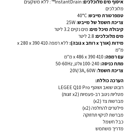
איסוף מים מלוכלכים:
InstantDrain™ : ללא משקעים
מלוכלכים
טמפרטורת מייבש:
40°C
צריכת חשמל של מייבש:
25W
קיבולת מיכל מים:
מים נקיים 3.2 ליטר
מים מלוכלכים:
2.8 ליטר
מידות (אורך x רוחב x גובה):
ללא רמפה 410 x 280 x 390
מ"מ
עם רמפה:
410 x 486 x 390 מ"מ
מתח כניסה:
100-240 וולט, 50-60Hz
צריכת חשמל:
20V/3A, 60W
הערכה כוללת:
רובוט שואב ושוטף LEGEE Q10 Pro
מטליות ניגוב רב-פעמיות (x2 זוגות)
מברשות צד (x2)
פילטרים להחלפה (x2)
מברשת לניקוי תחזוקה
כבל חשמל
מדריך משתמש