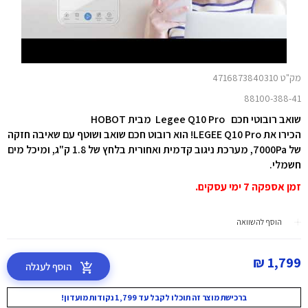
מק"ט 4716873840310
88100-388-41
שואב רובוטי חכם Legee Q10 Pro מבית HOBOT
הכירו את LEGEE Q10 Pro! הוא רובוט חכם שואב ושוטף עם שאיבה חזקה
של 7000Pa, מערכת ניגוב קדמית ואחורית בלחץ של 1.8 ק"ג, ומיכל מים
חשמלי.
זמן אספקה 7 ימי עסקים.
הוסף להשוואה
1,799 ₪
הוסף לעגלה
ברכישת מוצר זה תוכלו לקבל עד 1,799 נקודות מועדון!