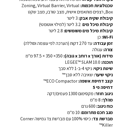
טכנולוגיות חכמות:
Zoning, Virtual Barrier, Virtual
Box, רצפים מותאמים אישית, מצב טורבו, מצב שקט
קיבולת שקית אבק:
3 ליטר
קיבולת מיכל מים
: 3.2 ליטר (למילוי אוטומטי)
קיבולת מיכל מים משומשים:
2.8 ליטר
Wi-Fi:
כן
זמן עבודה:
עד 270 דקות (הערכה לפי עוצמה וסוללה)
צורה:
עגולה
מידות (אורך x רוחב x גובה):
350× 350 × 97.5 מ"מ
תוכנה:
LEGEE™ SLAM 10.0
שיטת ניקוי:
ניקוי 4-ב-1 ללא סבך
ניקוי שיער:
שאיבה ללא סבך™
קצב דחיסת אשפה:
ECO Compactor™
דחיסה פי 5
ניגוב חוזר:
מקסימום 1300 פעמים/דקה
מהלך:
8 מ"מ
כוח ניגוב:
600 גרם
מגב חכם מתרומם:
10 מ"מ
מברשת צד:
כיסוי 100% עם מברשת צד גמישה Corner
Killer™