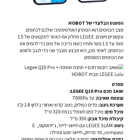
הפטנט הבלעדי של HOBOT
מצב הכתמים הוא הפתרון האולטימטיבי שלכם לכתמים
עקשניים וישנים. LEGEE תחלק את האזור למקטעים של 1.5
מטר על 1.5 מטר ותתיז כמות נדיבה של מים כדי להמיס את
הכתמים. לאחר מכן, היא תבצע מעבר שני כדי לנגב ולספוג
את הכתמים המומסים.
מפרט
שואב חכם LEGEE Q10 Pro:
עוצמת שאיבה
: עד 7000Pa
מערכת ניגוב:
פדים כפולים, ניגוב קדמי ואחורי בלחץ 1.8 ק"ג
מיכל מים:
מיכל מים חשמלי בנפח 320 מ"ל
קיבולת מיכל אבק:
350 מ"ל
ניווט:
LEGEE SLAM עם חיישני לייזר, ג'יירוסקופ, E-
compass, מד מרחק, חיישני מגע ונפילה
בקרת אפליקציה:
תמיכה מלאה בעברית ובשפות נוספות