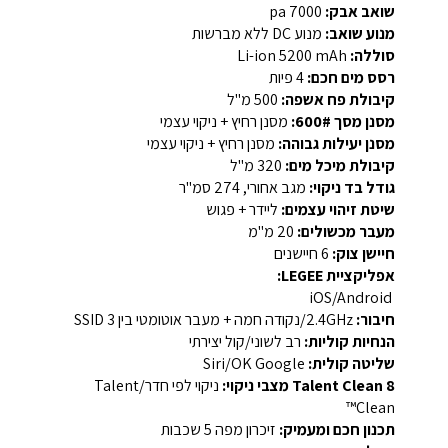
שואב אבק:
7000 pa
מנוע שואב:
מנוע DC ללא מברשות
סוללה:
Li-ion 5200 mAh
רסס מים חכם:
4 פיות
קיבולת פח אשפה:
500 מ"ל
מסנן מסך 600#:
מסנן רחיץ + ניקוי עצמי
מסנן יעילות גבוהה:
מסנן רחיץ + ניקוי עצמי
קיבולת מיכל מים:
320 מ"ל
גודל בד ניקוי:
מגב אחורי, 274 סמ"ר
שיטת זיהוי עצמים:
ליידר + פגוש
מעבר מכשולים:
20 מ"מ
חיישן צוק:
6 חיישנים
אפליקציית LEGEE:
iOS/Android
חיבור:
2.4GHz/נקודה חמה + מעבר אוטומטי בין 3 SSID
הנחיות קוליות:
רב לשוני/קול יצירתי
שליטה קולית:
Siri/OK Google
Talent Clean 8 מצבי ניקוי:
ניקוי לפי חדר/Talent
Clean™
תכנון חכם ומעמיק:
זיכרון מפה 5 שכבות