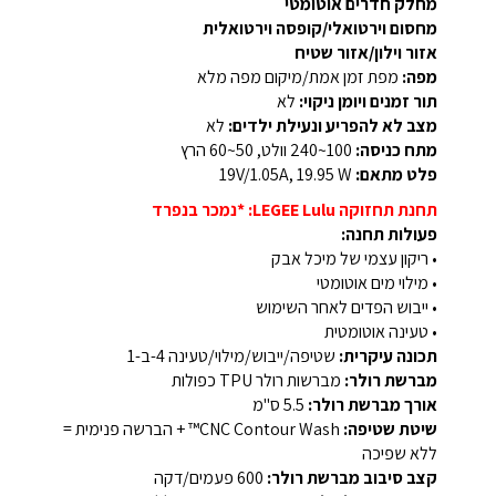
מחלק חדרים אוטומטי
מחסום וירטואלי/קופסה וירטואלית
אזור וילון/אזור שטיח
מפה:
מפת זמן אמת/מיקום מפה מלא
תור זמנים ויומן ניקוי:
לא
מצב לא להפריע ונעילת ילדים:
לא
מתח כניסה:
100~240 וולט, 50~60 הרץ
פלט מתאם:
19V/1.05A, 19.95 W
תחנת תחזוקה LEGEE Lulu: *נמכר בנפרד
פעולות תחנה:
• ריקון עצמי של מיכל אבק
• מילוי מים אוטומטי
• ייבוש הפדים לאחר השימוש
• טעינה אוטומטית
תכונה עיקרית:
שטיפה/ייבוש/מילוי/טעינה 4-ב-1
מברשת רולר:
מברשות רולר TPU כפולות
אורך מברשת רולר:
5.5 ס"מ
שיטת שטיפה:
CNC Contour Wash™ + הברשה פנימית =
ללא שפיכה
קצב סיבוב מברשת רולר:
600 פעמים/דקה