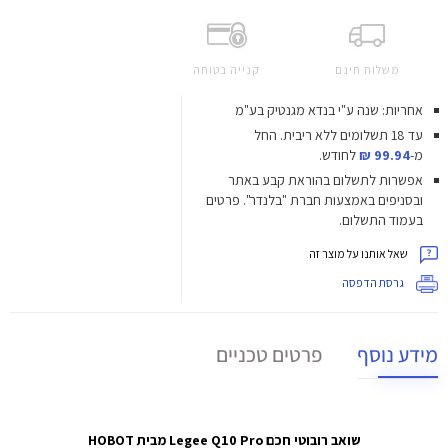
משלוח חינם
קנייה בטוחה
אחריות: שנה ע"י בנדא מגנטיק בע"מ
עד 18 תשלומים ללא ריבית.
החל
מ-
99.94 ₪
לחודש.
אפשרות לתשלום בהוראת קבע באתר
ובסניפים באמצעות חברת "בלנדר". פרטים
בעמוד התשלום.
שאל אותנו על מוצר זה
גרסת הדפסה
מידע נוסף
פרטים טכניים
שואב רובוטי חכם Legee Q10 Pro מבית HOBOT