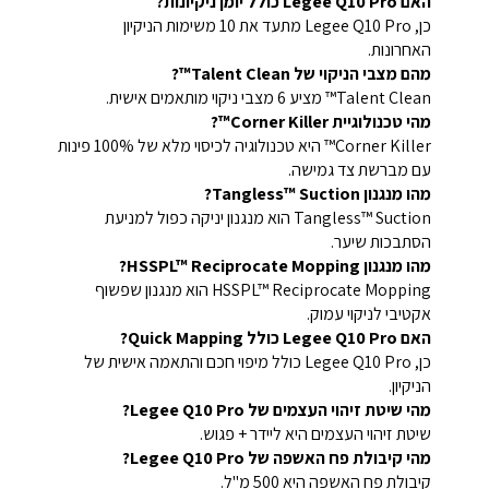
האם Legee Q10 Pro כולל יומן ניקיונות?
כן, Legee Q10 Pro מתעד את 10 משימות הניקיון
האחרונות.
מהם מצבי הניקוי של Talent Clean™?
Talent Clean™ מציע 6 מצבי ניקוי מותאמים אישית.
מהי טכנולוגיית Corner Killer™?
Corner Killer™ היא טכנולוגיה לכיסוי מלא של 100% פינות
עם מברשת צד גמישה.
מהו מנגנון Tangless™ Suction?
Tangless™ Suction הוא מנגנון יניקה כפול למניעת
הסתבכות שיער.
מהו מנגנון HSSPL™ Reciprocate Mopping?
HSSPL™ Reciprocate Mopping הוא מנגנון שפשוף
אקטיבי לניקוי עמוק.
האם Legee Q10 Pro כולל Quick Mapping?
כן, Legee Q10 Pro כולל מיפוי חכם והתאמה אישית של
הניקיון.
מהי שיטת זיהוי העצמים של Legee Q10 Pro?
שיטת זיהוי העצמים היא ליידר + פגוש.
מהי קיבולת פח האשפה של Legee Q10 Pro?
קיבולת פח האשפה היא 500 מ"ל.