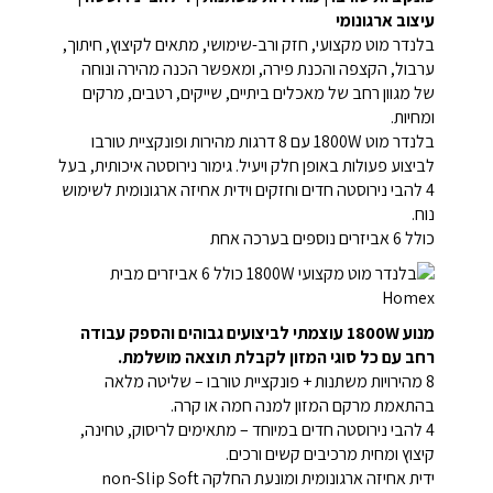
עיצוב ארגונומי
בלנדר מוט מקצועי, חזק ורב-שימושי, מתאים לקיצוץ, חיתוך,
ערבול, הקצפה והכנת פירה, ומאפשר הכנה מהירה ונוחה
של מגוון רחב של מאכלים ביתיים, שייקים, רטבים, מרקים
ומחיות.
בלנדר מוט 1800W עם 8 דרגות מהירות ופונקציית טורבו
לביצוע פעולות באופן חלק ויעיל. גימור נירוסטה איכותית, בעל
4 להבי נירוסטה חדים וחזקים וידית אחיזה ארגונומית לשימוש
נוח.
כולל 6 אביזרים נוספים בערכה אחת
מנוע 1800W עוצמתי לביצועים גבוהים והספק עבודה
רחב עם כל סוגי המזון לקבלת תוצאה מושלמת.
8 מהירויות משתנות + פונקציית טורבו – שליטה מלאה
בהתאמת מרקם המזון למנה חמה או קרה.
4 להבי נירוסטה חדים במיוחד – מתאימים לריסוק, טחינה,
קיצוץ ומחית מרכיבים קשים ורכים.
ידית אחיזה ארגונומית ומונעת החלקה non-Slip Soft