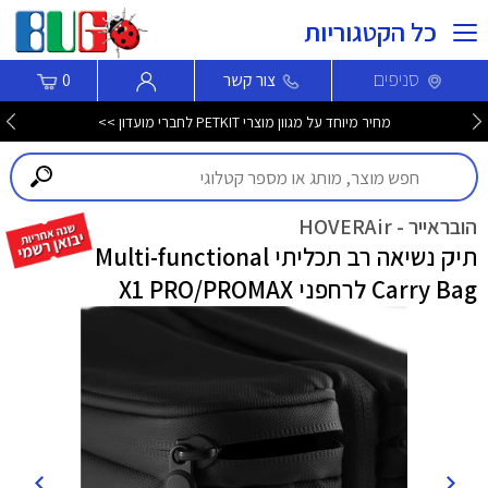
כל הקטגוריות
סניפים
צור קשר
0
מחיר מיוחד על מגוון מוצרי PETKIT לחברי מועדון >>
הובראייר - HOVERAir
תיק נשיאה רב תכליתי Multi-functional
Carry Bag לרחפני X1 PRO/PROMAX