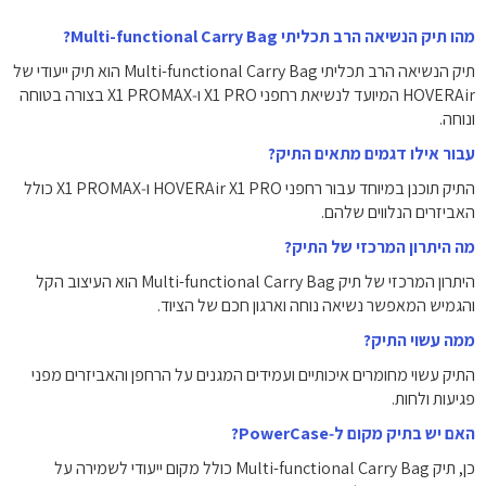
מהו תיק הנשיאה הרב תכליתי Multi-functional Carry Bag?
תיק הנשיאה הרב תכליתי Multi-functional Carry Bag הוא תיק ייעודי של
HOVERAir המיועד לנשיאת רחפני X1 PRO ו‑X1 PROMAX בצורה בטוחה
ונוחה.
עבור אילו דגמים מתאים התיק?
התיק תוכנן במיוחד עבור רחפני HOVERAir X1 PRO ו‑X1 PROMAX כולל
האביזרים הנלווים שלהם.
מה היתרון המרכזי של התיק?
היתרון המרכזי של תיק Multi-functional Carry Bag הוא העיצוב הקל
והגמיש המאפשר נשיאה נוחה וארגון חכם של הציוד.
ממה עשוי התיק?
התיק עשוי מחומרים איכותיים ועמידים המגנים על הרחפן והאביזרים מפני
פגיעות ולחות.
האם יש בתיק מקום ל‑PowerCase?
כן, תיק Multi-functional Carry Bag כולל מקום ייעודי לשמירה על