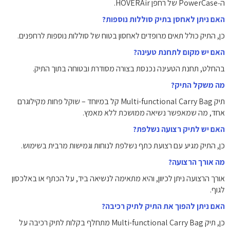
ה‑PowerCase של רחפן HOVERAir.
האם ניתן לאחסן בתיק סוללות נוספות?
כן, התיק כולל תאים מרופדים לאחסון בטוח של סוללות נוספות לרחפנים.
האם יש מקום לתחנת טעינה?
בהחלט, תחנת הטעינה נכנסת בצורה מסודרת ובטוחה בתוך התיק.
מה משקל התיק?
תיק Multi-functional Carry Bag קל במיוחד – שוקל פחות מקילוגרם
אחד, מה שמאפשר נשיאה ממושכת ללא מאמץ.
האם יש לתיק רצועה נשלפת?
כן, התיק מגיע עם רצועת כתף נשלפת לנוחות וגמישות מרבית בשימוש.
מה אורך הרצועה?
אורך הרצועה ניתן לכיוון, והיא מתאימה לנשיאה ביד, על הכתף או באלכסון
לגוף.
האם ניתן להפוך את התיק לתיק רכיבה?
כן, תיק Multi-functional Carry Bag מתחלף בקלות לתיק רכיבה על