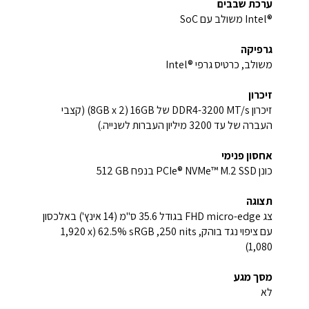
ערכת שבבים
Intel®‎ משולב עם SoC
גרפיקה
משולב, כרטיס גרפי Intel®‎
זיכרון
זיכרון DDR4-3200 MT/s של 16GB ‏(2 ‏x ‏8GB) (קצבי
העברה של עד ‎3200 מיליון העברות לשנייה.)
אחסון פנימי
כונן PCIe® NVMe™ M.2 SSD בנפח ‎512 GB
תצוגה
צג FHD micro-edge בגודל 35.6 ס"מ (14 אינץ') באלכסון
עם ציפוי נגד בוהק, ‎250 nits‏, ‎‎62.5% sRGB‏‏ (‎1,920 x
1,080)
מסך מגע
לא