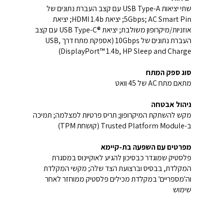
שתי יציאות USB Type-A עם קצב העברת נתונים של
5Gbps; AC Smart Pin; יציאת HDMI 1.4b; יציאת
אוזניות/מיקרופון משולבת; יציאת USB Type-C®‎ עם קצב
העברת נתונים של 10Gbps (אספקת מתח דרך USB,
DisplayPort™ 1.4b, HP Sleep and Charge)
סוג ספק המתח
מתאם מתח AC של 45 וואט
ניהול אבטחה
מקש להשתקת המיקרופון; תריס פרטיות למצלמה; תמיכה
ב-Trusted Platform Module (קושחת TPM)‎
מפרטים עם השפעה בת-קיימא
פלסטיק שמוגדר כבסיכון להגיע לאוקיינוס במסגרת
המקלדת, בבסיס וברצועת הצד שלה; מקשי המקלדת
וה'מספריים' במקלדת מכילים פלסטיק ממוחזר לאחר
שימוש