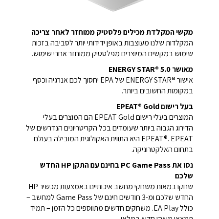
מקשי המקלדת מכילים פלסטיק ממוחזר לאחר צריכה
המקלדות שלנו מעוצבות באופן ידידותי יותר לסביבה בזכות
שימוש במקשים המיוצרים מפלסטיק ממוחזר אחרי שימוש.
מאושר ENERGY STAR‎®‎ 5.0‎‏
אישור ENERGY STAR®‎ של EPA יחסוך לכם אנרגיה וכסף
במקומות החשובים ביותר.
בעל רישום EPEAT® Gold
המוצרים בעלי רישום EPEAT Gold הם המוצרים בעלי
הדירוג הגבוה ביותר שעומדים בכל הקריטריונים הנדרשים של
EPEAT®‎. EPEAT היא התווית האקולוגית המובילה בעולם
בתחום האלקטרוניקה.
נסו את PC Game Pass בחינם עם התקן HP החדש
שלכם
שחקו במאות משחקי מחשב איכותיים באמצעות מכשיר HP
החדש שלכם ומ-3 חודשים חינם של Game Pass למחשב –
כולל EA Play. משחקים חדשים מתווספים כל הזמן – תמיד
תמצאו משהו חדש במלאי.