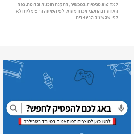
למחיצות פנימיות במכשיר, התקנת תוכנות וכדומה. נפח
האחסון בהתקני זיכרון מסומן לפי השיטה הדצימלית ולא
לפי שהשיטה הבינארית.