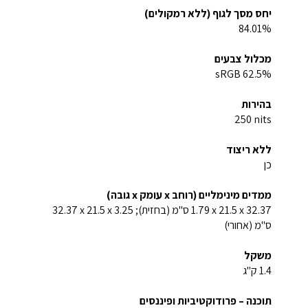
יחס מסך לגוף (ללא רמקולים)
84.01%
מכלול צבעים
62.5% sRGB
בהירות
250‎ nits
ללא ריצוד
כן
ממדים מינימליים (רוחב x עומק x גובה)
ס"מ (אחורי)
משקל
1.4‏ ק"ג
תוכנה – פרודוקטיביות ופיננסים