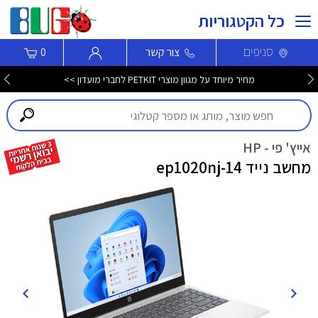
כל הקטגוריות
סניפים
צור קשר
0
מחיר מיוחד על מגוון מוצרי PETKIT לחברי מועדון >>
אייץ' פי - HP
מחשב נייד 14-ep1020nj