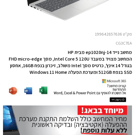
מק"ט 199642857636
CG3C7EA
מחשב נייד 14-ep1020nj מבית HP
המחשב מצויד במעבד Intel Core 5 120U,
מסך FHD micro-edge
בגודל 14 אינץ', כרטיס מסך Intel
משולב,
זיכרון בנפח 16GB,
אחסון
SSD בנפח 512GB
ומערכת הפעלה Windows 11 Home