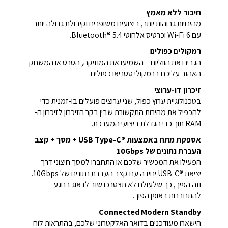
חיבור ללא מאמץ
מהירויות גבוהות יותר, ביצועים משופרים וקיבולת גדולה יותר
עם Wi-Fi 6 וכרטיס אלחוטי Bluetooth® 5.4.
רמקולים כפולים
הגבירו את הווליום – השמיעו את המוזיקה, הסרט או המשחק
האהוב עליכם ברמקולי סטריאו כפולים.
זיכרון דו-ערוצי
בטכנולוגיית ערוץ כפול, שני ערוצים פועלים בו-זמנית כדי
להכפיל את מהירות התקשורת שבין בקר הזיכרון לזיכרון ה-
RAM תוך כדי הגדלת ביצועי המערכת.
אספקת מתח באמצעות USB Type-C®‎ + מסך + קצב
העברת נתונים של 10Gbps
הפעילו את המכשיר שלכם או התחברו למסך חיצוני דרך
יציאת USB-C®‎ יחידה עם קצב העברת נתונים של 10Gbps.
וזה הפיך, כך שלעולם לא תצטרכו שוב לדאוג בנוגע
להתחברות באופן הפוך.
Connected Modern Standby
הישארו מעודכנים בדואר האלקטרוני שלכם, בהתראות לוח