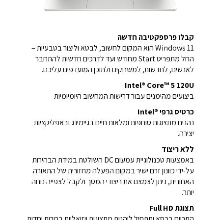
קבלו פרספקטיבה חדשה
Windows 11 הוא המקום לחשוב, לבטא וליצור בטבעיות –
החל מתפריט Start מחודש ועד לדרכים חדשות להתחבר
לאנשים, לחדשות, למשחקים ולתוכן המועדפים עליכם.
Intel® Core™ 5 120U
ביצועים מהימנים עבור דרישות המחשוב היומיומיות
כרטיס גרפי Intel®‎
נהנים מתצוגות סוחפות ומלאות חיים בגיימינג ובאפליקציות
יצירה.
ללא ריצוד
באמצעות טכנולוגיית עמעום DC השולטת במידת הבהירות
על-ידי כוונון זרם ישיר במקום הפעלה מחזורית של התאורה
האחורית, ניתן לצמצם את ריצודי המסך ולקבל לצפייה נוחה
יותר.
תצוגת Full HD
התרווח בכסא ותתחיל ליהנות מתצוגות ויזואליות ברורות וחדות