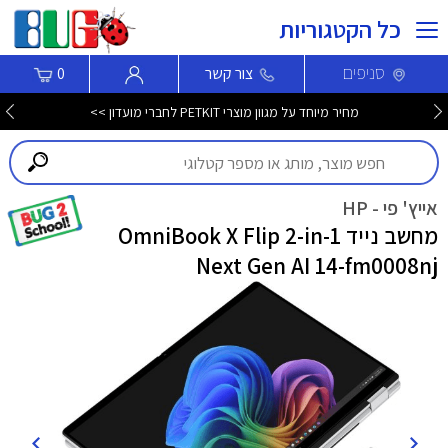
כל הקטגוריות
סניפים
צור קשר
0
מחיר מיוחד על מגוון מוצרי PETKIT לחברי מועדון >>
אייץ' פי - HP
מחשב נייד OmniBook X Flip 2-in-1
Next Gen AI 14-fm0008nj