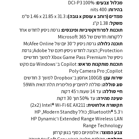
מכלול צבעים:
‏100% DCI-P3‏
בהירות:
‏400 nits‏‏
ממדים (רוחב x עומק x גובה):
‏31.3 x‏ ‏21.85 x‏ ‏1.46 ס"מ‏
משקל:
‏1.38 ק"ג‏‏
תוכנות לפרודוקטיביות ופיננסים:
גרסת ניסיון לחודש אחד
ללקוחות חדשים של ‏Microsoft 365‏‏
תוכנה כלולה:
גרסת ניסיון ל־30 יום של ‏McAfee Online
Protection‏; הצעה לחודש ניסיון חינם של ‏Adobe‏; גרסת
ניסיון של ‏Xbox Game Pass Premium‏ למשך חודשיים‏
תוכנות מותקנות מראש:
‏Copilot‏ ב־Windows‏ עם מקש
שירות ענן:
‏100GB‏ אחסון ב־Dropbox‏ למשך ‏3‏ חודשים‏
סוג סוללה:
סוללת ליתיום־יון פולימרית תלת־תאית ‏59Wh‏‏
חיי סוללה:
עד ‏14‏ שעות ו־‏45‏ דקות‏‏
טעינה מהירה:
עד ‏50%‏ תוך ‏30‏ דקות‏‏
תקשורת אלחוטית:
‏Intel® Wi-Fi 6E AX211‏ ‏(2x2)‏
ו־‏Bluetooth® 5.3‏‏; כולל ‏Modern Standby‏, ‏HP
Extended Range Wireless LAN‏ ו־‏HP Dynamic
Range Technology‏‏
צבע המוצר:
אלומיניום כסוף בגוון קרחון‏‏