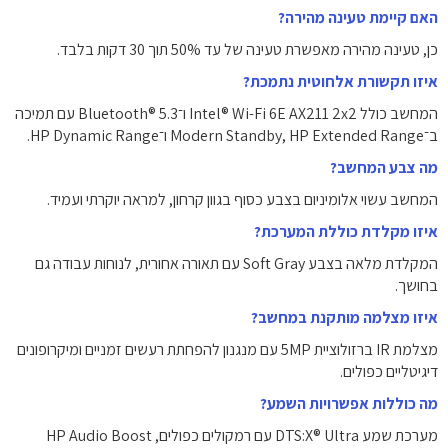
האם קיימת טעינה מהירה?
כן, טעינה מהירה מאפשרת טעינה של עד ‎50%‎ תוך ‎30‎ דקות בלבד.
איזו תקשורת אלחוטית נתמכת?
המחשב כולל Intel® Wi-Fi 6E AX211 2x2 ו־Bluetooth® 5.3 עם תמיכה
ב־Modern Standby, HP Extended Range ו־HP Dynamic Range.
מה צבע המחשב?
המחשב עשוי אלומיניום בצבע כסוף בגוון קרחון, למראה יוקרתי ועמיד.
איזו מקלדת כוללת המערכת?
המקלדת מלאה בצבע Soft Gray עם תאורה אחורית, לנוחות עבודה גם
בחושך.
איזו מצלמה מותקנת במחשב?
מצלמת IR ברזולוציית 5MP עם מנגנון להפחתת רעשים זמניים ומיקרופונים
דיגיטליים כפולים.
מה כוללות אפשרויות השמע?
מערכת שמע DTS:X® Ultra עם רמקולים כפולים, HP Audio Boost