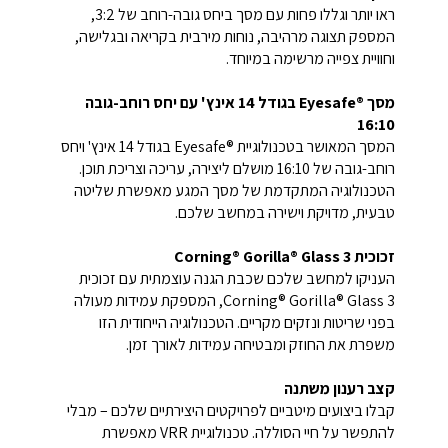
ראו יותר וגללו פחות עם מסך ביחס גובה-רוחב של 3:2,
המספק תצוגה מרהיבה, נוחות מירבית בקריאה ובגלישה,
וחוויית צפייה מרשימה במיוחד.
מסך Eyesafe®‎ בגודל 14 אינץ' עם יחס רוחב-גובה
16:10
המסך המאושר בטכנולוגיית Eyesafe®‎ בגודל 14 אינץ' ויחס
רוחב-גובה של 16:10 מושלם ליצירה, עריכה וצריכת תוכן.
הטכנולוגיה המתקדמת של מסך המגע מאפשרת שליטה
טבעית, מדויקת וישירה במחשב שלכם.
זכוכית Corning® Gorilla® Glass 3
העניקו למחשב שלכם שכבת הגנה עוצמתית עם זכוכית
Corning® Gorilla® Glass 3, המספקת עמידות מעולה
בפני שריטות ונזקים מקריים. הטכנולוגיה הייחודית הזו
משפרת את החוזק ומבטיחה עמידות לאורך זמן.
קצב רענון משתנה
קבלו ביצועים מיטביים לפרויקטים היצירתיים שלכם – מבלי
להתפשר על חיי הסוללה. טכנולוגיית VRR מאפשרת