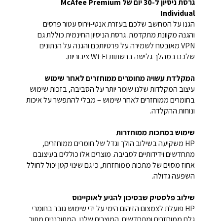
גרסת ניסיון ל-30 יום של McAfee Premium
Individual
הגנו על המחשב שלכם בעזרת אנטי-וירוס עטור פרסים
והגנה מקוונת מתקדמת. גרסת הניסיון החינמית כוללת גם
VPN מאובטח לשמירה על פרטיותכם והגנה על הנתונים
שלכם במהלך גלישה ברשתות Wi-Fi ציבוריות.
המקלדת עשויה מחומרים ממוחזרים לאחר שימוש
עיצוב המקלדות שלנו שומר יותר על הסביבה, בזכות שימוש
בחומרים ממוחזרים לאחר שימוש – מבלי להתפשר על איכות
ונוחות ההקלדה.
שימוש במתכות ממוחזרות
HP משקיעה בשילוב הולך וגדל של חומרים ממוחזרים,
מתחדשים וידידותיים לסביבה. מוצרים אלו כוללים בעיצובם
אחוז מסוים של מתכות ממוחזרות, כי גם שינוי קטן יכול לחולל
השפעה גדולה.
שילוב פלסטיק שבסיכון להגיע לאוקיינוס
HP פועלת לצמצום הזיהום הימי על ידי שימוש גובר בחומרי
גלם ממוחזרים ומתחדשים. המוצרים שלנו, המתוכננים מתוך