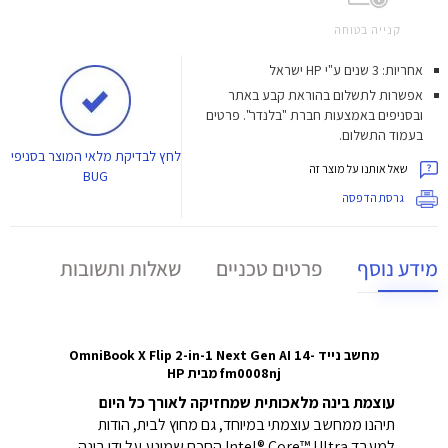
קנייה בטוחה
אחריות: 3 שנים ע"י HP ישראל
אפשרות לתשלום בהוראת קבע באתר
ובסניפים באמצעות חברת "בלנדר". פרטים
בעמוד התשלום.
לחץ
לבדיקת מלאי המוצר בסניפי
שאל אותנו על מוצר זה
BUG
גרסת הדפסה
מידע נוסף
פרטים טכניים
שאלות ותשובות
מחשב נייד OmniBook X Flip 2-in-1 Next Gen AI 14-
fm0008nj מבית HP
עוצמת בינה מלאכותית שמחזיקה לאורך כל היום
תיהנו ממחשב עוצמתי במיוחד, גם מחוץ לבית, הודות
למעבד Intel® Core™ Ultra החכם שמונע על ידי בינה