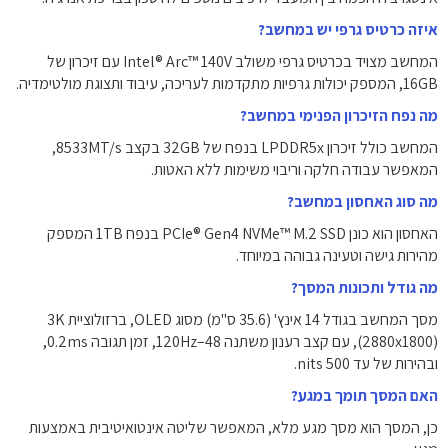
איזה כרטיס גרפי יש במחשב?
המחשב מצויד בכרטיס גרפי משולב Intel® Arc™ 140V עם זיכרון של
16GB, המספק יכולות גרפיות מתקדמות לעריכה, עיבוד ותצוגת מולטימדיה.
מה נפח הזיכרון הפנימי במחשב?
המחשב כולל זיכרון LPDDR5x בנפח של 32GB בקצב 8533MT/s,
המאפשר עבודה חלקה וריבוי משימות ללא האטות.
מה סוג האחסון במחשב?
האחסון הוא כונן PCIe® Gen4 NVMe™ M.2 SSD בנפח 1TB המספק
מהירות גישה וטעינה גבוהה במיוחד.
מה גודל ותכונות המסך?
מסך המחשב בגודל 14 אינץ' (35.6 ס"מ) מסוג OLED, ברזולוציית 3K
‏(2880x1800), עם קצב רענון משתנה 48–120Hz, זמן תגובה 0.2ms,
ובהירות של עד 500 nits.
האם המסך תומך במגע?
כן, המסך הוא מסך מגע מלא, המאפשר שליטה אינטואיטיבית באמצעות