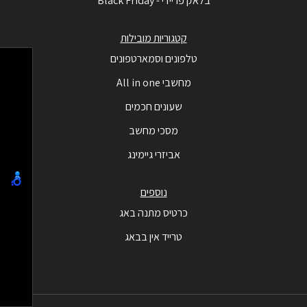
בלאק פריידי - Black Friday
קטגוריות מובילות
טלפונים וסמארטפונים
מחשבי All in one
שעונים חכמים
מסכי מחשב
אביזרי גיימינג
נוספים
כרטיס מתנה באג
טרייד אין בבאג