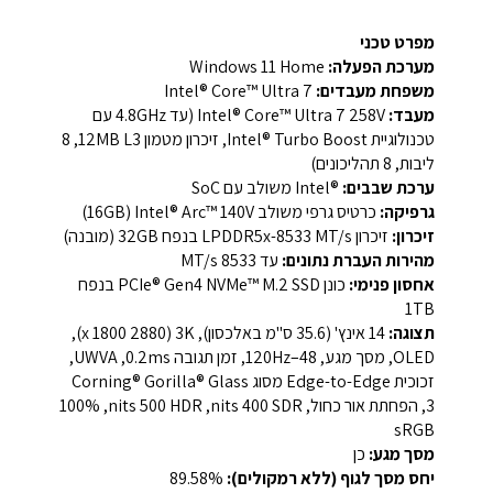
מפרט טכני
מערכת הפעלה:
Windows 11 Home
משפחת מעבדים:
Intel® Core™ Ultra 7
מעבד:
Intel® Core™ Ultra 7 258V ‏(עד 4.8GHz עם
ליבות, ‏8‏ תהליכונים)
ערכת שבבים:
Intel®‎ משולב עם SoC
גרפיקה:
כרטיס גרפי משולב ‏Intel® Arc™ 140V‏ ‏(16GB)‏
זיכרון:
זיכרון ‏LPDDR5x-8533 MT/s‏‏ בנפח ‏32GB‏ (מובנה)‏
מהירות העברת נתונים:
עד ‏8533 MT/s‏‏
אחסון פנימי:
כונן ‏PCIe® Gen4 NVMe™ M.2 SSD‏ בנפח
תצוגה:
‏14 אינץ' (35.6 ס"מ באלכסון), ‏3K‏ ‏(2880 x 1800)‏,
‏OLED‏, מסך מגע, ‏48–120Hz‏, זמן תגובה ‏0.2ms‏, ‏UWVA‏,
זכוכית ‏Edge-to-Edge‏ מסוג ‏Corning® Gorilla® Glass
3‏, הפחתת אור כחול, ‏SDR‏ ‏400 nits‏, ‏HDR‏ ‏500 nits‏, ‏‎100%
sRGB‏‏
מסך מגע:
כן
יחס מסך לגוף (ללא רמקולים):
‏89.58%‏