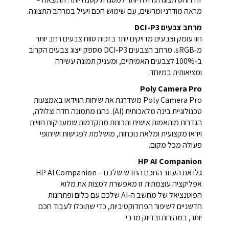
מראה מודרני ומרשים, עם שימוש חכם ויעיל במרחב התצוגה.
מרחב צבעים DCI-P3
חוו עומק וצבעים מדויקים יותר בזכות טווח צבעים רחב יותר
מ‑sRGB. מרחב הצבעים DCI-P3 מספק ייצוג צבעים הקרוב
ב‑100% לצבעים האמיתיים, ומעניק תמונה עשירה
ומציאותית במיוחד.
Poly Camera Pro
Poly Camera Pro משדרגת את שיחות הווידאו באמצעות
טכנולוגיית בינה מלאכותית (AI). נהנו מתמונה חדה וצלולה,
הגדרות מותאמות אישית ותכונות מתקדמות שמעניקות חוויית
וידאו מקצועית ומלאת נוכחות, מושלמת לפגישות ושיתופי
פעולה מכל מקום.
HP AI Companion
גלו את העוזר החכם החדש שלכם – HP AI Companion.
אפליקציה עוצמתית זו מאפשרת למצות את מלוא
הפוטנציאל של מחשב ה‑AI שלכם עם כלים ופתרונות
חדשניים לשיפור הפרודוקטיביות, כדי שתוכלו לעבוד חכם
יותר, במהירות ובדיוק מרבי.