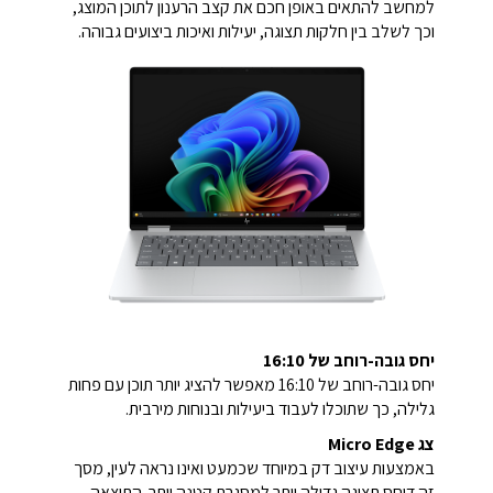
למחשב להתאים באופן חכם את קצב הרענון לתוכן המוצג,
וכך לשלב בין חלקות תצוגה, יעילות ואיכות ביצועים גבוהה.
יחס גובה-רוחב של 16:10
יחס גובה-רוחב של 16:10 מאפשר להציג יותר תוכן עם פחות
גלילה, כך שתוכלו לעבוד ביעילות ובנוחות מירבית.
צג Micro Edge
באמצעות עיצוב דק במיוחד שכמעט ואינו נראה לעין, מסך
זה דוחס תצוגה גדולה יותר למסגרת קטנה יותר. התוצאה –