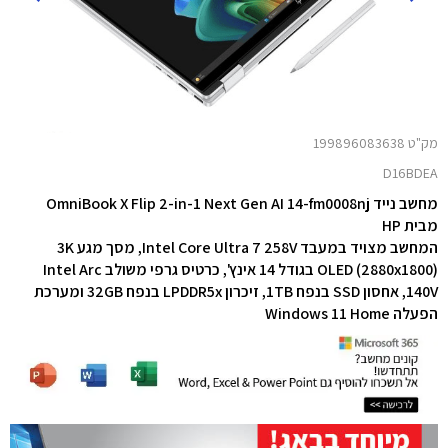
מק"ט 199896083638
D16BDEA
מחשב נייד OmniBook X Flip 2-in-1 Next Gen AI 14-fm0008nj
מבית HP
המחשב מצויד במעבד Intel Core Ultra 7 258V,
מסך מגע 3K
(2880x1800) ‏OLED בגודל 14 אינץ', כרטיס גרפי משולב Intel Arc
140V‏,
אחסון SSD בנפח 1TB, זיכרון LPDDR5x בנפח 32GB
ומערכת
הפעלה Windows 11 Home