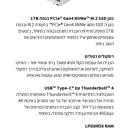
כונן PCIe® Gen4 NVMe™ M.2 SSD בנפח 1TB
כונן ה־SSD מסוג PCIe® Gen4 NVMe™ בתצורת M.2 ובנפח
1TB מספק מהירות העברת נתונים גבוהה במיוחד, ביצועים
עוצמתיים ואחסון יעיל במיוחד למשתמשים הדורשים את
הטוב ביותר.
רמקולים כפולים
הגבירו את עוצמת הקול ותחוו סאונד ברור ועשיר יותר – האזינו
למוזיקה, לסרטים או למשחקים האהובים עליכם דרך רמקולי
סטריאו כפולים המספקים חוויית שמע עוטפת ואיכותית.
Thunderbolt™ 4 עם USB™ Type-C®‎
הטכנולוגיה החדשנית Thunderbolt™ 4 מאפשרת הפעלה
מהירה של המכשיר או חיבור של עד שני מסכים באיכות 4K
באמצעות כבל יחיד. קצב העברת הנתונים המרשים של
40Gbps מבטיח עבודה חלקה ומהירה במיוחד.
LPDDR5X RAM