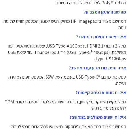
ו־Poly Studio לאיכות צליל גבוהה במיוחד.
מה סוג ההתקן המצביע?
המחשב מצויד ב־HP Imagepad מדויק ורגיש למגע, המספק חוויית שליטה
נוחה.
אילו יציאות זמינות במחשב?
כולל ‎2‎ חיבורי USB Type-A ‎10Gbps‎, ‎HDMI 2.1‎, יציאת אוזניות/מיקרופון
משולבת, ‎Thunderbolt™ 4‎ ‎(USB Type-C® 40Gbps)‎ ועוד יציאת ‎USB
Type-C® 10Gbps‎.
איזה ספק כוח מגיע עם המחשב?
ספק כוח מדגם ‎USB Type-C®‎ בעוצמה של ‎65W‎ המספק טעינה מהירה
ויעילה.
אילו תכונות אבטחה קיימות?
כולל מקש השתקת מיקרופון, תריס פרטיות למצלמה, ותמיכה במודול TPM
להגנה על מידע רגיש.
אילו חיישנים משולבים במחשב?
המחשב מצויד במד תאוצה, ג’ירוסקופ וחיישן אינפרה־אדום תרמי לניהול