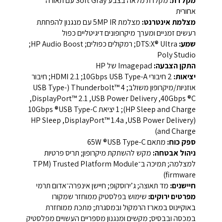
מקלדת:
מקלדת מלאה בצבע ‏Soft Gray‏ עם תאורה
אחורית‏‏
מצלמת אינטרנט:
מצלמת ‏IR‏ ‏5MP‏ עם מנגנון להפחתת
רעשים זמניים ומערך מיקרופונים דיגיטליים כפול‏‏
שמע:
‏DTS:X® Ultra‏; רמקולים כפולים; ‏HP Audio Boost‏;
התקן הצבעה:
‏Imagepad‏ של ‏HP‏‏
יציאות:
‏2‏ חיבורי ‏USB Type-A‏ ‏10Gbps‏; ‏HDMI 2.1‏; חיבור
‏אוזניות/מיקרופון‏ משולב; ‏Thunderbolt™ 4‏ ‏(USB Type-
C®‏ ‏40Gbps‏, ‏USB Power Delivery‏, ‏DisplayPort™ 2.1‏,
‏(USB Power Delivery‏, ‏DisplayPort™ 1.4a‏, ‏HP Sleep
and Charge‏)‏‏
ספק כוח:
מתאם ‏USB Type-C®‏ ‏65W‏‏
ניהול אבטחה:
מקש להשתקת מיקרופון; תריס פרטיות
למצלמה; תמיכה ב־‏Trusted Platform Module‏ ‏(TPM
firmware)‏‏
חיישנים:
מד תאוצה; ג’ירוסקופ; חיישן אינפרה־אדום תרמי‏‏
מפרטים ירוקים:
שימוש בפלסטיק ממוחזר שמקורו
באוקיינוס במארז הרמקול ובמסגרת; מתכת ממוחזרת
במכסה ובבסיס; מקשים ומנגנון מספריים העשויים מפלסטיק