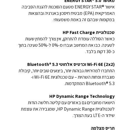
מאושר ENERGY STAR®‎ 5.0‎‏
אישור ENERGY STAR®‎ מטעם הסוכנות להגנת הסביבה
האמריקאית (EPA) מבטיח חיסכון באנרגיה ובהוצאות
במקומות שבהם זה באמת משמעותי.
טכנולוגיית HP Fast Charge
כאשר הסוללה עומדת להתרוקן, אין צורך להמתין שעות
לטעינה. כבו את המחשב ועברו מ-0% ל-50% טעינה בתוך
כ-30 דקות בלבד.
Wi-Fi 6E (2x2) וכרטיס אלחוטי Bluetooth® 5.3
התחברו למהירויות גבוהות יותר, ביצועים טובים יותר, קיבולת
מוגברת ופחות השהיות – עם טכנולוגיות Wi-Fi 6E ו-
Bluetooth® 5.3 המתקדמות.
HP Dynamic Range Technology
הישארו מחוברים גם באזורים עם קליטה חלשה הודות
לטכנולוגיית HP Dynamic Range, שמגבירה את עוצמת
שידור ה-LTE בעת הצורך.
תריס מצלמה