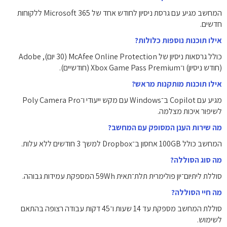
המחשב מגיע עם גרסת ניסיון לחודש אחד של Microsoft 365 ללקוחות
חדשים.
אילו תוכנות נוספות כלולות?
כולל גרסאות ניסיון של McAfee Online Protection (30 יום), Adobe
(חודש ניסיון) ו־Xbox Game Pass Premium (חודשיים).
אילו תוכנות מותקנות מראש?
מגיע עם Copilot ב־Windows עם מקש ייעודי ו־Poly Camera Pro
לשיפור איכות מצלמה.
מה שירות הענן המסופק עם המחשב?
המחשב כולל ‎100GB‎ אחסון ב־Dropbox למשך ‎3 חודשים‎ ללא עלות.
מה סוג הסוללה?
סוללת ליתיום־יון פולימרית תלת־תאית ‎59Wh‎ המספקת עמידות גבוהה.
מה חיי הסוללה?
סוללת המחשב מספקת עד ‎14 שעות ו־45 דקות‎ עבודה רצופה בהתאם
לשימוש.