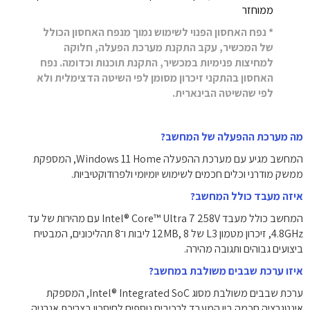
ממוחזר
* נפח האחסון הפנוי לשימוש נמוך מנפח האחסון הכולל
של המכשיר, עקב התקנת מערכת הפעלה, חלוקה
למחיצות פנימיות במכשיר, התקנת תוכנות וכדומה. נפח
האחסון בהתקני זיכרון מסומן לפי השיטה הדצימלית ולא
לפי שהשיטה הבינארית.
מה מערכת ההפעלה של המחשב?
המחשב מגיע עם מערכת ההפעלה Windows 11 Home, המספקת
ממשק מודרני וכלים חכמים לשימוש יומיומי ולפרודוקטיביות.
איזה מעבד כולל המחשב?
המחשב כולל מעבד Intel® Core™ Ultra 7 258V עם מהירות של עד
4.8GHz, זיכרון מטמון L3 של 12MB, 8 ליבות ו־8 תהליכונים, המבטיח
ביצועים גבוהים ותגובה מהירה.
איזו ערכת שבבים משולבת במחשב?
ערכת שבבים משולבת מסוג Intel®‎ Integrated SoC, המספקת
אינטגרציה חכמה בין המעבד לרכיבים נוספים לחיסכון בצריכת אנרגיה.