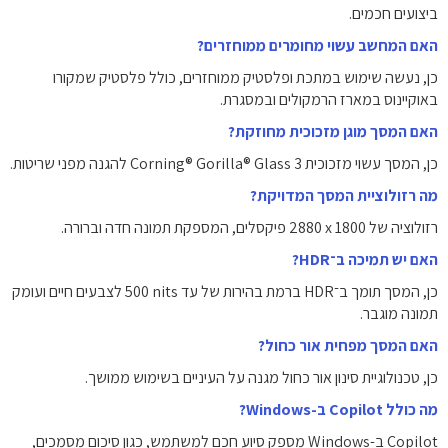
ביצועים חכמים.
האם המחשב עשוי מחומרים ממוחזרים?
כן, נעשה שימוש במתכת ופלסטיק ממוחזרים, כולל פלסטיק שמקורו
באוקיינוס במארז הרמקולים ובמסגרת.
האם המסך מוגן מזכוכית מחוזקת?
כן, המסך עשוי מזכוכית Corning® Gorilla® Glass 3 להגנה מפני שריטות.
מה רזולוציית המסך המדויקת?
רזולוציה של ‎2880 x 1800‎ פיקסלים, המספקת תמונה חדה וברורה.
האם יש תמיכה ב־HDR?
כן, המסך תומך ב־HDR ברמת בהירות של עד ‎500 nits‎ לצבעים חיים ועומק
תמונה מוגבר.
האם המסך מפחית אור כחול?
כן, טכנולוגיית סינון אור כחול מגנה על העיניים בשימוש ממושך.
מה כולל Copilot ב-Windows?
Copilot ב-Windows מספק סיוע חכם למשתמש, כגון סיכום מסמכים,