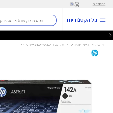
התחברות
0
כל הקטגוריות
דף הבית
>
ראשי דיו וטונרים
>
טונר מקורי 142A W1420A אייץ' פי - HP