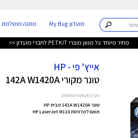
מועדון My Bug
מתנה מושלמת
מחיר מיוחד על מגוון מוצרי PETKIT לחברי מועדון >>
אייץ' פי - HP
טונר מקורי 142A W1420A
מק"ט 194850740626
טונר 142A W1420A מבית HP
תואם למדפסת
HP LaserJet M110