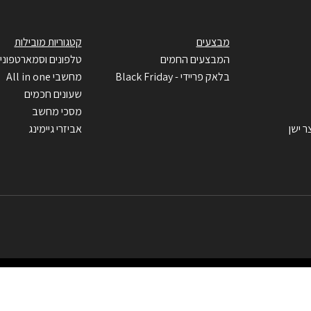
מבצעים
קטגוריות מובילות
המבצעים החמים
טלפונים וסמארטפוני
בלאק פריידי - Black Friday
מחשבי All in one
שעונים חכמים
מסכי מחשב
ר ישן
אביזרי גיימינג