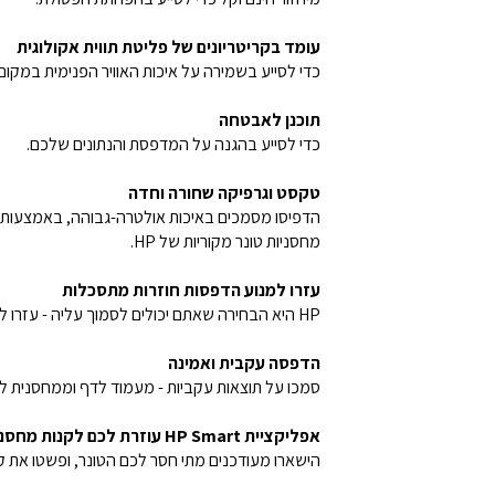
עומד בקריטריונים של פליטת תווית אקולוגית
כדי לסייע בשמירה על איכות האוויר הפנימית במקום 
תוכנן לאבטחה
כדי לסייע בהגנה על המדפסת והנתונים שלכם.
טקסט וגרפיקה שחורה וחדה
מחסניות טונר מקוריות של HP.
עזרו למנוע הדפסות חוזרות מתסכלות
HP היא הבחירה שאתם יכולים לסמוך עליה - עזרו למנוע הדפסות חוזרות מתסכלות, לבזבז חומרים מתכלים וקריאות שירות.
הדפסה עקבית ואמינה
סמכו על תוצאות עקביות - מעמוד לדף וממחסנית ל
אפליקציית HP Smart עוזרת לכם לקנות מחסניות חדשות
הישארו מעודכנים מתי חסר לכם הטונר, ופשטו את קניית הט