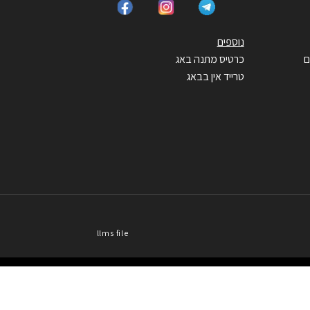
נוספים
ם
כרטיס מתנה באג
טרייד אין בבאג
llms file