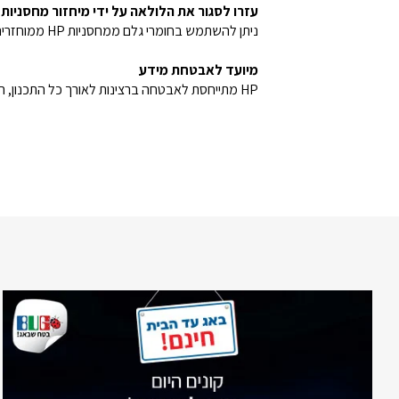
עזרו לסגור את הלולאה על ידי מיחזור מחסניות
ניתן להשתמש בחומרי גלם ממחסניות HP ממוחזרים לייצור מחסניות מקוריות חדשות של HP ולסייע בסגירת מעגל.
מיועד לאבטחת מידע
HP מתייחסת לאבטחה ברצינות לאורך כל התכנון, הייצור ושרשרת האספקה כדי לסייע בהגנה על הנתונים שלכם.