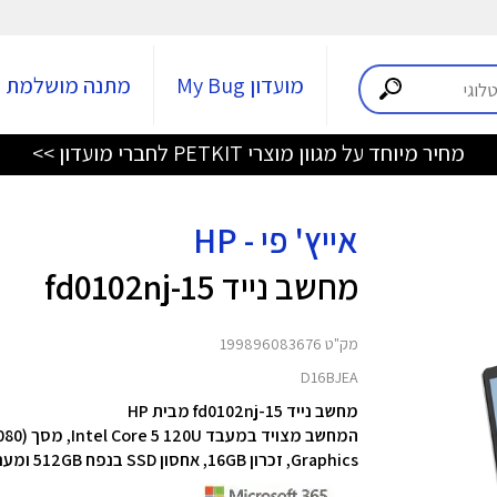
מועדון My Bug
מתנה מושלמת
מחיר מיוחד על מגוון מוצרי PETKIT לחברי מועדון >>
אייץ' פי - HP
מחשב נייד 15-fd0102nj
מק"ט 199896083676
D16BJEA
מחשב נייד 15-fd0102nj מבית HP
המחשב מצויד במעבד Intel Core 5 120U,
Graphics, זכרון 16GB,
אחסון SSD בנפח 512GB
ומערכת ה