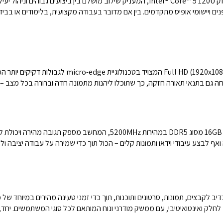
המחשב הנייד HP 15-fd0102nj מצויד במעבד החזק Intel® Core™ 5 120U, המעניק שילוב מושל
ם ויישומי אופיס מתקדמים. בין אם מדובר בעבודה מקצועית, בלימודים או בבידו
הדגם מגיע עם מסך בגודל 15.6 אינץ’ ברזולוציית 1920x1080
עם כרטיס גרפי Intel Graphics וזיכרון RAM בנפח 16GB מסוג DDR5 במהירות Hz
ואף לבצע עיבודי וידאו ותמונות קלים – הכול תוך כדי שמירה על עבודה יציבה ול
 לכם מקום אחסון נדיב לקבצים, תמונות, סרטונים ותוכנות, תוך כדי זמני טעינה מהירים ב
W הופכת את השימוש לחלק ואינטואיטיבי, עם ממשק מודרני ונוח המותאם לכל סוגי המשתמשים.