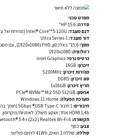
מפרט טכני
סדרה:
HP 15.6"
דגם מעבד:
Intel® Core™ 5 120U ‏(מהירות של עד ‎5.0‎GHz עם ‏Intel® Turbo Boost Technology‏, זיכרון מטמון ‏L3‏ בנפח ‎12‎MB, ‏10‏ ליבות ו־‏12‏ נימים)
דור מעבד:
Ultra Series 1
מסך:
‏15.6"‏ באלכסון, ‏FHD‏ ‏(1920x1080)‏, עם מסגרת דקה, ציפוי נגד סנוור, בהירות של ‏250‏ ניטים וכיסוי צבע של ‏62.5% sRGB‏
רזולוציה:
‏1920x1080‏
כרטיס גרפי:
‏Intel Graphics‏
זיכרון:
‏16GB‏
מהירות זיכרון:
‏5200MHz‏
סוג זיכרון:
‏DDR5‏
חריץ זיכרון:
‏1x16GB‏
אחסון:
‎512GB‎ ‏PCIe® NVMe™ M.2 SSD‏
מערכת הפעלה:
‏Windows 11 Home‏
חיבורים:
תקשורת:
‏Realtek Wi-Fi 6 ‏(2x2)‏ ו-‏Bluetooth® 5.4‏ אלחוטי‏
צבע:
כסף‏
סוללה:
סוללת ‏3‏ תאים, ‏41Wh‏ ליתיום-פולימר‏