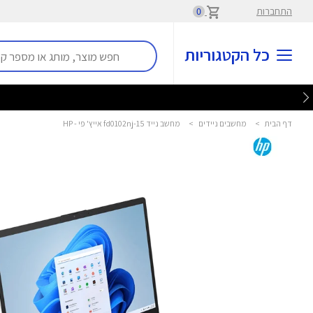
התחברות
0
כל הקטגוריות
דף הבית
>
מחשבים ניידים
>
מחשב נייד 15-fd0102nj אייץ' פי - HP