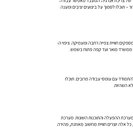
ם בין ביצועים גבוהים וניהול יעיל של צריכת אנרגיה. המעבד מאפשר עבודה
ר – תוכלו לסמוך על ביצועים יציבים ומענה
Full HD () המצויד בטכנולוגיית micro-edge לגבולות דקיקים יותר המספקים חוויית צפייה רחבה ומעמיקה. ציפוי ה-
5200M, המחשב מספק תגובה מהירה ויכולת להתמודד עם עומסי עבודה מרובים. תוכלו
לא השהיות.
מיוחד של מערכת ההפעלה והתוכנות השונות. מערכת
 יחד, כל אלה יוצרים חוויית מחשוב מאוזנת, מהירה