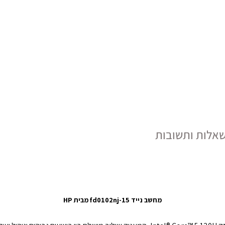
אלות ותשובות
מחשב נייד 15-fd0102nj מבית HP