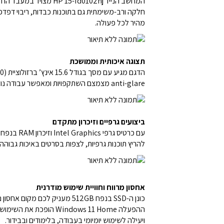
חלקה ורב-משימתית גם בתוכנות כבדות, ריבוי דפדפני
מהיר לכל פעולה.
תצוגה איכותית וממושכת
anti-glare מצמצם השתקפויות ומאפשר עבודה נוחה גם בתנאי תאורה חזקה, כך שתוכלו ליהנות מתמונה חדה וברורה בכל מצב – ממשרד מואר ועד קפה פתוח בשמש.
ביצועים גרפיים וזיכרון מתקדם
להריץ תוכנות גרפיות, לצפות בסרטים באיכות גבוהה 
אחסון מרווח וחוויית שימוש מודרנית
כונן ה-SSD בנפח 512GB מעניק
ההפעלה indows 11 Home
ויעילה לשימוש יומיומי בעבודה, בלימודים ובבידור.