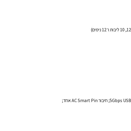
‏1 חיבור ‏USB Type-C®‏ ‏5Gbps‏ (תומך בהעברת נתונים בלבד, ללא טעינה או תמיכה במסכים חיצוניים); ‏2 חיבורי ‏USB Type-A‏ ‏5Gbps‏; חיבור ‏AC Smart Pin‏ אחד;