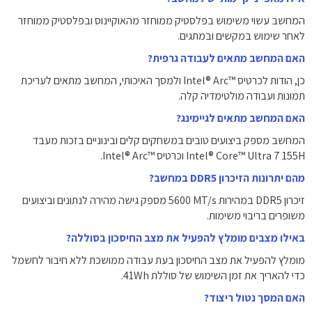
המחשב עשוי משימוש בפלסטיק ממוחזר מהאוקיינוס ובפלסטיק ממוחזר
לאחר שימוש במקשים ובמתגים.
האם המחשב מתאים לעבודה גרפית?
כן, הודות לכרטיס Intel® Arc™‎ ולמסך האיכותי, המחשב מתאים לעריכת
תמונות ועבודה מולטימדיה קלה.
האם המחשב מתאים לגיימינג?
המחשב מספק ביצועים טובים במשחקים קלים ובינוניים בזכות מעבד
Intel® Core™ Ultra 7 155H וכרטיס Intel® Arc™‎.
מהם יתרונות הזיכרון DDR5 במחשב?
זיכרון DDR5 במהירות ‎5600 MT/s‎ מספק גישה מהירה לנתונים וביצועים
משופרים בריבוי משימות.
באילו מצבים מומלץ להפעיל את מצב החיסכון בסוללה?
מומלץ להפעיל את מצב החיסכון בעת עבודה ממושכת ללא חיבור לחשמל
כדי להאריך את זמן השימוש של סוללת ‎41Wh‎.
האם המסך נטול ריצוד?