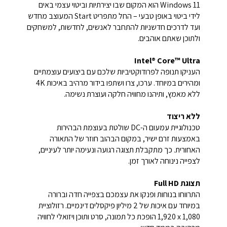
Windows 11 הוא המקום שבו יצירתיות וביטוי עצמי באים
לידי ביטוי באופן טבעי – החל מתפריט Start המעוצב מחדש
ועד לדרכים חדשניות להתחבר לאנשים, לחדשות, למשחקים
ולתוכן שאתם אוהבים.
Intel® Core™ Ultra
העניקו תנופה לפרודוקטיביות שלכם עם ביצועים עוצמתיים
ומהירים במיוחד. ערכו, צרו ושתפו בידור מרהיב באיכות 4K
ללא מאמץ, ותיהנו מחוויה חלקה ועוצרת נשימה.
ללא ריצוד
טכנולוגיית עמעום ה-DC שולטת בעוצמת הבהירות
באמצעות זרם ישיר, במקום הבהוב חוזר של התאורה
האחורית. כך מתקבלת תצוגה רגועה ונעימה יותר לעיניים,
לצפייה נינוחה לאורך זמן.
תצוגת Full HD
התרווחו בנוחות ופנקו את עצמכם בצפייה חדה וברורה
במיוחד עם איכות של 2 מיליון פיקסלים דינמיים. רזולוציית
‎1,920 x 1,080 הופכת כל תמונה, סרט ותוכן ויזואלי לחוויה