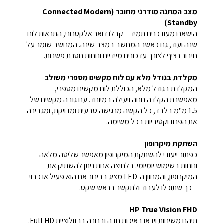
מצב המתנה מודרני מחובר (Connected Modern
Standby)
הישארו מעודכנים תמיד – קבלו דואר אלקטרוני, התראות לוח
שנה ועוד, גם כאשר המחשב במצב שינה. המחשב שומר על
חיבור רציף לצורך עדכונים מיידיים ונוחות חסרת פשרות.
מקלדת בגודל מלא עם לוח מקשים מספרי משולב
המקלדת בגודל מלא, הכוללת לוח מקשים מספרי,
מאפשרת הקלדה נוחה ויעילה במיוחד. עם גובה מקשים של
1.5 מ"מ בלבד, כל הקשה מרגישה טבעית ומדויקת, ומגבירה
את הפרודוקטיביות בכל משימה.
השתקת מיקרופון
כפתור ייעודי להשתקת המיקרופון מאפשר שליטה מלאה
ונוחות בשימוש יומיומי. בלחיצה אחת ניתן להשתיק את
המיקרופון, והמחוון ה-LED מציג בבירור אם הוא פעיל או כבוי
– כך שתוכלו לעבוד ולתקשר בראש שקט.
HP True Vision FHD
תיהנו משיחות וידאו באיכות חדה וברורה ברזולוציית Full HD.