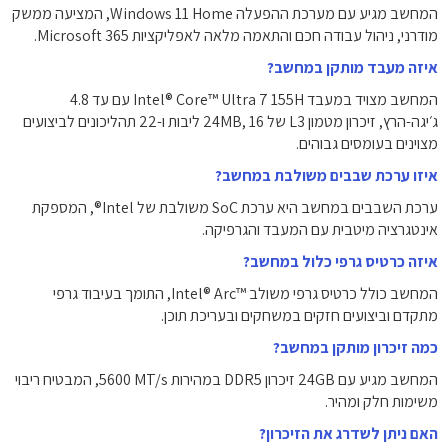
המחשב מגיע עם מערכת ההפעלה Windows 11 Home, המציעה ממשק
מודרני, ניהול עבודה חכם והתאמה מלאה לאפליקציות Microsoft 365.
איזה מעבד מותקן במחשב?
המחשב מצויד במעבד Intel® Core™ Ultra 7 155H עם עד 4.8
ג׳יגה-הרץ, זיכרון מטמון L3 של ‎24MB‎, 16 ליבות ו-22 תהליכונים לביצועים
מצוינים בעומסים גבוהים.
איזו ערכת שבבים משולבת במחשב?
ערכת השבבים במחשב היא ערכת SoC משולבת של Intel®, המספקת
אינטגרציה מיטבית עם המעבד והגרפיקה.
איזה כרטיס גרפי כלול במחשב?
המחשב כולל כרטיס גרפי משולב Intel® Arc™‎, התומך בעיבוד גרפי
מתקדם וביצועים חזקים במשחקים ובעריכת תוכן.
כמה זיכרון מותקן במחשב?
המחשב מגיע עם ‎24GB‎ זיכרון DDR5 במהירות ‎5600 MT/s‎, המבטיח ריבוי
משימות חלק ומהיר.
האם ניתן לשדרג את הזיכרון?