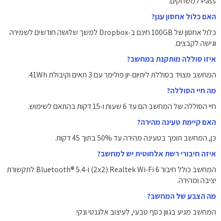
Pass למשחקים.
האם כלול אחסון ענן?
כלול אחסון של ‎100GB‎ חינם ב‑Dropbox למשך שלושה חודשים לשמירה
וגישה לקבצים.
איזו סוללה מותקנת במחשב?
המחשב מצויד בסוללת ליתיום‑יון פולימר עם 3 תאים וקיבולת ‎41Wh‎.
מה חיי הסוללה?
חיי הסוללה של המחשב הם עד ‎6 שעות ו‑15 דקות‎ בהתאם לשימוש.
האם קיימת טעינה מהירה?
כן, המחשב תומך בטעינה מהירה עד ‎50%‎ בתוך ‎45‎ דקות.
איזה חיבורי רשת אלחוטית יש למחשב?
המחשב כולל חיבור Realtek Wi‑Fi 6 ‏(2x2)‎ ו‑Bluetooth® 5.4 לתקשורת
יציבה ומהירה.
מה הצבע של המחשב?
המחשב מגיע בגוון כסף טבעי, לעיצוב אלגנטי ונקי.