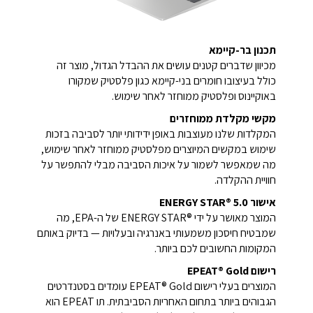
תכנון בר-קיימא
מכיוון שדברים קטנים עושים את ההבדל הגדול, מוצר זה
כולל בעיצובו חומרים בני-קיימא כגון פלסטיק שמקורו
באוקיינוס ופלסטיק ממוחזר לאחר שימוש.
מקשי מקלדת ממוחזרים
המקלדות שלנו מעוצבות באופן ידידותי יותר לסביבה בזכות
שימוש במקשים המיוצרים מפלסטיק ממוחזר לאחר שימוש,
מה שמאפשר לשמור על איכות הסביבה מבלי להתפשר על
חוויית ההקלדה.
אישור ENERGY STAR®‎ 5.0
המוצר מאושר על ידי ENERGY STAR®‎ של ה-EPA, מה
שמבטיח חיסכון משמעותי באנרגיה ובעלויות — בדיוק באותם
המקומות החשובים לכם ביותר.
רישום EPEAT® Gold
המוצרים בעלי רישום EPEAT®‎ Gold עומדים בסטנדרטים
הגבוהים ביותר בתחום האחריות הסביבתית. תו EPEAT הוא