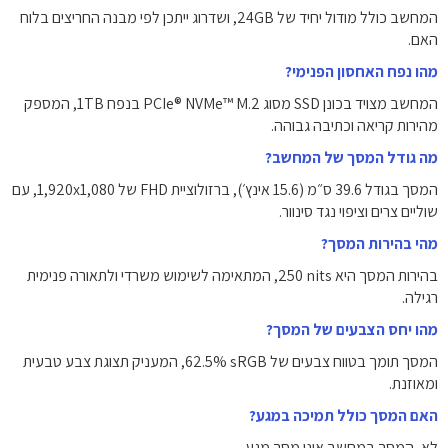
המחשב כולל מודול יחיד של ‎24GB‎, ושדרוג ייתכן לפי מבנה החריצים בלוח
האם.
מהו נפח האחסון הפנימי?
המחשב מצויד בכונן SSD מסוג PCIe® NVMe™ M.2 בנפח ‎1TB‎, המספק
מהירות קריאה וכתיבה גבוהה.
מה גודל המסך של המחשב?
המסך בגודל ‎39.6 ס״מ (15.6 אינץ׳)‎, ברזולוציית FHD של ‎1,920x1,080‎, עם
שוליים צרים וציפוי נגד סינוור.
מהי בהירות המסך?
בהירות המסך היא ‎250‎ nits‎, המתאימה לשימוש משרדי ולתאורה פנימית
רגילה.
מהו יחס הצבעים של המסך?
המסך תומך בטווח צבעים של ‎62.5% sRGB‎, המעניק תצוגת צבע טבעית
ומאוזנת.
האם המסך כולל תמיכה במגע?
לא, המסך במחשב אינו מסך מגע.