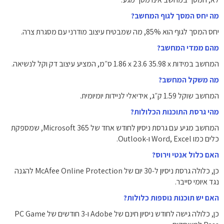
מה יחס המסך לגוף המחשב?
יחס המסך לגוף הוא ‎85%‎, מה שמבטיח עיצוב מודרני עם מסגרת צרה.
מהם ממדי המחשב?
המחשב במידות ‎35.98 x‏ 23.6 x‏ 1.86 ס״מ‎, המציע עיצוב דק וקל לנשיאה.
מה משקל המחשב?
המחשב שוקל ‎1.59 ק״ג‎, אידיאלי לניידות יומיומית.
מהי גרסת התוכנות הכלולות?
המחשב מגיע עם גרסת ניסיון לחודש אחד של Microsoft 365, שמספקת
כלים כמו Word, Excel ו‑Outlook.
האם כלול אנטי וירוס?
כן, כלולה גרסת ניסיון ל‑30 יום של McAfee Online Protection להגנה
נגד איומי סייבר.
האם יש תוכנות נוספות כלולות?
כן, כלולה גישה לחודש ניסיון חינם של Adobe ו‑3 חודשים של PC Game