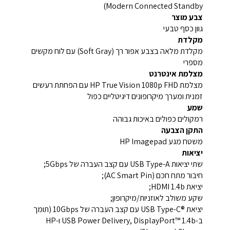
Modern Connected Standby)
צבע מוצר
גוון כסף טבעי
מקלדת
מקלדת מלאה בצבע אפור רך (Soft Gray) עם לוח מקשים
מספרי
מצלמת אינטרנט
מצלמת HP True Vision 1080p FHD עם הפחתת רעשים
זמנית ומערך מיקרופונים דיגיטליים כפול
שמע
רמקולים כפולים באיכות גבוהה
התקן הצבעה
משטח מגע HP Imagepad‎
יציאות
שתי יציאות USB Type-A עם קצב העברה של ‎5Gbps‎;
חיבור מתח חכם (AC Smart Pin);
יציאת HDMI 1.4b;
שקע משולב לאוזניות/מיקרופון;
יציאת USB Type-C®‎ עם קצב העברה של ‎10Gbps‎ (תומך
ב-USB Power Delivery, DisplayPort™ 1.4b ו-HP