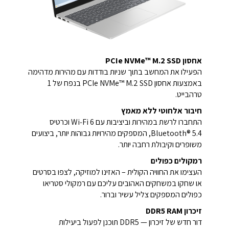
אחסון PCIe NVMe™ M.2 SSD
הפעילו את המחשב בתוך שניות בודדות עם מהירות מדהימה
באמצעות אחסון PCIe NVMe™ M.2 SSD בנפח של 1
טרהבייט.
חיבור אלחוטי ללא מאמץ
התחברו לרשת במהירות וביציבות עם Wi‑Fi 6 וכרטיס
Bluetooth® 5.4, המספקים מהירויות גבוהות יותר, ביצועים
משופרים וקיבולת רחבה יותר.
רמקולים כפולים
העצימו את החוויה הקולית – האזינו למוזיקה, לצפו בסרטים
או שחקו במשחקים האהובים עליכם עם רמקולי סטריאו
כפולים המספקים צליל עשיר וברור.
זיכרון DDR5 RAM
דור חדש של זיכרון — DDR5 תוכנן לפעול ביעילות