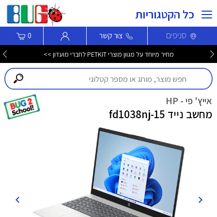
כל הקטגוריות
סניפים
צור קשר
0
מחיר מיוחד על מגוון מוצרי PETKIT לחברי מועדון >>
אייץ' פי - HP
מחשב נייד 15-fd1038nj