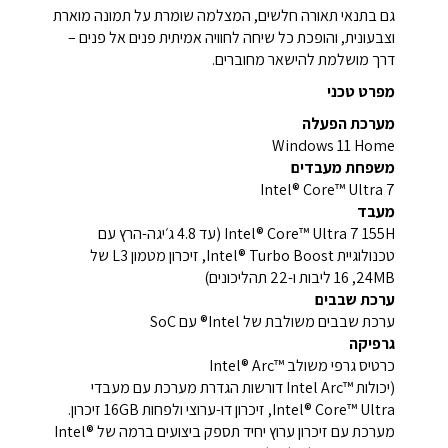
גם בתנאי תאורה חלשים, המצלמה שומרת על תמונה מוארת
וצבעונית, והופכת כל שיחה לחוויה אמיתית פנים אל פנים –
דרך מושלמת להישאר מחוברים.
מפרט טכני
מערכת הפעלה
Windows 11 Home
משפחת מעבדים
Intel® Core™ Ultra 7
מעבד
Intel® Core™ Ultra 7 155H (עד ‎4.8 ג׳יגה-הרץ עם
טכנולוגיית Intel® Turbo Boost‏, זיכרון מטמון L3 של
‎24MB‏, 16 ליבות ו-22 תהליכונים)
ערכת שבבים
ערכת שבבים משולבת של Intel® עם SoC
גרפיקה
כרטיס גרפי משולב Intel® Arc™‎
(יכולות Intel Arc™‎ דורשות הגדרת מערכת עם מעבדי
Intel® Core™ Ultra, זיכרון דו-ערוצי ולפחות ‎16GB‎ זיכרון.
מערכת עם זיכרון ערוץ יחיד תספק ביצועים ברמה של Intel®