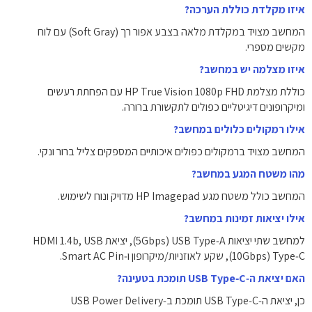
איזו מקלדת כוללת הערכה?
המחשב מצויד במקלדת מלאה בצבע אפור רך (Soft Gray) עם לוח
מקשים מספרי.
איזו מצלמה יש במחשב?
כוללת מצלמת HP True Vision 1080p FHD עם הפחתת רעשים
ומיקרופונים דיגיטליים כפולים לתקשורת ברורה.
אילו רמקולים כלולים במחשב?
המחשב מצויד ברמקולים כפולים איכותיים המספקים צליל ברור ונקי.
מהו משטח המגע במחשב?
המחשב כולל משטח מגע HP Imagepad‎ מדויק ונוח לשימוש.
אילו יציאות זמינות במחשב?
למחשב שתי יציאות USB Type‑A ‏(5Gbps)‎, יציאת HDMI 1.4b, USB
Type‑C ‏(10Gbps)‎, שקע לאוזניות/מיקרופון ו‑Smart AC Pin.
האם יציאת ה‑USB Type‑C תומכת בטעינה?
כן, יציאת ה‑USB Type‑C תומכת ב‑USB Power Delivery