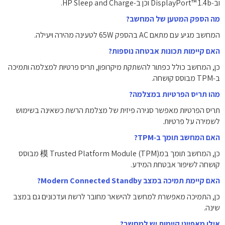
וב‑DisplayPort™ 1.4b וכן ב‑HP Sleep and Charge.
מה הספק המטען של המחשב?
המחשב מגיע עם מתאם AC בהספק ‎65W‎ לטעינה מהירה ויעילה.
האם קיימות תכונות אבטחה נוספות?
כן, המחשב כולל כפתור להשתקת מיקרופון, תריס פרטיות למצלמה ותמיכה
ב‑TPM מבוסס קושחה.
מהו תריס הפרטיות במצלמה?
תריס הפרטיות מאפשר סגירה פיזית של מצלמת הרשת כשאינה בשימוש
לשמירה על פרטיות.
האם המחשב תומך ב‑TPM?
כן, המחשב תומך במ模 Trusted Platform Module (TPM) מבוסס
קושחה לשיפור אבטחת המידע.
האם קיימת תמיכה במצב Modern Connected Standby?
כן, התמיכה מאפשרת למחשב להישאר מחובר לרשת ועדכונים גם במצב
שינה.
אילו מאפייני קיימות יש למחשב?