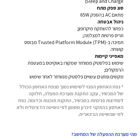
Sleep and Charge)
סוג ספק מתח
מתאם AC בהספק ‎65W‎
ניהול אבטחה
כפתור להשתקת מיקרופון;
תריס פרטיות למצלמה;
תמיכה ב-Trusted Platform Module (TPM)‎ מבוסס
קושחה
מאפייני קיימות
שימוש בפלסטיק ממוחזר שמקורו באוקיינוס במעטפת
הרמקולים;
מקשים ומתגים עשויים פלסטיק ממוחזר לאחר שימוש
* נפח האחסון הפנוי לשימוש נמוך מנפח האחסון הכולל
של המכשיר, עקב התקנת מערכת הפעלה, חלוקה
למחיצות פנימיות במכשיר, התקנת תוכנות וכדומה. נפח
האחסון בהתקני זיכרון מסומן לפי השיטה הדצימלית ולא
לפי שהשיטה הבינארית.
מהי מערכת ההפעלה של המחשב?