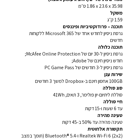
35.98 x‏ 23.6 x‏ 1.86 ס״מ
משקל
‎1.59 ק״ג‎
תוכנה – פרודוקטיביות ופיננסים
גרסת ניסיון לחודש אחד של Microsoft 365 ללקוחות
חדשים
תוכנה כלולה
גרסת ניסיון ל-30 יום של McAfee Online Protection‏;
חודש ניסיון חינם של Adobe;
גרסת ניסיון ל-3 חודשים של PC Game Pass
שירות ענן
‎100GB‎ אחסון חינם ב-Dropbox למשך 3 חודשים
סוג סוללה
סוללת ליתיום-יון פולימר, 3 תאים, ‎41Wh‎
חיי סוללה
עד ‎6 שעות ו-15 דקות‎
טעינה מהירה
טעינה מהירה עד ‎50%‎ ב-45 דקות
תקשורת אלחוטית
Realtek Wi-Fi 6 (2x2)‎ ו-Bluetooth® 5.4 (תומך במצב