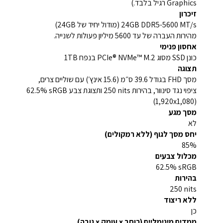
Graphics רגיל בלבד.)
זיכרון
‎24GB DDR5-5600 MT/s‎ (מודול יחיד של ‎24GB‎)
מהירות העברה של עד ‎5600 מיליון פעולות לשנייה.
אחסון פנימי
כונן SSD מסוג PCIe® NVMe™ M.2 בנפח ‎1TB‎
תצוגה
מסך FHD בגודל ‎39.6 ס״מ (15.6 אינץ׳)‎ עם שוליים צרים,
ציפוי נגד סינוור, בהירות ‎250 nits‎ ותצוגת צבע ‎62.5% sRGB
(‎1,920x1,080)‎
מסך מגע
לא
יחס מסך לגוף (ללא רמקולים)
‎85%‎
מכלול צבעים
‎62.5% sRGB‎
בהירות
‎250‎ nits‎
ללא ריצוד
כן
ממדים מינימליים (רוחב x עומק x גובה)