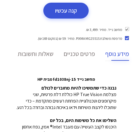
קנה עכשיו
מחשב נייד. מחיר: 3,499 ₪.
מדפסת משולבת PIXMA MG2551S
. מחיר: 59 ₪ (במקום 169 ₪).
מידע נוסף
פרטים טכניים
שאלות ותשובות
מחשב נייד 15-fd1038nj מבית HP
נבנה כדי שתמשיכו להיות מחוברים לכולם
מצלמת HP True Vision כוללת דלת פרטיות, שני
מיקרופונים וטכנולוגיית הפחתת רעשים מתקדמת – כדי
שתוכלו ליהנות משיחות וידאו באיכות גבוהה וברורה בכל רגע.
השלימו את כל משימות היום, בכל יום
היכנסו לקצב העשייה עם מעבד Intel® אמין, נפח אחסון