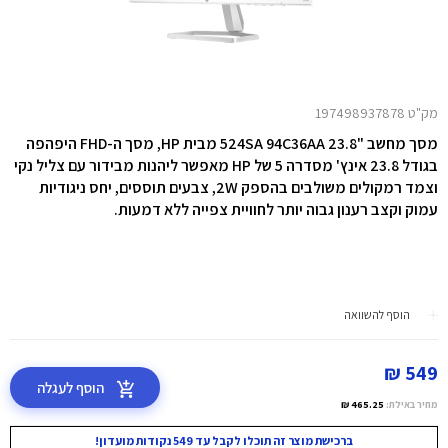
מק"ט 197498937878
מסך מחשב "23.8 524SA 94C36AA מבית HP, מסך ה-FHD היפהפה
בגודל 23.8 אינץ' מסדרה 5 של HP מאפשר ליהנות מבידור עם צליל נקי
וצמד רמקולים משולבים בהספק 2W, צבעים תוססים, יחס ניגודיות
עמוק וקצב רענון גבוה
יותר
לחוויית צפייה ללא דמעות.
הוסף להשוואה
549 ₪
הוסף לעגלה
מחיר באילת:
465.25 ₪
ברכישת מוצר זה תוכלו לקבל עד 549 נקודות מועדון!