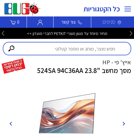
כל הקטגוריות
סניפים
צור קשר
0
מחיר מיוחד על מגוון מוצרי PETKIT לחברי מועדון >>
אייץ' פי - HP
מסך מחשב "23.8 524SA 94C36AA