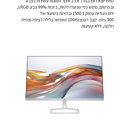
FHD יוצא דופן בגודל 23.8 אינץ'. תמונות עשירות בצבע
ובפרטים, ממש כפי שנועדו להיות, בזכות 99% צבע sRGB,
יחס ניגודיות עמוק 1500:1 ובהירות בשיעור של
300
nits‏.
קצב רענון 100Hz מאפשר גלילה רציפה וצפייה
חלקה, ללא קטיעות.