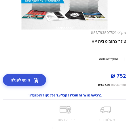
מק"ט 888793807521
טונר צהוב מבית HP.
הוסף להשוואה
752 ₪
הוסף לעגלה
מחיר באילת:
637.29 ₪
ברכישת מוצר זה תוכלו לקבל עד 752 נקודות מועדון!
משלוח חינם
קנייה בטוחה