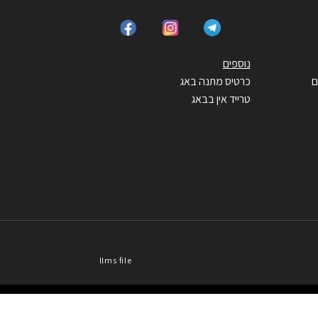
נוספים
ם
כרטיס מתנה באג
טרייד אין בבאג
llms file