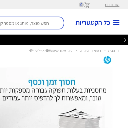
התחברות
0
כל הקטגוריות
דף הבית
>
ראשי דיו וטונרים
>
טונר מקורי ציאן 410A אייץ' פי - HP