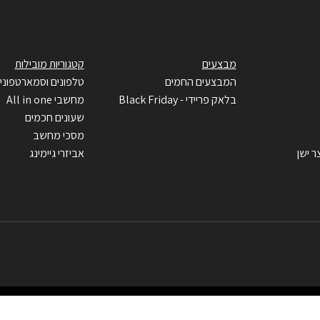
מבצעים
קטגוריות מובילות
המבצעים החמים
טלפונים וסמארטפוני
בלאק פריידי - Black Friday
מחשבי All in one
שעונים חכמים
מסכי מחשב
ר ישן
אביזרי גיימינג