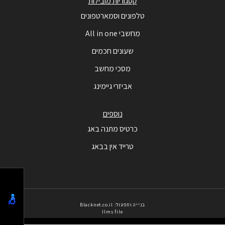
קטגוריות מובילות
טלפונים וסמארטפונים
מחשבי All in one
שעונים חכמים
מסכי מחשב
אביזרי גיימינג
נוספים
כרטיס מתנה באג
טרייד אין בבאג
בנייה ותפעול: Blacknet.co.il
llms file