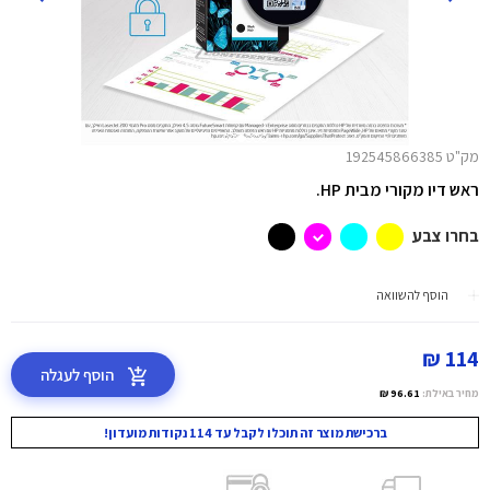
מק"ט 192545866385
ראש דיו מקורי מבית HP.
בחרו צבע
הוסף להשוואה
114 ₪
הוסף לעגלה
מחיר באילת:
96.61 ₪
ברכישת מוצר זה תוכלו לקבל עד 114 נקודות מועדון!