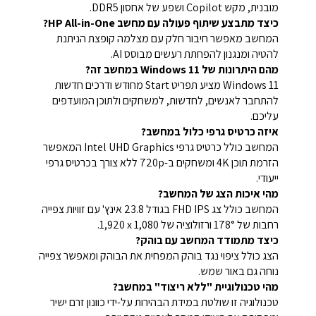
מובנית, מקש Copilot ושפע של אחסון DDR5.
כיצד מתבצע שיתוף פעולה עם מחשב HP All-in-One?
המחשב מאפשר חיבור חלק עם מצלמה קופצת הניתנת
להטיה ומנגנון להפחתת רעשים מבוסס AI.
מהם היתרונות של Windows 11 במחשב זה?
Windows 11 מציע תפריט Start מחודש ודרכים חדשות
להתחבר לאנשים, לחדשות, למשחקים ולתוכן המועדפים
עליכם.
איזה כרטיס גרפי כלול במחשב?
המחשב כולל כרטיס גרפי Intel UHD Graphics המאפשר
הזרמת תוכן 4K ומשחקים ב-720p ללא צורך בכרטיס גרפי
ייעודי.
מהי איכות הצג של המחשב?
המחשב כולל צג FHD IPS בגודל 23.8 אינץ' עם זוויות צפייה
רחבות של 178° ורזולוציה של ‎1,920 x 1,080.
כיצד מתמודד המחשב עם בוהק?
הצג כולל ציפוי נגד בוהק המפחית את הבוהק ומאפשר צפייה
נוחה גם באור שמש.
מהי טכנולוגיית "ללא ריצוד" במחשב?
טכנולוגיה זו שולטת במידת הבהירות על-ידי כוונון זרם ישיר