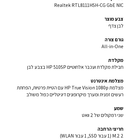
Realtek RTL8111HSH-CG GbE NIC
צבע מוצר
לבן צדף
גורם צורה
All-in-One
מקלדת
חבילת מקלדת ועכבר אלחוטיים HP 510SP‎ בצבע לבן
מצלמת אינטרנט
מצלמת HP True Vision 1080p עם הטיית פרטיות, הפחתת
רעשים זמנית ומערך מיקרופונים דיגיטליים כפול משולב
שמע
שני רמקולים של 2 וואט
חריצי הרחבה
2 M.2‏ (1 עבור SSD‏, 1 עבור WLAN)