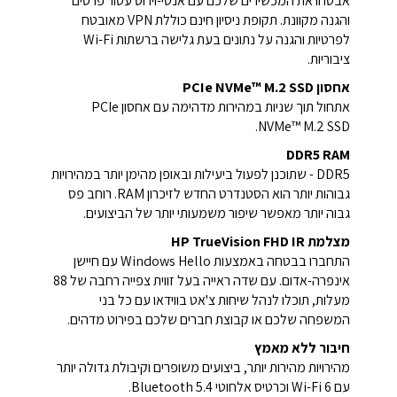
אבטחו את המכשירים שלכם עם אנטי-וירוס עטור פרסים
והגנה מקוונת. תקופת ניסיון חינם כוללת VPN מאובטח
לפרטיות והגנה על נתונים בעת גלישה ברשתות Wi-Fi
ציבוריות.
אחסון PCIe NVMe™ M.2 SSD
אתחול תוך שניות במהירות מדהימה עם אחסון PCIe
NVMe™ M.2 SSD.
DDR5 RAM
DDR5 - שתוכנן לפעול ביעילות ובאופן מהימן יותר במהירויות
גבוהות יותר הוא הסטנדרט החדש לזיכרון RAM. רוחב פס
גבוה יותר מאפשר שיפור משמעותי יותר של הביצועים.
מצלמת HP TrueVision FHD IR
התחברו בבטחה באמצעות Windows Hello עם חיישן
אינפרה-אדום. עם שדה ראייה בעל זווית צפייה רחבה של 88
מעלות, תוכלו לנהל שיחות צ'אט בווידאו עם כל בני
המשפחה שלכם או קבוצת חברים שלכם בפירוט מדהים.
חיבור ללא מאמץ
מהירויות מהירות יותר, ביצועים משופרים וקיבולת גדולה יותר
עם Wi-Fi 6 וכרטיס אלחוטי Bluetooth 5.4.