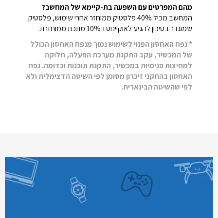
מהם המפרטים עם השפעה בת-קיימא של המחשב?
המחשב מכיל 40% פלסטיק ממוחזר אחרי שימוש, פלסטיק
שמוגדר בסיכון להגיע לאוקיינוס ו-10% מתכת ממוחזרת.
* נפח האחסון הפנוי לשימוש נמוך מנפח האחסון הכולל
של המכשיר, עקב התקנת מערכת הפעלה, חלוקה
למחיצות פנימיות במכשיר, התקנת תוכנות וכדומה. נפח
האחסון בהתקני זיכרון מסומן לפי השיטה הדצימלית ולא
לפי שהשיטה הבינארית.