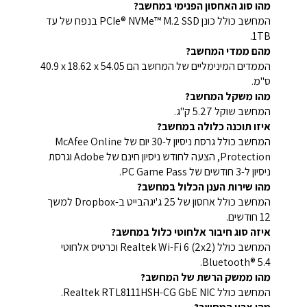
מהו סוג האחסון הפנימי במחשב?
המחשב כולל כונן PCIe® NVMe™ M.2 SSD בנפח של עד
‎1TB.
מהם ממדי המחשב?
הממדים המינימליים של המחשב הם 54.05 x‏ 18.62 x‏ 40.9
ס"מ.
מהו משקל המחשב?
המחשב שוקל 5.27 ק"ג.
איזו תוכנה כלולה במחשב?
המחשב כולל גרסת ניסיון ל-30 יום של McAfee Online
Protection, הצעה לחודש ניסיון חינם של Adobe וגרסת
ניסיון ל-3 חודשים של PC Game Pass.
מהו שירות הענן הכלול במחשב?
המחשב כולל אחסון של ‎25 ג'יגהבייט ב-Dropbox למשך
12 חודשים.
איזה סוג חיבור אלחוטי כלול במחשב?
המחשב כולל Realtek Wi-Fi 6 (2x2) וכרטיס אלחוטי
Bluetooth® 5.4.
מהו ממשק הרשת של המחשב?
המחשב כולל Realtek RTL8111HSH-CG GbE NIC.