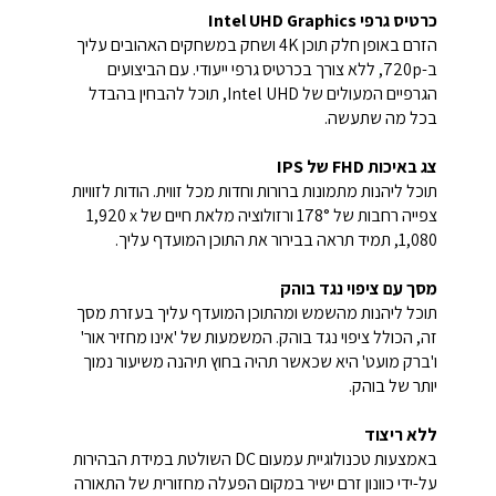
כרטיס גרפיIntel UHD Graphics ‎
הזרם באופן חלק תוכן 4K ושחק במשחקים האהובים עליך
ב-720p, ללא צורך בכרטיס גרפי ייעודי. עם הביצועים
הגרפיים המעולים של Intel UHD, תוכל להבחין בהבדל
בכל מה שתעשה.
צג באיכות FHD של IPS
תוכל ליהנות מתמונות ברורות וחדות מכל זווית. הודות לזוויות
צפייה רחבות של 178° ורזולוציה מלאת חיים של ‎1,920 x
1,080, תמיד תראה בבירור את התוכן המועדף עליך.
מסך עם ציפוי נגד בוהק
תוכל ליהנות מהשמש ומהתוכן המועדף עליך בעזרת מסך
זה, הכולל ציפוי נגד בוהק. המשמעות של 'אינו מחזיר אור'
ו'ברק מועט' היא שכאשר תהיה בחוץ תיהנה משיעור נמוך
יותר של בוהק.
ללא ריצוד
באמצעות טכנולוגיית עמעום DC השולטת במידת הבהירות
על-ידי כוונון זרם ישיר במקום הפעלה מחזורית של התאורה