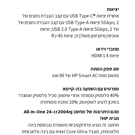
יציאות
אחורית יציאת USB Type-C®‎ עם קצב העברת נתונים של
5Gbps; 2 יציאות USB Type-A עם קצב העברת נתונים של
של 5Gbps; 2 יציאות USB 2.0 Type-A‏; יציאת
אוזניות/מיקרופון משולבת; יציאת RJ-45
מחברי וידאו
יציאת HDMI 1.4
סוג ספק המתח
מתאם מתח HP Smart AC של 90 ואט
מפרטים עם השפעה בת-קיימא
40% פלסטיק ממוחזר אחרי שימוש; מכיל פלסטיק שמוגדר
בסיכון להגיע לאוקיינוס; 10% מתכת ממוחזרת
מהם היתרונות של מחשב All-in-One 24-cr2004nj
מבית HP?
מחשב זה מציע פרודוקטיביות משופרת מבוססת בינה
מלאכותית, מעבד Intel Core Ultra עם בינה מלאכותית