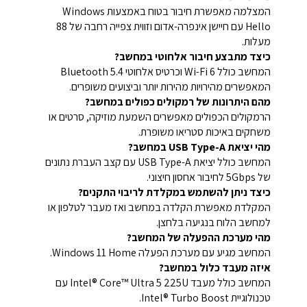
המצלמה מאפשרת חיבור בטוח באמצעות Windows
Hello עם חיישן אינפרה-אדום וזווית צפייה רחבה של 88
מעלות.
כיצד מתבצע חיבור אלחוטי במחשב?
המחשב כולל Wi-Fi 6 וכרטיס אלחוטי Bluetooth 5.4
המאפשרים מהירויות מהירות יותר וביצועים משופרים.
מהם היתרונות של רמקולים כפולים במחשב?
הרמקולים הכפולים מאפשרים השמעת מוזיקה, סרטים או
משחקים באיכות סטריאו משופרת.
מהי יציאת USB Type-A במחשב?
המחשב כולל יציאת USB Type-A עם קצב העברת נתונים
של 5Gbps לחיבור אחסון חיצוני.
כיצד ניתן להשתמש במקלדת לריבוי התקנים?
המקלדת מאפשרת הקלדה במחשב ואז מעבר לטלפון או
למחשב הלוח בנגיעה בלחצן.
מהי מערכת ההפעלה של המחשב?
המחשב מגיע עם מערכת הפעלה Windows 11 Home.
איזה מעבד כלול במחשב?
המחשב כולל מעבד Intel® Core™ Ultra 5 225U עם
טכנולוגיית Intel® Turbo Boost.