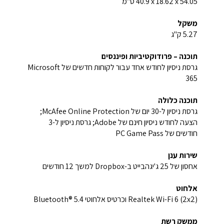
54.05 x‏ 18.62 x‏ 40.9 ס"מ
משקל
5.27 ק"ג
תוכנה – פרודוקטיביות ופיננסים
גרסת ניסיון לחודש אחד עבור לקוחות חדשים של Microsoft
365
תוכנה כלולה
גרסת ניסיון ל-30 יום של McAfee Online Protection‏;
הצעה לחודש ניסיון חינם של Adobe; גרסת ניסיון ל-3
חודשים של PC Game Pass
שירות ענן
אחסון של ‎25 ג'יגהבייט ב-Dropbox למשך 12 חודשים
אלחוט
Realtek Wi-Fi 6 (2x2) וכרטיס אלחוטי Bluetooth® 5.4
ממשק רשת