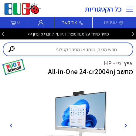
כל הקטגוריות
סניפים
צור קשר
0
מחיר מיוחד על מגוון מוצרי PETKIT לחברי מועדון >>
אייץ' פי - HP
מחשב All-in-One 24-cr2004nj