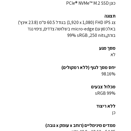
כונן PCIe® NVMe™ M.2 SSD
תצוגה
צג FHD IPS‏ (‎1,920 x 1,080) בגודל 60.5 ס"מ (23.8 אינץ')
באלכסון עם micro-edge בשלושה צדדים, ציפוי נגד
בוהק,‎250 nits‏, ‎99% sRGB
מסך מגע
לא
יחס מסך לגוף (ללא רמקולים)
98.16%
מכלול צבעים
99% sRGB
ללא ריצוד
כן
ממדים מינימליים (רוחב x עומק x גובה)