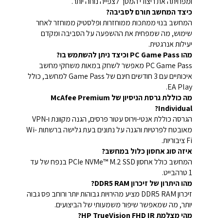
ומפחיתה את ריצודי המסך לצפייה נוחה יותר.
כיצד המחשב תורם לסביבה?
המחשב בנוי ממתכות ממוחזרות ופלסטיק ממוחזר לאחר
שימוש, מה שמפחית את ההשפעה על הסביבה ומקדם
יעילות אנרגטית.
מהו PC Game Pass וכיצד ניתן להשתמש בו?
PC Game Pass מאפשר לשחק במאות משחקי מחשב
איכותיים עם 3 חודשים חינם של Game Pass למחשב, כולל
EA Play.
מה כוללת גרסת הניסיון של McAfee Premium
Individual?
הגרסה כוללת אנטי-וירוס עטור פרסים, הגנה מקוונת ו-VPN
מאובטח לפרטיות והגנה על נתונים בעת גלישה ברשתות Wi-
Fi ציבוריות.
איזה סוג אחסון כלול במחשב?
המחשב כולל אחסון PCIe NVMe™ M.2 SSD בנפח של עד
1 טרהבייט.
מהו היתרון של זיכרון DDR5 RAM?
זיכרון DDR5 RAM מציע מהירויות גבוהות יותר ורוחב פס גבוה
יותר, מה שמאפשר שיפור משמעותי של הביצועים.
מהי מצלמת HP TrueVision FHD IR?