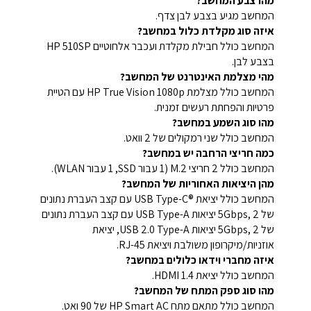
מהו צבע המחשב?
המחשב מגיע בצבע לבן צדף.
איזה סוג מקלדת כלול במחשב?
המחשב כולל חבילת מקלדת ועכבר אלחוטיים HP 510SP‎
בצבע לבן.
מהי מצלמת האינטרנט של המחשב?
המחשב כולל מצלמת HP True Vision 1080p עם הטיית
פרטיות והפחתת רעשים זמנית.
מהו סוג השמע במחשב?
המחשב כולל שני רמקולים של 2 וואט.
כמה חריצי הרחבה יש במחשב?
המחשב כולל 2 חריצי M.2‏ (1 עבור SSD‏, 1 עבור WLAN).
מהן היציאות האחוריות של המחשב?
המחשב כולל יציאת USB Type-C®‎ עם קצב העברת נתונים
של 5Gbps, 2 יציאות USB Type-A עם קצב העברת נתונים
של 5Gbps, 2 יציאות USB 2.0 Type-A‏, יציאת
אוזניות/מיקרופון משולבת ויציאת RJ-45.
איזה מחברי וידאו כלולים במחשב?
המחשב כולל יציאת HDMI 1.4.
מהו סוג ספק המתח של המחשב?
המחשב כולל מתאם מתח HP Smart AC של 90 ואט.