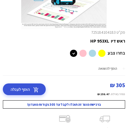
מק"ט 725184104183
ראש דיו HP 953XL
בחרו צבע
הוסף להשוואה
305 ₪
הוסף לעגלה
מחיר באילת:
258.47 ₪
ברכישת מוצר זה תוכלו לקבל עד 305 נקודות מועדון!