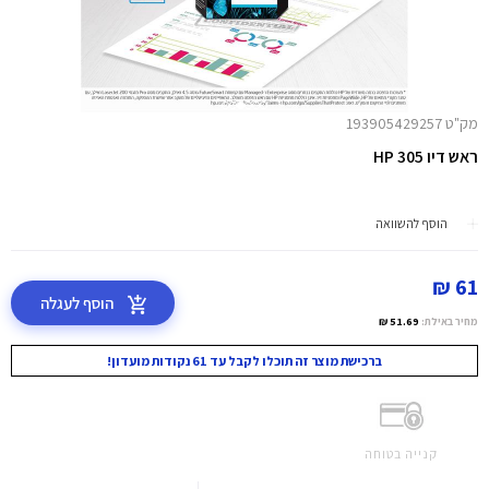
מק"ט 193905429257
ראש דיו HP 305
הוסף להשוואה
61 ₪
הוסף לעגלה
מחיר באילת:
51.69 ₪
ברכישת מוצר זה תוכלו לקבל עד 61 נקודות מועדון!
קנייה בטוחה