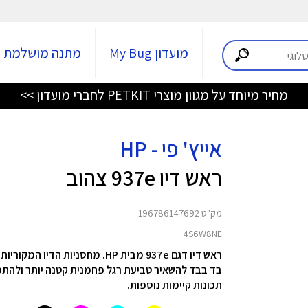
מועדון My Bug
מתנה מושלמת
מחיר מיוחד על מגוון מוצרי PETKIT לחברי מועדון >>
אייץ' פי - HP
ראש דיו 937e צהוב
מק"ט 196786147692
4S6W8NE
ראש דיו דגם 937e מבית HP. מחסניות הדיו המקוריות HP EvoMore מיועדות להדפיס פי 2 עמודים ממחסניות
בד בבד להשאיר טביעת רגל פחמנית קטנה
יותר
ולהת
תכונות קיימות נוספות.