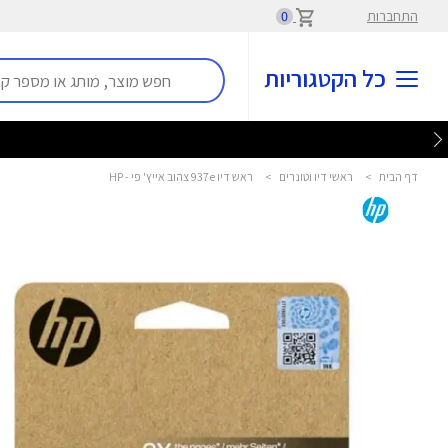
התחברות
0
כל הקטגוריות
דף הבית
>
ראשי דיו וטונרים
>
ראש דיו 937e צהוב אייץ' פי - HP