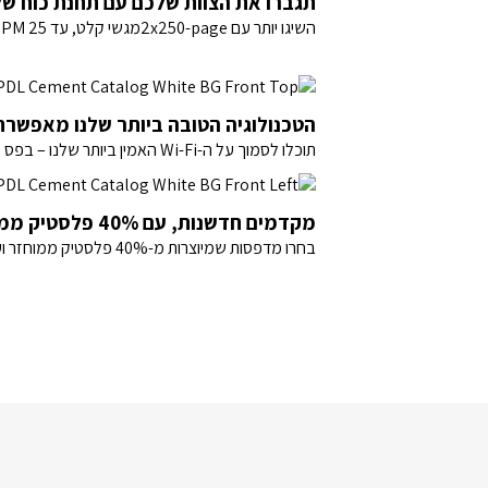
תגברו את הצוות שלכם עם תחנת כוח של
השיגו יותר עם 2x250-pageמגשי קלט, עד 25 PPM ותכונות חוסכות זמן באפליקציית ההדפסה הטובה ביותר
הטכנולוגיה הטובה ביותר שלנו מאפשר
תוכלו לסמוך על ה-Wi-Fi האמין ביותר שלנו – בפס כפול עם יכולת תיקון עצמי – ולעבוד בבטחה עם HP Wolf Pro Security
מקדמים חדשנות, עם 40% פלסטיק ממוחזר‎
בחרו מדפסות שמיוצרות מ-40% פלסטיק ממוחזר ועזרו להגן על היערות שלנו בכל עמוד שאתם מדפיסים‎