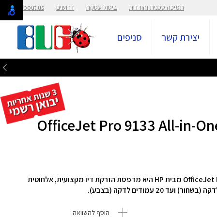
תמיכה טכנית והורדות
ביטול עסקה
דרושים
About us
יצירת קשר
סניפים
מדפסת משולבת אלחוטית דגם OfficeJet Pro 9123 All-in-One מבית HP היא מדפסת הזרקת דיו מקצועית, אלחוטית
הוסף להשוואה