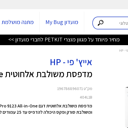
מועדון My Bug
מתנה מושלמת
מחיר מיוחד על מגוון מוצרי PETKIT לחברי מועדון >>
אייץ' פי - HP
מדפסת משולבת אלחוטית OfficeJet Pro 9133 All-in-One
מק"ט 196786896071
404L1B
ומשולבת סורק ופקס היכולה להדפיס עד 25 עמודים לדקה (בשחור) ועד 20 עמודים לדקה (בצבע).