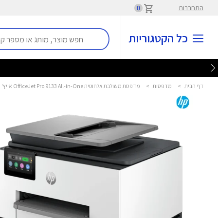
התחברות
0
כל הקטגוריות
דף הבית
>
מדפסות
>
מדפסת משולבת אלחוטית OfficeJet Pro 9133 All-in-One אייץ' פי - HP