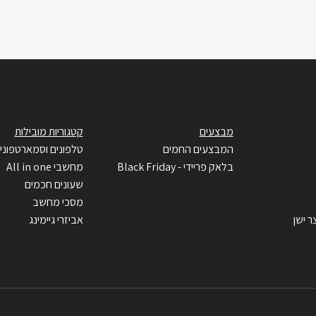
מבצעים
קטגוריות מובילות
המבצעים החמים
טלפונים וסמארטפוני
בלאק פריידי - Black Friday
מחשבי All in one
שעונים חכמים
מסכי מחשב
ר ישן
אביזרי גיימינג