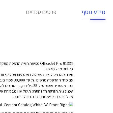
מידע נוסף
פרטים טכניים
קל ונוח מכל מכשיר.
תיהנו מהדפסה ניידת פשוטה באמצעות אפליקציות כמו HP Smart ו-Apple AirPrint™, ותמיכה ב-Wi-Fi Direct ובאישור 
ומזין מסמכים אוטומטי ל-35 גיליונות, כך שתוכלו להדפיס, לסרוק ולשלוח פקסים ללא מאמץ.
שכל פרט ופרט יישמרו בצורה חדה וברורה.