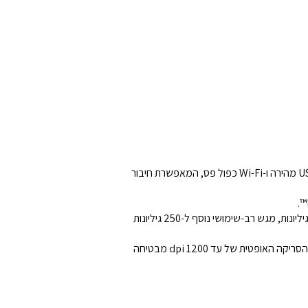
הOfficeJet Pro 9133 מציעה חוויית הדפסה מתקדמת ומשתלמת במיוחד, עם קישוריות מגוונת הכוללת יציאת Ethernet, יציאת USB מהירה ו-Wi-Fi כפול פס, המאפשרת חיבור
עם מחזור הדפסה מרשים של עד 30,000 עמודים בחודש, תוכלו להתמודד עם כל משימה בקלות. המכשיר כולל מגש הזנה ל-250 גיליונות, מגש רב-שימושי נוסף ל-250 גיליונות
טכנולוגיית הזרקת הדיו התרמית של HP מבטיחה איכות הדפסה גבוהה, כולל הדפסה ללא שוליים למראה מקצועי ומרהיב. רזולוציית הסריקה האופטית של עד 1200 dpi מבטיחה