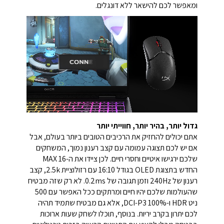
ומאפשר לכם להישאר ללא דונגלים.
גדול יותר, בהיר יותר, חווייתי יותר
אתם יכולים להחזיק את הרכיבים הטובים ביותר בעולם, אבל
אם יש לכם תצוגה עמומה עם קצב רענון נמוך, המשחקים
שלכם ירגישו איטיים וחסרי חיים. לכן ציידו את ה-MAX 16
החדש בתצוגת OLED בגודל 16:10 עם רזולוציית 2.5k, קצב
רענון של 240Hz וזמן תגובה של 0.2ms. לא רק שזה מבטיח
שהעולמות שלכם יהיו חיים ומרתקים ככל האפשר עם 500
ניט HDR ו-100% DCI-P3, אלא גם מבטיח שתמיד תהיה
לכם יתרון בקרב יריות. בנוסף, תוכלו לשחק שעות ארוכות