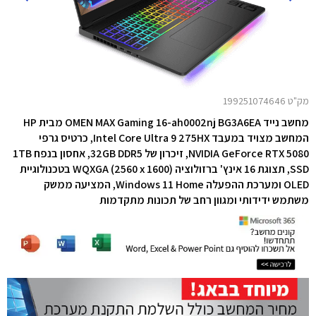
מק"ט 199251074646
מחשב נייד OMEN MAX Gaming 16-ah0002nj BG3A6EA מבית HP
המחשב מצויד במעבד Intel Core Ultra 9 275HX, כרטיס גרפי
NVIDIA GeForce RTX 5080,
זיכרון של 32GB DDR5, אחסון בנפח 1TB
SSD,
תצוגת 16 אינץ' ברזולוציה WQXGA (2560 x 1600) בטכנולוגיית
OLED ו
מערכת ההפעלה Windows 11 Home, המציעה ממשק
משתמש ידידותי ומגוון רחב של תכונות מתקדמות