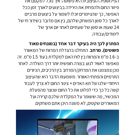
הפילוסופיה העיצובית היא פשוטה: איך נוכל למקסם את
פיזור החום ולהפחית את הירידה בביצועים לאורך זמן ככל
האפשר, כך שהגיימרים יוכלו לשמור על ביצועים מרביים
לאורך כל סשן המשחק שלהם, בין אם מדובר בשידור חי של
24 שעות או סשן של שעתיים לאחר יום ארוך של
לימודים/עבודה.
הפתרון לכך היה בעיקר דבר אחד (במונחים מאוד
פשוטים). מרחב
. התחלנו בהגדלת המרווח של המאוורר
ב-1.6 מ"מ והמרווח בין לוח האם למקלדת בעוד 1.5 מ"מ. זה
מאפשר לאוויר לנוע בצורה חופשית יותר דרך השלדה. לאחר
מכן צמצמנו את המרחק/המרחב בין הרכיבים, הכיורים
התרמיים והפתחי האוורור. משמעות הדבר היא שהעיצוב
הייחודי שלנו של תא האדים + צינור החום לא צריך לעבוד
קשה כל כך כדי לפלוט את כל החום שנוצר מהפעלת
המכשיר, מה ששומר על המקלדת שלכם קרירה ועל
המאווררים שקטים, לא משנה היכן אתם משחקים.