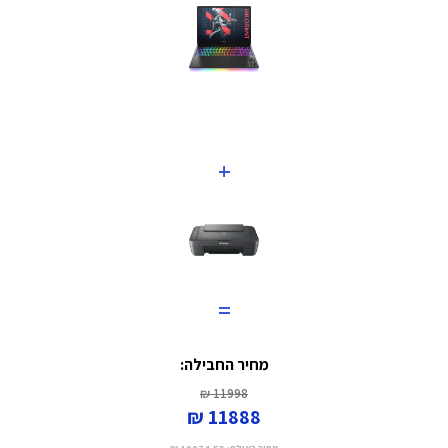
+
=
מחיר החבילה:
11998 ₪
11888 ₪
מחיר באילת:
10074.58 ₪