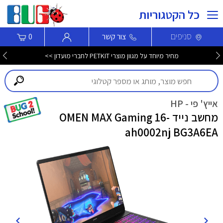
כל הקטגוריות
סניפים
צור קשר
0
חדש! סמארטפון Nothing Phone (4b) עכשיו לרכישה >>>
אייץ' פי - HP
מחשב נייד OMEN MAX Gaming 16-
ah0002nj BG3A6EA