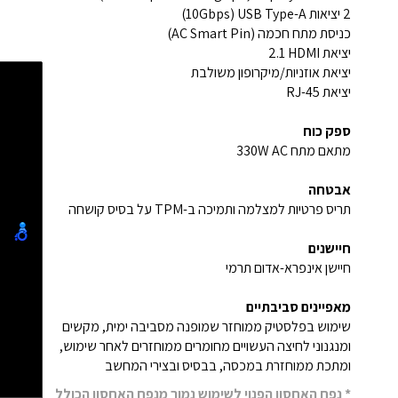
2 יציאות USB Type-A ‏(‎10Gbps‏)‏
כניסת מתח חכמה (AC Smart Pin)‏
יציאת HDMI ‏2.1‏
יציאת אוזניות/מיקרופון משולבת‏
יציאת RJ-45‏
ספק כוח
מתאם מתח AC ‏330W‏
אבטחה
תריס פרטיות למצלמה ותמיכה ב-TPM על בסיס קושחה
חיישנים
חיישן אינפרא-אדום תרמי
מאפיינים סביבתיים
שימוש בפלסטיק ממוחזר שמופנה מסביבה ימית, מקשים
ומנגנוני לחיצה העשויים מחומרים ממוחזרים לאחר שימוש,
ומתכת ממוחזרת במכסה, בבסיס ובצירי המחשב
* נפח האחסון הפנוי לשימוש נמוך מנפח האחסון הכולל