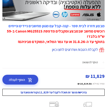
מבצע חזרה לבית ספר - קנה-קבל עם מגוון מחשבים ניידים ונייחים
רוכשים מחשב שבמבצע ומקבלים מדפסת Canon MG2551S ב-59
ש"ח בלבד!
בתוקף עד ה-31.8.26 או עד גמר המלאי, המוקדם מביניהם!
לקבלת הטבות ושדרוגים לחצו כאן
הוסף להשוואה
11,829 ₪
הוסף לעגלה
מחיר באילת:
10,024.58 ₪
ברכישת מוצר זה תוכלו לקבל עד 11,829 נקודות מועדון!