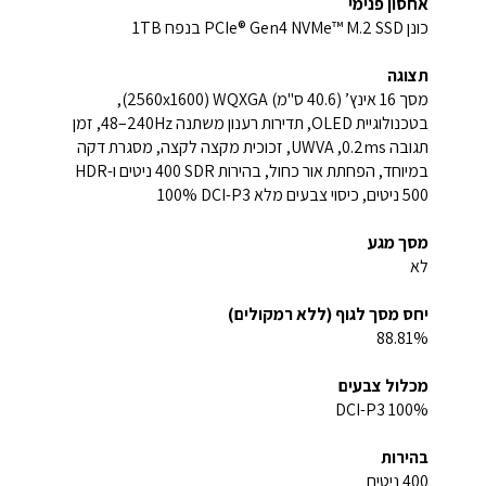
אחסון פנימי
כונן SSD ‏PCIe® Gen4 NVMe™ M.2 בנפח ‎1TB‏
תצוגה
מסך ‎16 אינץ’‏ (40.6 ס"מ)‏ WQXGA ‏(2560x1600)‏,
בטכנולוגיית OLED, תדירות רענון משתנה ‎48–240Hz‏, זמן
תגובה ‎0.2ms‏, UWVA, זכוכית מקצה לקצה, מסגרת דקה
במיוחד, הפחתת אור כחול, בהירות SDR ‏400 ניטים ו-HDR
מסך מגע
לא
יחס מסך לגוף (ללא רמקולים)
88.81%‏
מכלול צבעים
100% DCI-P3‏
בהירות
400 ניטים