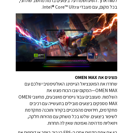
לטווח ארוך. השיגו ושמרו על ביצועים ברמת מחשב שולחני,
בכל מקום, עם מעבדי Intel® Core™ Ultra.
מציגים את OMEN MAX
שחררו את הפוטנציאל הגיימינג האולטימטיבי שלכם עם
OMEN MAX—המקום שבו הכוח פוגש את
השלמות. מעוצבים עבור גיימרים מושבעים, מחשבי OMEN
MAX מספקים ביצועים מובילים בתעשייה עם רכיבים
מתקדמים, חידושים מהפכניים בקירור ותוכנה מתקדמת
לשיפור ביצועים. שלטו בכל משחק עם מהירות חלקה,
ויזואליות מדהימה ואמינות שאין לה תחרות.
בין אם אתם רודפים אחרי ה-FPS הגבוה ביותר או דוחפים את