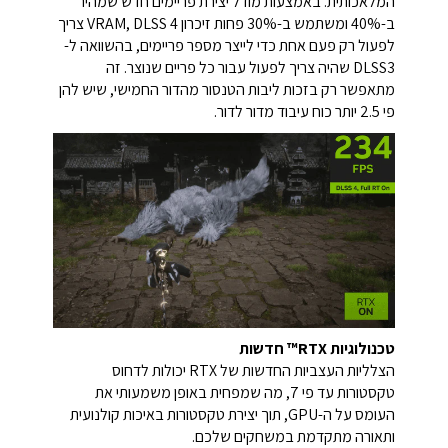
המלאכותית. באמצעות מודל יצירת פריימים חדש שמהיר
ב-40% ומשתמש ב-30% פחות זיכרון VRAM, DLSS 4 צריך
לפעול רק פעם אחת כדי לייצר מספר פריימים, בהשוואה ל-
DLSS3 שהיה צריך לפעול עבור כל פריים שנוצר. זה
מתאפשר רק בזכות ליבות הטנסור מהדור החמישי, שיש להן
פי 2.5 יותר כוח עיבוד מדור לדור.
טכנולוגיות RTX™ חדשות
הצלליות העצביות החדשות של RTX יכולות לדחוס
טקסטורות עד פי 7, מה שמפחית באופן משמעותי את
העומס על ה-GPU, תוך יצירת טקסטורות באיכות קולנועית
ותאורה מתקדמת במשחקים שלכם.