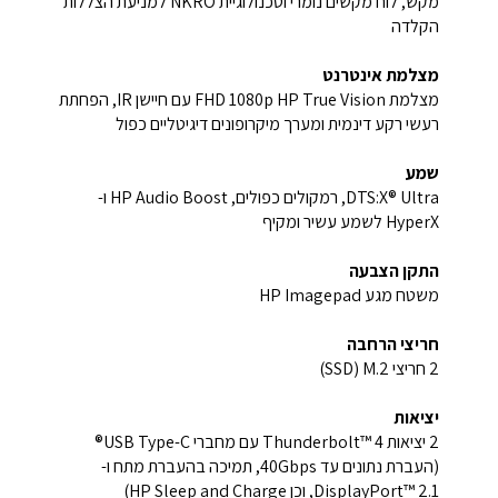
מקש, לוח מקשים נומרי וטכנולוגיית NKRO למניעת הצללות
הקלדה
מצלמת אינטרנט
מצלמת HP True Vision ‏FHD 1080p עם חיישן IR, הפחתת
רעשי רקע דינמית ומערך מיקרופונים דיגיטליים כפול
שמע
DTS:X® Ultra‏, רמקולים כפולים, HP Audio Boost‏ ו-
HyperX‏ לשמע עשיר ומקיף
התקן הצבעה
משטח מגע HP Imagepad‏
חריצי הרחבה
2 חריצי M.2 ‏(SSD)‏
יציאות
2 יציאות Thunderbolt™ 4 עם מחברי USB Type-C®
(העברת נתונים עד ‎40Gbps‏, תמיכה בהעברת מתח ו-
DisplayPort™ 2.1‏, וכן HP Sleep and Charge)‏