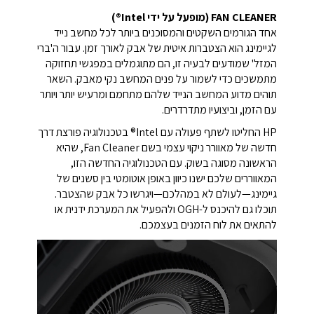
FAN CLEANER (מופעל על ידי Intel®)
אחד הגורמים השקטים והמסוכנים ביותר לכל מחשב נייד
לגיימינג הוא הצטברות איטית של אבק לאורך זמן. עבור ה'ברי
המזל' שמודעים לבעיה זו, הם מתוגמלים במפגשי תחזוקה
מתמשכים כדי לשמור על פנים המחשב נקי מאבק. השאר
תוהים מדוע המחשב הנייד שלהם מתחמם ומרעיש יותר ויותר
עם הזמן, וביצועיו מתדרדרים.
HP החליטו לשתף פעולה עם Intel® בטכנולוגיה פורצת דרך
חדשה של מאוורר ניקוי עצמי בשם Fan Cleaner, שהיא
הראשונה מסוגה בשוק. עם הטכנולוגיה החדשה הזו,
המאווררים שלכם ישנו כיוון באופן אוטומטי בין סשנים של
גיימינג—לעולם לא במהלכם—ויגרשו כל אבק שהצטבר.
תוכלו גם להיכנס ל-OGH ולהפעיל את המערכת ידנית או
להתאים את לוח הזמנים בעצמכם.