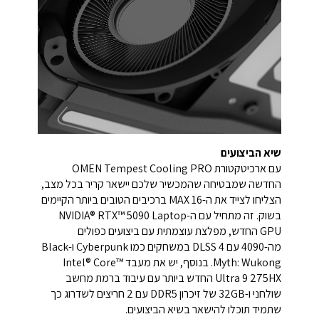
שיא הביצועים
עם ארכיטקטורת OMEN Tempest Cooling PRO
החדשה שמבטיחה שהמכשיר שלכם יישאר קריר בכל מצב,
הצליחו לצייד את ה-MAX 16 ברכיבים הטובים ביותר הקיימים
בשוק. זה מתחיל עם ה-NVIDIA® RTX™ 5090 Laptop
GPU החדש, מפלצת עוצמתית עם ביצועים כפולים
מה-4090 עם DLSS 4 במשחקים כמו Cyberpunk ו-Black
Myth: Wukong. בנוסף, יש את מעבד Intel® Core™
Ultra 9 275HX החדש ביותר עם עיבוד ברמת מחשב
שולחני ו-32GB של זיכרון DDR5 עם 2 חריצים לשדרוג כך
שתמיד תוכלו להישאר בשיא הביצועים.