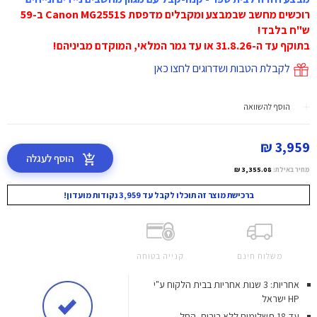
רוכשים מחשב שבמבצע ומקבלים מדפסת Canon MG2551S ב-59
ש"ח בלבד!
בתוקף עד ה-31.8.26 או עד גמר המלאי, המוקדם מביניהם!
לקבלת הטבות ושדרוגים לחצו כאן
הוסף להשוואה
3,959 ₪
הוסף לעגלה
מחיר באילת:
3,355.08 ₪
ברכישת מוצר זה תוכלו לקבל עד 3,959 נקודות מועדון!
משלוח חינם
קנייה בטוחה
אחריות: 3 שנות אחריות בבית הלקוח ע"י
HP ישראל
עד 18 תשלומים ללא ריבית.
החל