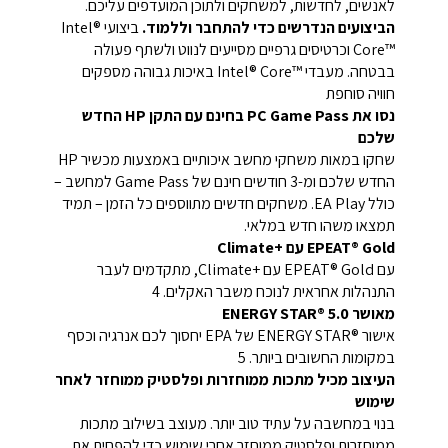
לאנשים, לחדשות, למשחקים ולתוכן המועדפים עליכם.
הביצועים הנדרשים כדי להתחבר וללמוד.
ביצועי Intel®
Core™‎ וכרטיסים גרפיים מסייעים לנווט ולשתף פעולה
בבטחה. מעבדי Intel® Core™‎ באיכות גבוהה מספקים
חוויה
סוחפת
נסו את PC Game Pass בחינם עם התקן HP החדש
שלכם
שחקו במאות משחקי מחשב איכותיים באמצעות מכשיר HP
החדש שלכם ומ-3 חודשים חינם של Game Pass למחשב –
כולל EA Play. משחקים חדשים מתווספים כל הזמן – תמיד
תמצאו משהו חדש במלאי.
EPEAT® Gold עם Climate+‎
עם EPEAT® Gold עם Climate+‎, מתקדמים לעבר
התנהלות אחראית לנוכח משבר האקלים. 4
מאושר ENERGY STAR‎®‎ 5.0‎‏
אישור ENERGY STAR®‎ של EPA יחסוך לכם אנרגיה וכסף
במקומות החשובים ביותר. 5
העיצוב מכיל מתכות ממוחזרות ופלסטיק ממוחזר לאחר
שימוש
בנוי במחשבה על עתיד טוב יותר. מעוצב בשילוב מתכות
ממוחזרות ופלסטיק ממוחזר אחרי שימוש כדי להפחית את