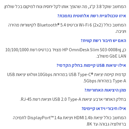
המחשב שוקל ‎3.8 ק"ג‎, מה שהופך אותו לקל יחסית ונוח למיקום בכל שולחן.
איזו טכנולוגיית רשת אלחוטית נתמכת?
המחשב כולל Wi-Fi 6 (2x2) וכרטיס Bluetooth® 5.4 לקישוריות מהירה
ויציבה.
האם יש חיבור רשת קווית?
כן, HP OmniDesk Slim S03-0008nj מצויד בכרטיס רשת ‎10/100/1000
GbE LAN‎ משולב.
אילו יציאות USB קיימות בחלק הקדמי?
קדמית קיימת יציאת USB Type-C®‎ במהירות ‎10Gbps‎ ושלוש יציאות USB
Type-A במהירות ‎5Gbps‎.
מהן היציאות האחוריות?
בחלק האחורי ארבע יציאות USB 2.0 Type-A ויציאת רשת RJ-45.
אילו חיבורי וידאו קיימים?
המחשב כולל יציאת HDMI 1.4b ויציאת DisplayPort™ 1.4a לתמיכה
ברזולוציה גבוהה עד 8K.