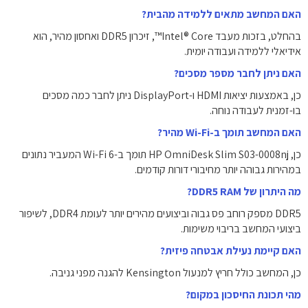
האם המחשב מתאים ללמידה מהבית?
בהחלט, בזכות מעבד Intel® Core™, זיכרון DDR5 ואחסון מהיר, הוא
אידיאלי ללמידה ועבודה יומית.
האם ניתן לחבר מספר מסכים?
כן, באמצעות יציאות HDMI ו-DisplayPort ניתן לחבר כמה מסכים
בו-זמנית לעבודה נוחה.
האם המחשב תומך ב-Wi-Fi מהיר?
כן, HP OmniDesk Slim S03-0008nj תומך ב-Wi-Fi 6 המעביר נתונים
במהירות גבוהה יותר מחיבורי דורות קודמים.
מה היתרון של DDR5 RAM?
DDR5 מספק רוחב פס גבוה וביצועים מהירים יותר לעומת DDR4, לשיפור
ביצועי המחשב בריבוי משימות.
האם קיימת נעילת אבטחה פיזית?
כן, המחשב כולל חריץ למנעול Kensington להגנה מפני גניבה.
מהי תכונת החיסכון במקום?