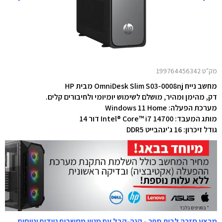
מק"ט 199764456342
מחשב נייח OmniDesk Slim S03-0008nj מבית HP
דק, מהימן ומהיר, מושלם לשימוש יומיומי ולחיבורים קלים.
מערכת הפעלה: Windows 11 Home
מותג המעבד: Intel® Core™ i7 14700 דור 14
גודל זיכרון: 16 ג'יגהבייט DDR5
מבצע חזרה לבית ספר - קנה-קבל עם מגוון מחשבים ניידים ונייחים