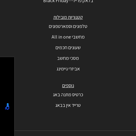
בלאק פריידי - Black Friday
קטגוריות מובילות
טלפונים וסמארטפונים
מחשבי All in one
שעונים חכמים
מסכי מחשב
אביזרי גיימינג
נוספים
כרטיס מתנה באג
טרייד אין בבאג