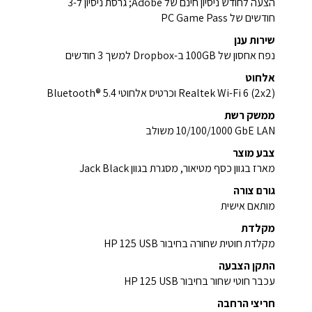
הצעה לחודש ניסיון חינם של Adobe; גרסת ניסיון ל-3
חודשים של PC Game Pass
שירות ענן
נפח אחסון של 100GB ב-Dropbox למשך 3 חודשים
אלחוט
Realtek Wi-Fi 6 (2x2) וכרטיס אלחוטי Bluetooth® 5.4
ממשק רשת
‎10/100/1000 GbE LAN‎‏ משולב
צבע מוצר
מארז בגוון כסף מטיאור, מסגרת בגוון Jack Black
גורם צורה
מותאם אישית
מקלדת
מקלדת חוטית שחורה בחיבור USB‏ HP 125
התקן הצבעה
עכבר חוטי שחור בחיבור USB‏ HP 125
חריצי הרחבה