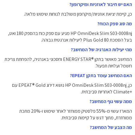
האם יש חיבור לאוזניות ומיקרופון?
כן, קיימת יציאת אוזניות/מיקרופון משולבת לנוחות שימוש מלאה.
מה סוג ספק הכוח?
HP OmniDesk Slim S03-0008nj מגיע עם ספק כוח בהספק ‎180‎ ואט,
בעל הסמכת 80 Plus Gold ליעילות אנרגטית גבוהה.
מהי יעילות האנרגיה של המחשב?
המחשב מאושר בתקן ENERGY STAR®‎ וחסכוני באנרגיה, להפחתת צריכת
חשמל ועלויות תפעול.
האם המחשב עומד בתקן EPEAT?
כן, HP OmniDesk Slim S03-0008nj נושא דירוג EPEAT® Gold עם
Climate+‎ לאחריות סביבתית.
ממה עשוי גוף המחשב?
המארז עשוי מ-55% פלסטיק ממוחזר לאחר שימוש ו-20% מתכת
ממוחזרת, מתוך דגש על קיימות סביבתית.
מה הצבע של המחשב?