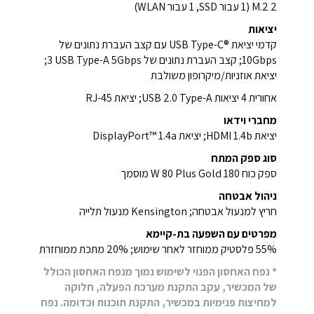
2 M.2‏ (1 עבור SSD‏, 1 עבור WLAN)
יציאות
קדמי יציאת USB Type-C®‎ עם קצב העברת נתונים של
10Gbps; קצב העברת נתונים של ‎3 USB Type-A 5Gbps;
יציאת אוזניות/מיקרופון משולבת
אחורית 4 יציאות USB 2.0 Type-A‏; יציאת RJ-45
מחברי וידאו
יציאת HDMI 1.4b; יציאת DisplayPort™ 1.4a
סוג ספק המתח
ספק כוח 180 W 80 Plus Gold מוסמך
ניהול אבטחה
חריץ למנעול אבטחה; Kensington מנעול תלייה
מפרטים עם השפעה בת-קיימא
55% פלסטיק ממוחזר לאחר שימוש; 20% מתכת ממוחזרת
* נפח האחסון הפנוי לשימוש נמוך מנפח האחסון הכולל
של המכשיר, עקב התקנת מערכת הפעלה, חלוקה
למחיצות פנימיות במכשיר, התקנת תוכנות וכדומה. נפח