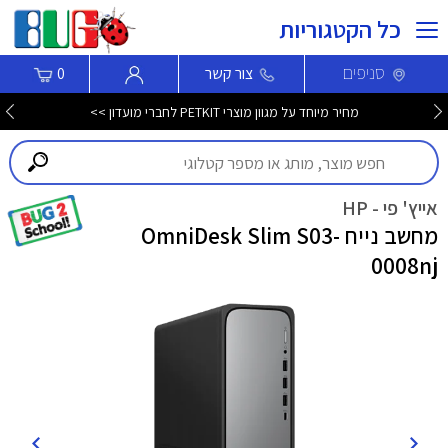
כל הקטגוריות
סניפים
צור קשר
0
מחיר מיוחד על מגוון מוצרי PETKIT לחברי מועדון >>
אייץ' פי - HP
מחשב נייח OmniDesk Slim S03-
0008nj