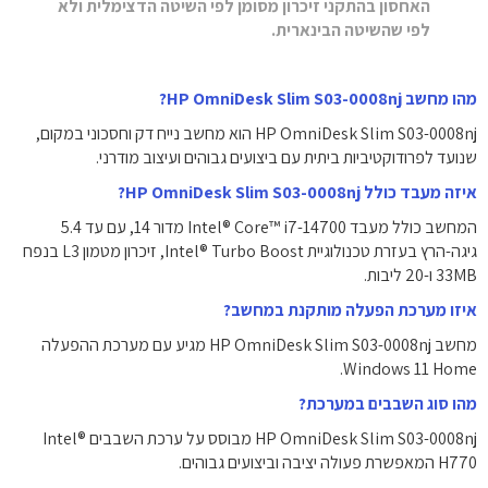
האחסון בהתקני זיכרון מסומן לפי השיטה הדצימלית ולא
לפי שהשיטה הבינארית.
מהו מחשב HP OmniDesk Slim S03-0008nj?
HP OmniDesk Slim S03-0008nj הוא מחשב נייח דק וחסכוני במקום,
שנועד לפרודוקטיביות ביתית עם ביצועים גבוהים ועיצוב מודרני.
איזה מעבד כולל HP OmniDesk Slim S03-0008nj?
המחשב כולל מעבד Intel® Core™ i7-14700 מדור 14, עם עד 5.4
גיגה-הרץ בעזרת טכנולוגיית Intel® Turbo Boost, זיכרון מטמון L3 בנפח
33MB ו-20 ליבות.
איזו מערכת הפעלה מותקנת במחשב?
מחשב HP OmniDesk Slim S03-0008nj מגיע עם מערכת ההפעלה
Windows 11 Home.
מהו סוג השבבים במערכת?
HP OmniDesk Slim S03-0008nj מבוסס על ערכת השבבים Intel®
H770 המאפשרת פעולה יציבה וביצועים גבוהים.