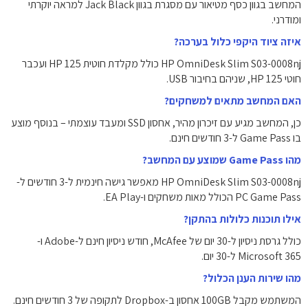
המחשב בגוון כסף מטיאור עם מסגרת בגוון Jack Black למראה יוקרתי
ומודרני.
איזה ציוד היקפי כלול בערכה?
HP OmniDesk Slim S03-0008nj כולל מקלדת חוטית HP 125 ועכבר
חוטי HP 125, שניהם בחיבור USB.
האם המחשב מתאים למשחקים?
כן, המחשב מגיע עם זיכרון מהיר, אחסון SSD ומעבד עוצמתי – בנוסף מוצע
בו Game Pass ל-3 חודשים חינם.
מהו Game Pass שמוצע עם המחשב?
HP OmniDesk Slim S03-0008nj מאפשר גישה חינמית ל-3 חודשים ל-
PC Game Pass הכולל מאות משחקים ו-EA Play.
אילו תוכנות כלולות בהתקן?
כולל גרסת ניסיון ל-30 יום של McAfee, חודש ניסיון חינם ל-Adobe ו-
Microsoft 365 ל-30 יום.
מהו שירות הענן הכלול?
המשתמש מקבל ‎100GB‎ אחסון ב-Dropbox לתקופה של 3 חודשים חינם.