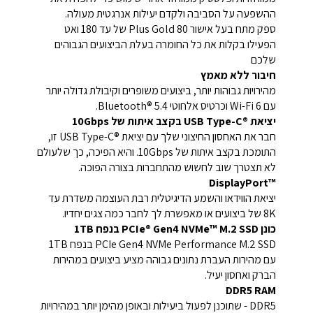
ההשפעה על הסביבה ולקדם יעילות אנרגטית מעולה.
ספק מתח בעל אישור 80 Plus Gold של עד 180 ואט
הפעילו בקלות את כל החומרה בעלת הביצועים הגבוהים
שלכם
חיבור ללא מאמץ
מהירויות גבוהות יותר, ביצועים משופרים וקיבולת גדולה יותר
עם Wi-Fi 6 וכרטיס אלחוטי Bluetooth® 5.4.
יציאת USB Type-C®‎ בקצב איתות של 10Gbps
חבר את האחסון החיצוני שלך עם יציאת USB Type-C®‎ זו,
התומכת בקצב איתות של ‎10Gbps. והיא הפיכה, כך שלעולם
לא תצטרך שוב לחשוש מהתחברות בצורה הפוכה.
DisplayPort™‎
יציאת הווידאו והשמע הדיגיטלית רבת העוצמה משדרת עד
8K של ביצועים או מאפשרת לך לחבר כמה צגים יחדיו.
כונן PCIe® Gen4 NVMe™ M.2 SSD בנפח 1TB
PCIe Gen4 NVMe Performance M.2 SSD בנפח 1TB
עם מהירות העברת נתונים גבוהה מציע ביצועים במהירות
הברק ואחסון יעיל.
DDR5 RAM
DDR5 - שתוכנן לפעול ביעילות ובאופן מהימן יותר במהירויות