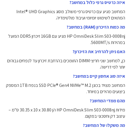
איזה כרטיס גרפי כלול במחשב?
המחשב מגיע עם כרטיס גרפי משולב מסוג Intel® UHD Graphics
המתאים לשימוש יומיומי ועיבוד מולטימדיה.
מה כמות הזיכרון (RAM) במחשב?
HP OmniDesk Slim S03-0008nj מגיע עם 16GB זיכרון DDR5 הפועל
במהירות ‎5600MT/s‎.
האם ניתן להרחיב את הזיכרון?
כן, למחשב שני חריצי DIMM התומכים בהרחבת זיכרון עד לנפחים גבוהים
יותר לפי דרישה.
איזה סוג אחסון קיים במחשב?
המחשב מצויד בכונן SSD ‎PCIe® Gen4 NVMe™ M.2‎ בנפח ‎1TB‎ המספק
ביצועים מהירים במיוחד.
מהם ממדי המחשב?
מידות HP OmniDesk Slim S03-0008nj הן ‎30.35 x 10 x 30.80 ס"מ –
עיצוב דק וחסכוני במקום.
מה משקלו של המחשב?