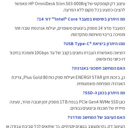
עיצוב דק וקומפקטי של HP OmniDesk Slim S03-0008nj מאפשר
להציבו כמעט בכל מקום ללא הפרעה.
מה היתרון בשימוש במעבד Intel® Core™ דור 14?
המעבד מדור 14 מספק ביצועים משופרים, יעילות אנרגטית טובה יותר
ותמיכה בריבוי משימות מתקדמות.
מהו היתרון ביציאת USB Type-C®‎?
היציאה מאפשרת העברת נתונים בקצב של עד ‎10Gbps‎ ותומכת בחיבור
דו-כיווני נוח ופשוט.
האם המחשב חסכוני באנרגיה?
כן, בזכות תקן ENERGY STAR ויעילות ספק כוח 80 Plus Gold, צריכת
האנרגיה מופחתת משמעותית.
מה היתרון בכונן ה-SSD?
כונן PCIe Gen4 NVMe SSD בנפח ‎1TB‎ מספק זמן תגובה מהיר, טעינה
מיידית של תוכנות וביצועים גבוהים.
האם העיצוב של המחשב מודרני?
העיצוב דק, נקי ומעוצב בגוונים יוקרתיים, כך שיתאים לכל סביבת עבודה או