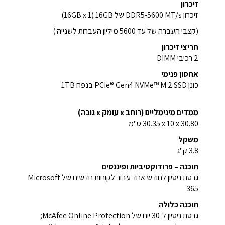
זיכרון
זיכרון DDR5-5600 MT/s של 16GB ‏(1 x ‏16GB)
(קצבי העברה של עד ‎5600 מיליון העברות לשנייה.)
חריצי זיכרון
2 רכיבי DIMM
אחסון פנימי
כונן PCIe® Gen4 NVMe™ M.2 SSD בנפח 1TB
ממדים מינימליים (רוחב x עומק x גובה)
‎30.35 x 10 x 30.80 ס"מ
משקל
3.8 ק"ג
תוכנה – פרודוקטיביות ופיננסים
גרסת ניסיון לחודש אחד עבור לקוחות חדשים של Microsoft
365
תוכנה כלולה
גרסת ניסיון ל-30 יום של McAfee Online Protection‏;