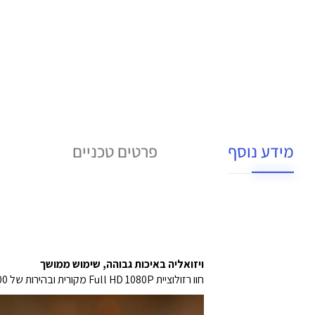
מידע נוסף
פרטים טכניים
ויזואליה באיכות גבוהה, שימוש ממושך
חוו רזולוציית Full HD 1080P מקורית ובהירות של 500 LED ו- 220 ANSI, עם תמיכה בפענוח 4K. עיצוב מנוע אופטי סגור לחלוטין, מוסמך IP5X. חיי מקור אור > 20,000 שעות.