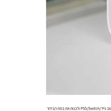
תמיכה בקלט ופלט Bluetooth. מצויד ב-HDMI, כניסת USB ויציאת 3.5 מ"מ. תוכלו לממש את החיבור של מכשירים שונים כמו מחשב נייד/PS5/Switch ולבנות את במת הבידור