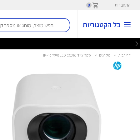
התחברות
0
כל הקטגוריות
דף הבית
>
מקרנים
>
מקרן נייד LED CC360 אייץ' פי - HP