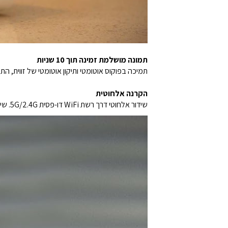
תמונה מושלמת זמינה תוך 10 שניות
תמיכה בפוקוס אוטומטי ותיקון אוטומטי של זווית,
הקרנה אלחוטית
שידור אלחוטי דרך רשת WiFi דו-פסית 5G/2.4G. שיקוף מסך של מכשירי iOS/אנדרואיד תחת אותה רשת WiFi כמו המקרן.