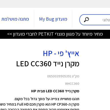
מועדון My Bug
מתנה מושלמת
מחיר מיוחד על מגוון מוצרי PETKIT לחברי מועדון >>
אייץ' פי - HP
מקרן נייד LED CC360
מק"ט 0850039905391
WHCC360
מקרן נייד LED CC360 מבית HP
תהנו מחוויית צפייה על מסך גדול בכל מקום.
מקרן ה-HP CP360 הוא מקרן חכם Full HD במחיר משתלם שמשלב בקלות בין אינטליגנציה לפונקציונליות.
פוקוס אוטומטי מהיר מספק את התמונה הברורה ביות