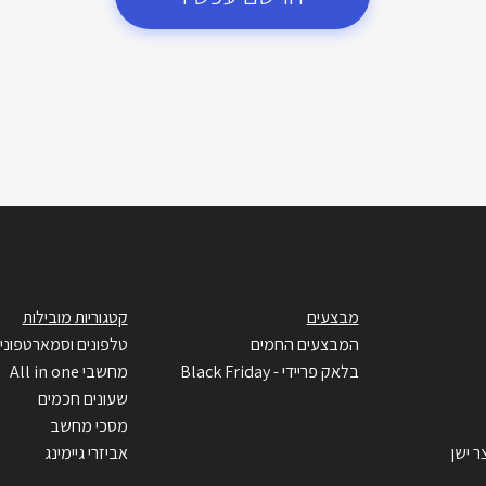
מבצעים
קטגוריות מובילות
המבצעים החמים
טלפונים וסמארטפוני
בלאק פריידי - Black Friday
מחשבי All in one
שעונים חכמים
מסכי מחשב
ר ישן
אביזרי גיימינג